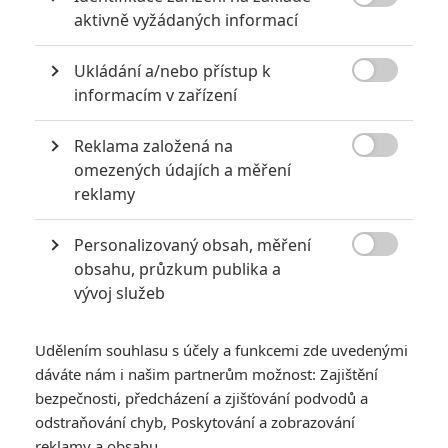

aktivně vyžádaných informací
akci
0
Jaaaara
| 18.10.2020 18:40
Ukládání a/nebo přístup k
Kořením nejen akčních filmů jsou scény na

informacím v zařízení
střelnici a obecně ty, ve kterých střelci před
ostrou akcí předvádějí svůj um. Tyhle nás
baví ze všech nejvíc.
Reklama založená na

omezených údajích a měření
reklamy
Za málo peněz hodně muziky aneb levné filmy, které
extrémně vydělaly
Personalizovaný obsah, měření
1
Jaaaara

| 09.08.2020 06:00
obsahu, průzkum publika a
Máte-li být v Hollywoodu úspěšní,
vývoj služeb
potřebujete, aby tržby výrazně
převyšovaly náklady. Těmhle snímkům se
to povedlo na jedničku.
Udělením souhlasu s účely a funkcemi zde uvedenými
dáváte nám i našim partnerům možnost: Zajištění
bezpečnosti, předcházení a zjišťování podvodů a
odstraňování chyb, Poskytování a zobrazování
reklamy a obsahu