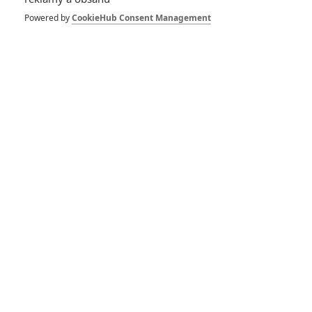
Box Office: Pokladny
Powered by
CookieHub Consent Management
kin ovládl horor
Nezvratný osud
0
Anarvin
| 18.05.2025 23:39
Box Office:
Marvelovky se
vyčerpaly, už ani ty
dobré netáhnou
1
Anarvin
| 12.05.2025 06:00
Box Office:
Thunderbolts* se v
pokladnách
neprodávají tak, jak