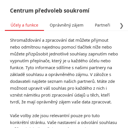
Centrum předvoleb soukromí
❯
Účely a funkce
Oprávněný zájem
Partneři
Pro
Tog
Shromažďování a zpracování dat můžete přijmout
navi
nebo odmítnou najednou pomocí tlačítek níže nebo
můžete přizpůsobit jednotlivé souhlasy zapnutím nebo
Tag: Thunderbolts
vypnutím přepínače, který je u každého účelu nebo
funkce. Tyto informace sdílíme s našimi partnery na
základě souhlasu a oprávněného zájmu. V záložce s
ČLÁNKY
FILMY
OSOBY
VIDEA
(0)
(0)
(0)
dodavateli najdete seznam našich partnerů. Máte zde
možnost upravit váš souhlas pro každého z nich i
Box Office: Balerína
vznést námitku proti zpracování údajů u těch, kteří
neláká do kin jako
tvrdí, že mají oprávněný zájem vaše data zpracovat.
John Wick
0
Anarvin
| 08.06.2025 23:00
Vaše volby zde jsou relevantní pouze pro tuto
konkrétní stránku. Vaše nastavení a odvolání souhlasu