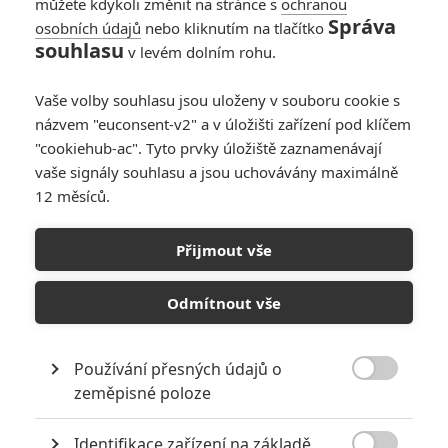
můžete kdykoli změnit na stránce s
ochranou
Správa
osobních údajů
nebo kliknutím na tlačítko
Box Office: Karate
souhlasu
v levém dolním rohu.
Kid v pokladnách kin
Toma Cruise
Vaše volby souhlasu jsou uloženy v souboru cookie s
nepřepral
názvem "euconsent-v2" a v úložišti zařízení pod klíčem
0
Anarvin
| 01.06.2025 22:23
"cookiehub-ac". Tyto prvky úložiště zaznamenávají
vaše signály souhlasu a jsou uchovávány maximálně
12 měsíců.
Box Office: Kina
opanoval „nový
Přijmout vše
Barbenheimer“ –
Lilo & Stitch a
Mission: Impossible
Odmítnout vše
0
Anarvin
| 26.05.2025 06:00
Používání přesných údajů o

zeměpisné poloze
NEPŘEHLÉDNĚTE
Identifikace zařízení na základě
Nejlepší lekce filmové střelby aneb hollywoodské střelnice v