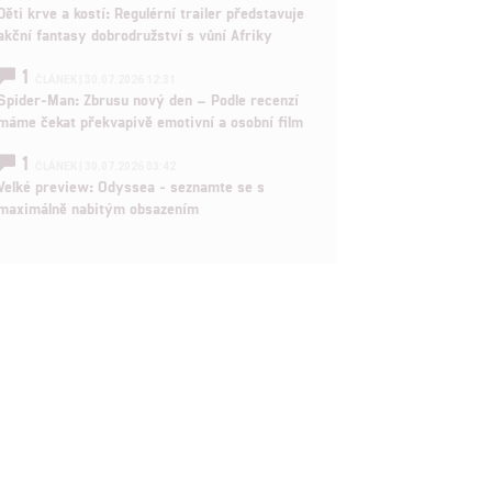
Děti krve a kostí: Regulérní trailer představuje
akční fantasy dobrodružství s vůní Afriky
1
ČLÁNEK | 30.07.2026 12:31
Spider-Man: Zbrusu nový den – Podle recenzí
máme čekat překvapivě emotivní a osobní film
1
ČLÁNEK | 30.07.2026 03:42
Velké preview: Odyssea - seznamte se s
maximálně nabitým obsazením