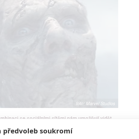
Marvel Studios
mbinaci se sociálními sítěmi nám umožňují vidět
 předvoleb soukromí
 si třeba na video, které z marvelovek udělalo
krvavý