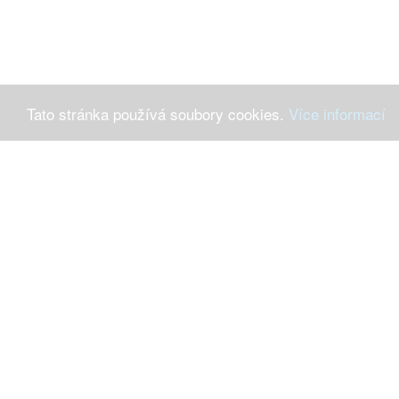
Tato stránka používá soubory cookies.
Více informací
Máte-li 
Ochrana osob