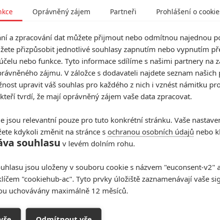
nkce
Oprávněný zájem
Partneři
Prohlášení o cookie
osovi postavil Wolverine
. A krev je přidaná i v novém
ghty Raccoon
zasedl do střižny a do snímku
Doctor
í a zpracování dat můžete přijmout nebo odmítnou najednou po
al
Deadpoola
.
žete přizpůsobit jednotlivé souhlasy zapnutím nebo vypnutím pře
 mohl objevit i Deadpool
účelu nebo funkce. Tyto informace sdílíme s našimi partnery na 
rávněného zájmu. V záložce s dodavateli najdete seznam našich 
husta
spekulovalo
, nakonec však ve snímku v žádné
ost upravit váš souhlas pro každého z nich i vznést námitku pro
rozhodl napravit, a to konkrétně v části filmu, kde The
 kteří tvrdí, že mají oprávněný zájem vaše data zpracovat.
k můžete vidět sami, kdyby měli k ruce Deadpoola, vše
e jsou relevantní pouze pro tuto konkrétní stránku. Vaše nastave
ete kdykoli změnit na stránce s
ochranou osobních údajů
nebo kl
áva souhlasu
pic.twitter.com/d91zR0ryia
v levém dolním rohu.
Year97)
June 28, 2022
uhlasu jsou uloženy v souboru cookie s názvem "euconsent-v2" a 
klíčem "cookiehub-ac". Tyto prvky úložiště zaznamenávají vaše si
Zdroj: Mighty Raccoon
sou uchovávány maximálně 12 měsíců.
range in the Multiverse of Madness
vše
Odmítnout vše