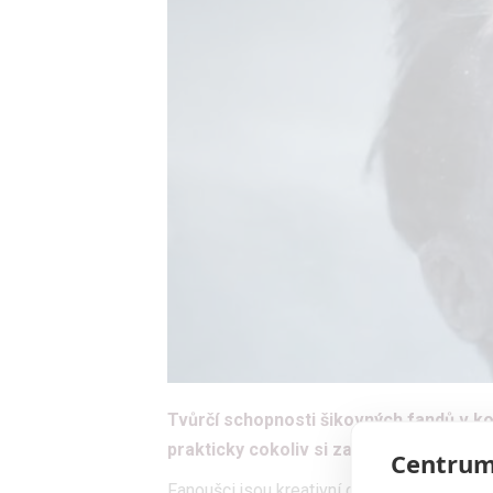
Tvůrčí schopnosti šikovných fandů v ko
prakticky cokoliv si zamaneme.
Centrum
Fanoušci jsou kreativní cháska. Vzpomeňte