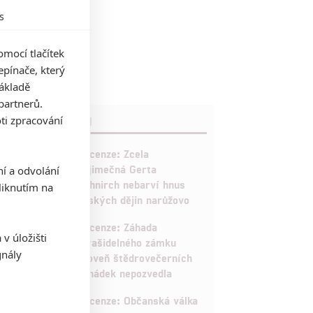
s
mocí tlačítek
pínače, který
základě
partnerů.
ti zpracování
RECENZE FILMŮ
10
Recenze: Zcela
výjimečná Gerta
ní a odvolání
Schnirch nebarví hnus
iknutím na
českých dějin narůžovo
5
Recenze: Záhada
v úložišti
strašidelného zámku
gnály
úroveň štědrovečerních
pohádek nepozvedla
8
Recenze: Občanská válka