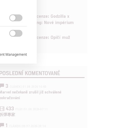
6
Recenze: Godzilla x
Kong: Nové impérium

8
Recenze: Opičí muž

ent Management


POSLEDNÍ KOMENTOVANÉ
3

ČLÁNEK | 01.08.2026 16:40
Marvel nečekaně zrušil již schválené
pokračování
rtnerům
433
ání chyb,
FILM | 01.08.2026 07:11
拆彈專家
1
ČLÁNEK | 30.07.2026 20:14