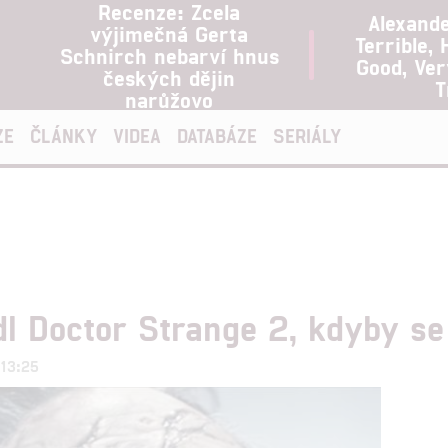
Recenze: Zcela
Alexand
výjimečná Gerta
Terrible, 
Schnirch nebarví hnus
Good, Ve
českých dějin
T
narůžovo
ZE
ČLÁNKY
VIDEA
DATABÁZE
SERIÁLY
dl Doctor Strange 2, kdyby se
 13:25