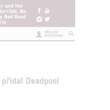
er and the
Horrible, No
ry Bad Road
rip
PŘIHLÁSIT
REGISTROVAT
 přidal Deadpool