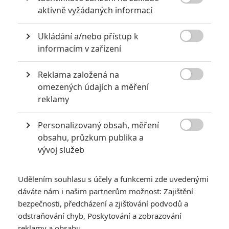

aktivně vyžádaných informací
Ukládání a/nebo přístup k

informacím v zařízení
Reklama založená na
20th Century Fox

omezených údajích a měření
reklamy
A jeden ze scenáristů vysvětlil, proč Thanose nemůžete
zničit tak, že mu pošlete Ant-Mana do zadku.
Personalizovaný obsah, měření

Máme pro vás zábavné fanouškovské video pro sobotní
obsahu, průzkum publika a
vývoj služeb
dopolední rozbruslení. Jak všichni víme, v době natáčení
Avengers: Infinity War
Marvel Studios
neměla práva na
užívání X-Menů. Co by se stalo, kdyby ta práva měla? To si
Udělením souhlasu s účely a funkcemi zde uvedenými
dáváte nám i našim partnerům možnost: Zajištění
představil jeden fanoušek a do centra dění zasadil
bezpečnosti, předcházení a zjišťování podvodů a
Wolverina
. Podívejte, jak by to podle něj dopadlo:
odstraňování chyb, Poskytování a zobrazování
reklamy a obsahu