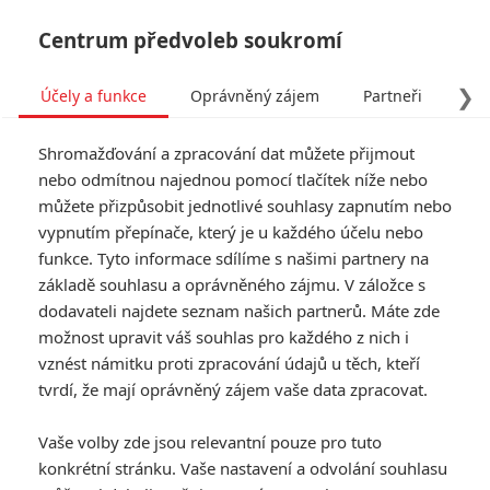
Centrum předvoleb soukromí
❯
Účely a funkce
Oprávněný zájem
Partneři
Pro
Tog
Shromažďování a zpracování dat můžete přijmout
navi
nebo odmítnou najednou pomocí tlačítek níže nebo
můžete přizpůsobit jednotlivé souhlasy zapnutím nebo
vypnutím přepínače, který je u každého účelu nebo
funkce. Tyto informace sdílíme s našimi partnery na
základě souhlasu a oprávněného zájmu. V záložce s
dodavateli najdete seznam našich partnerů. Máte zde
možnost upravit váš souhlas pro každého z nich i
vznést námitku proti zpracování údajů u těch, kteří
tvrdí, že mají oprávněný zájem vaše data zpracovat.
Vaše volby zde jsou relevantní pouze pro tuto
konkrétní stránku. Vaše nastavení a odvolání souhlasu