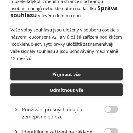
můžete kdykoli změnit na stránce s
ochranou
Správa
osobních údajů
nebo kliknutím na tlačítko
souhlasu
v levém dolním rohu.
Vaše volby souhlasu jsou uloženy v souboru cookie s
názvem "euconsent-v2" a v úložišti zařízení pod klíčem
"cookiehub-ac". Tyto prvky úložiště zaznamenávají
vaše signály souhlasu a jsou uchovávány maximálně
12 měsíců.
Video: Jak by to dopadlo,
kdyby se Thanosovi postavil
Přijmout vše
Wolverine
Odmítnout vše
Napsal:
Petr Slavík - (Anarvin)
, 15.06.2019 11:06
Používání přesných údajů o

zeměpisné poloze
Identifikace zařízení na základě