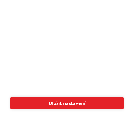
5
zámku úroveň štědrovečerních
pohádek nepozvedla
8
Recenze: Občanská válka
6
Recenze: Godzilla x Kong: Nové
impérium
8
Recenze: Opičí muž
POSLEDNÍ KOMENTOVANÉ
Uložit nastavení
Tato stránka používá soubory cookies.
Více informací
Rozumím
3
ČLÁNEK | 01.08.2026 16:40
Marvel nečekaně zrušil již schválené pokračování
433