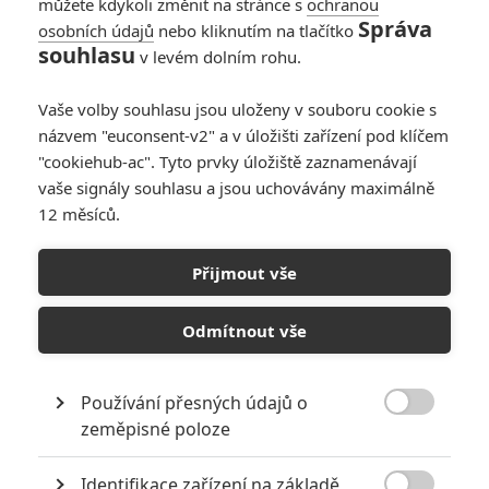
můžete kdykoli změnit na stránce s
ochranou
Správa
osobních údajů
nebo kliknutím na tlačítko
souhlasu
v levém dolním rohu.
Vaše volby souhlasu jsou uloženy v souboru cookie s
41
Počet
názvem "euconsent-v2" a v úložišti zařízení pod klíčem
komentářů
"cookiehub-ac". Tyto prvky úložiště zaznamenávají
vaše signály souhlasu a jsou uchovávány maximálně
12 měsíců.
POSLEDNÍ KOMENTOVANÉ ČLÁNKY UŽIVATELEM
DZEXON
Přijmout vše
Odmítnout vše
NOVINKY
Používání přesných údajů o

zeměpisné poloze
Identifikace zařízení na základě