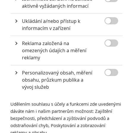

aktivně vyžádaných informací
Ukládání a/nebo přístup k

informacím v zařízení
Zlaté maliny 2025: Nejhorší film roku je
Reklama založená na
Madam Web, sekunduje Joker

omezených údajích a měření
5
reklamy
Anarvin
| 28.02.2025 20:00
Legendární režisér Kmotra, F.F. Coppola, si vysloužil za své
megalomanské dílo antioscara. Bere to jako poctu.
Personalizovaný obsah, měření

obsahu, průzkum publika a
vývoj služeb
NOVINKY
Udělením souhlasu s účely a funkcemi zde uvedenými
dáváte nám i našim partnerům možnost: Zajištění
bezpečnosti, předcházení a zjišťování podvodů a
odstraňování chyb, Poskytování a zobrazování
reklamy a obsahu