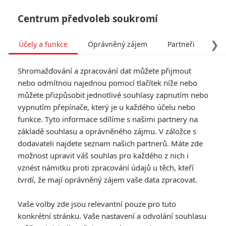
Centrum předvoleb soukromí
❯
Účely a funkce
Oprávněný zájem
Partneři
Pro
Tog
Shromažďování a zpracování dat můžete přijmout
navi
nebo odmítnou najednou pomocí tlačítek níže nebo
můžete přizpůsobit jednotlivé souhlasy zapnutím nebo
dzexon
vypnutím přepínače, který je u každého účelu nebo
funkce. Tyto informace sdílíme s našimi partnery na
fandimefilmu.cz/uzivatel/dzexon
základě souhlasu a oprávněného zájmu. V záložce s
dodavateli najdete seznam našich partnerů. Máte zde
Jmeno:
Comander
možnost upravit váš souhlas pro každého z nich i
Příjmění:
Cobra
vznést námitku proti zpracování údajů u těch, kteří
tvrdí, že mají oprávněný zájem vaše data zpracovat.
0
Vaše volby zde jsou relevantní pouze pro tuto
Počet článků
konkrétní stránku. Vaše nastavení a odvolání souhlasu