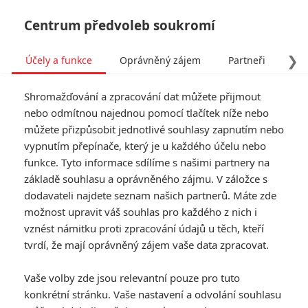
Centrum předvoleb soukromí
❯
Účely a funkce
Oprávněný zájem
Partneři
Pro
Tog
Shromažďování a zpracování dat můžete přijmout
navi
nebo odmítnou najednou pomocí tlačítek níže nebo
můžete přizpůsobit jednotlivé souhlasy zapnutím nebo
Fatush
vypnutím přepínače, který je u každého účelu nebo
funkce. Tyto informace sdílíme s našimi partnery na
fandimefilmu.cz/uzivatel/Fatush
základě souhlasu a oprávněného zájmu. V záložce s
dodavateli najdete seznam našich partnerů. Máte zde
Jmeno:
možnost upravit váš souhlas pro každého z nich i
Příjmění:
vznést námitku proti zpracování údajů u těch, kteří
tvrdí, že mají oprávněný zájem vaše data zpracovat.
Vaše volby zde jsou relevantní pouze pro tuto
konkrétní stránku. Vaše nastavení a odvolání souhlasu