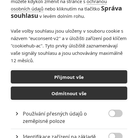
0
můžete kdykoli změnit na stránce s
ochranou
Počet článků
Správa
osobních údajů
nebo kliknutím na tlačítko
souhlasu
v levém dolním rohu.
Vaše volby souhlasu jsou uloženy v souboru cookie s
názvem "euconsent-v2" a v úložišti zařízení pod klíčem
215
"cookiehub-ac". Tyto prvky úložiště zaznamenávají
Počet
vaše signály souhlasu a jsou uchovávány maximálně
komentářů
12 měsíců.
Přijmout vše
POSLEDNÍ KOMENTOVANÉ ČLÁNKY UŽIVATELEM
FATUSH
Odmítnout vše
NOVINKY
Používání přesných údajů o

zeměpisné poloze
Identifikace zařízení na základě