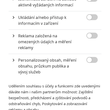

aktivně vyžádaných informací
Ukládání a/nebo přístup k

informacím v zařízení
Reklama založená na

omezených údajích a měření
Alita: Bojový Anděl - Představitelka okaté
reklamy
hrdinky by si přála pokračování
10
Rudmen
| 03.08.2019 08:08
Personalizovaný obsah, měření
Rosa Salazar je všemi deseti pro, si Alitu znovu zahrát. A ne jen

obsahu, průzkum publika a
jednou.
vývoj služeb
TRAILERY
Udělením souhlasu s účely a funkcemi zde uvedenými
NOVINKY
dáváte nám i našim partnerům možnost: Zajištění
bezpečnosti, předcházení a zjišťování podvodů a
odstraňování chyb, Poskytování a zobrazování
reklamy a obsahu