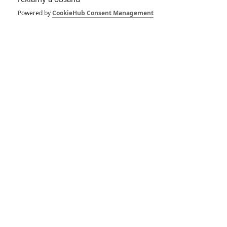
Amerika: Film –
Komediální novinka
Powered by
CookieHub Consent Management
Netflixu slibuje
hromadu absurdního
humoru
0
Anarvin
| 04.06.2021 09:00
Buddy Games:
Kamarádi pořádají
absurdní a mnohdy i
bolestivou olympiádu
0
Jaaaara
| 13.10.2020 18:12
Predátor: Evoluce:
Co všechno bylo
původně úplně jinak
6
Anarvin
| 25.09.2020 22:00