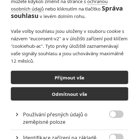
můžete kdykoli změnit na stránce s
ochranou
Správa
osobních údajů
nebo kliknutím na tlačítko
Violet: Olivia Munn
souhlasu
v levém dolním rohu.
slyší v hlavě hlas,
který jí ničí život
Vaše volby souhlasu jsou uloženy v souboru cookie s
0
Anarvin
| 04.10.2021 17:53
názvem "euconsent-v2" a v úložišti zařízení pod klíčem
"cookiehub-ac". Tyto prvky úložiště zaznamenávají
vaše signály souhlasu a jsou uchovávány maximálně
12 měsíců.
The Gateway: Olivia
Munn je v průšvihu
Přijmout vše
– trailer
1
Anarvin
| 29.07.2021 14:41
Odmítnout vše
Používání přesných údajů o

zeměpisné poloze
NEPŘEHLÉDNĚTE
Identifikace zařízení na základě
Nejlepší lekce filmové střelby aneb hollywoodské střelnice v