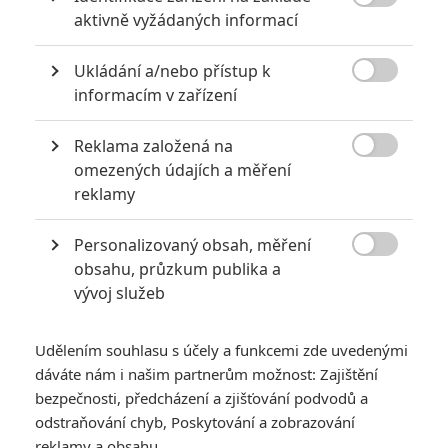

aktivně vyžádaných informací
akci
0
Jaaaara
| 18.10.2020 18:40
Ukládání a/nebo přístup k
Kořením nejen akčních filmů jsou scény na

informacím v zařízení
střelnici a obecně ty, ve kterých střelci před
ostrou akcí předvádějí svůj um. Tyhle nás
baví ze všech nejvíc.
Reklama založená na

omezených údajích a měření
reklamy
Filmové remaky, které se až překvapivě povedly
5
Vojcl
| 08.09.2020 22:00
Personalizovaný obsah, měření

Které předělávky již existujících filmů se
obsahu, průzkum publika a
povedly natolik, že dokonce zastínily
vývoj služeb
originál? Hollywoodská historie jich ukrývá
víc, než byste čekali.
Udělením souhlasu s účely a funkcemi zde uvedenými
dáváte nám i našim partnerům možnost: Zajištění
bezpečnosti, předcházení a zjišťování podvodů a
odstraňování chyb, Poskytování a zobrazování
reklamy a obsahu