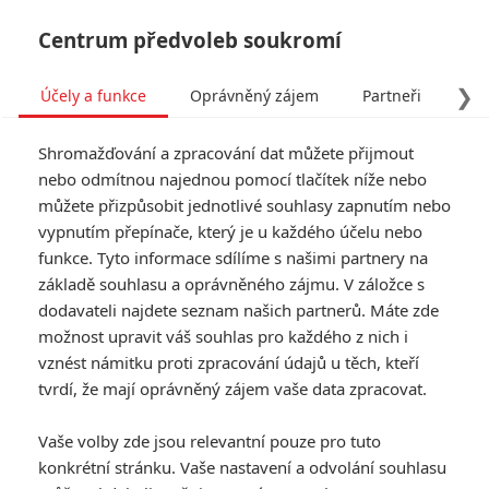
Centrum předvoleb soukromí
❯
Účely a funkce
Oprávněný zájem
Partneři
Pro
Tog
Shromažďování a zpracování dat můžete přijmout
navi
nebo odmítnou najednou pomocí tlačítek níže nebo
můžete přizpůsobit jednotlivé souhlasy zapnutím nebo
Tag: Olivia Munn
vypnutím přepínače, který je u každého účelu nebo
funkce. Tyto informace sdílíme s našimi partnery na
základě souhlasu a oprávněného zájmu. V záložce s
ČLÁNKY
FILMY
OSOBY
VIDEA
(0)
(1)
(0)
dodavateli najdete seznam našich partnerů. Máte zde
možnost upravit váš souhlas pro každého z nich i
10 známých herců,
vznést námitku proti zpracování údajů u těch, kteří
kteří odmítli Marvel
tvrdí, že mají oprávněný zájem vaše data zpracovat.
0
TucnakNik
| 21.02.2022 20:00
Vaše volby zde jsou relevantní pouze pro tuto
konkrétní stránku. Vaše nastavení a odvolání souhlasu