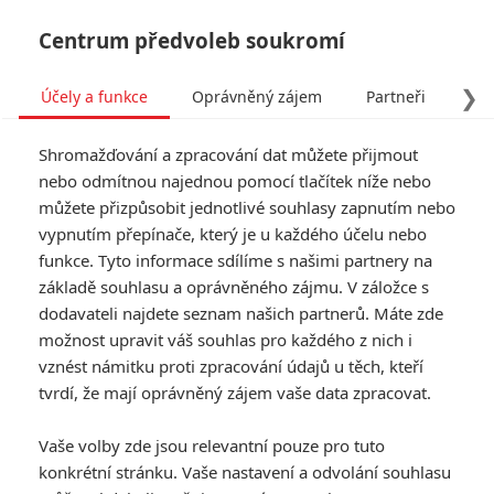
Centrum předvoleb soukromí
❯
Účely a funkce
Oprávněný zájem
Partneři
Pro
Tog
Shromažďování a zpracování dat můžete přijmout
navi
nebo odmítnou najednou pomocí tlačítek níže nebo
můžete přizpůsobit jednotlivé souhlasy zapnutím nebo
Violet: Olivia Munn slyší v
vypnutím přepínače, který je u každého účelu nebo
funkce. Tyto informace sdílíme s našimi partnery na
hlavě hlas, který jí ničí
základě souhlasu a oprávněného zájmu. V záložce s
život
dodavateli najdete seznam našich partnerů. Máte zde
možnost upravit váš souhlas pro každého z nich i
vznést námitku proti zpracování údajů u těch, kteří
Napsal:
Petr Slavík - (Anarvin)
, 04.10.2021 17:53
tvrdí, že mají oprávněný zájem vaše data zpracovat.
KOMENTÁŘE
0
Vaše volby zde jsou relevantní pouze pro tuto
konkrétní stránku. Vaše nastavení a odvolání souhlasu