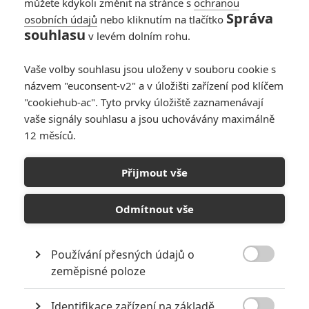
můžete kdykoli změnit na stránce s
ochranou
Správa
osobních údajů
nebo kliknutím na tlačítko
souhlasu
v levém dolním rohu.
PŘIDAT NOVÝ KOMENTÁŘ
Vaše volby souhlasu jsou uloženy v souboru cookie s
názvem "euconsent-v2" a v úložišti zařízení pod klíčem
Pro psaní komentářů, se přihlašte.
"cookiehub-ac". Tyto prvky úložiště zaznamenávají
vaše signály souhlasu a jsou uchovávány maximálně
RECENZE FILMŮ
12 měsíců.
10
Recenze: Zcela výjimečná Gerta
Přijmout vše
Schnirch nebarví hnus českých dějin
narůžovo
Odmítnout vše
5
Recenze: Záhada strašidelného
zámku úroveň štědrovečerních
pohádek nepozvedla
Používání přesných údajů o

zeměpisné poloze
8
Recenze: Občanská válka
Identifikace zařízení na základě