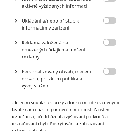

aktivně vyžádaných informací
6
Recenze: Godzilla x Kong: Nové
impérium
Ukládání a/nebo přístup k

informacím v zařízení
8
Recenze: Opičí muž
Reklama založená na

omezených údajích a měření
reklamy
POSLEDNÍ KOMENTOVANÉ
Personalizovaný obsah, měření

obsahu, průzkum publika a
3
ČLÁNEK | 01.08.2026 16:40
vývoj služeb
Marvel nečekaně zrušil již schválené pokračování
433
FILM | 01.08.2026 07:11
Udělením souhlasu s účely a funkcemi zde uvedenými
拆彈專家
dáváte nám i našim partnerům možnost: Zajištění
1
bezpečnosti, předcházení a zjišťování podvodů a
ČLÁNEK | 30.07.2026 20:14
Děti krve a kostí: Regulérní trailer představuje akční fantasy
odstraňování chyb, Poskytování a zobrazování
dobrodružství s vůní Afriky
reklamy a obsahu