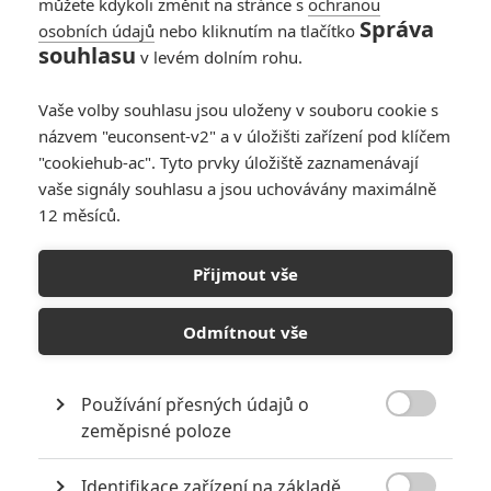
můžete kdykoli změnit na stránce s
ochranou
0
JamesVsalix
| 14.01.2021 19:26
Správa
osobních údajů
nebo kliknutím na tlačítko
souhlasu
v levém dolním rohu.
Cherry: První
upoutávka
Vaše volby souhlasu jsou uloženy v souboru cookie s
představuje příběh
zničeného vojáka
názvem "euconsent-v2" a v úložišti zařízení pod klíčem
Toma Hollanda
"cookiehub-ac". Tyto prvky úložiště zaznamenávají
vaše signály souhlasu a jsou uchovávány maximálně
0
Anarvin
| 09.01.2021 11:47
12 měsíců.
Cherry: Trable
mladého vojáka
Přijmout vše
divákům přiblíží
neortodoxní hra s
Odmítnout vše
žánry, od hororu až
po komedii
Používání přesných údajů o
0
Jaaaara
| 08.12.2020 11:38

zeměpisné poloze
NEPŘEHLÉDNĚTE
Identifikace zařízení na základě