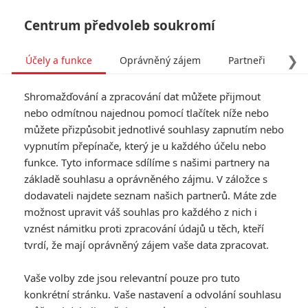
Centrum předvoleb soukromí
❯
Účely a funkce
Oprávněný zájem
Partneři
Pro
Tog
Shromažďování a zpracování dat můžete přijmout
navi
nebo odmítnou najednou pomocí tlačítek níže nebo
můžete přizpůsobit jednotlivé souhlasy zapnutím nebo
Tag: Cherry
vypnutím přepínače, který je u každého účelu nebo
funkce. Tyto informace sdílíme s našimi partnery na
základě souhlasu a oprávněného zájmu. V záložce s
ČLÁNKY
FILMY
OSOBY
VIDEA
(1)
(0)
(1)
dodavateli najdete seznam našich partnerů. Máte zde
možnost upravit váš souhlas pro každého z nich i
Tom "Spider-Man"
vznést námitku proti zpracování údajů u těch, kteří
Holland je další
tvrdí, že mají oprávněný zájem vaše data zpracovat.
herec, který pro roli
neváhá rychle
Vaše volby zde jsou relevantní pouze pro tuto
shazovat a nabírat
konkrétní stránku. Vaše nastavení a odvolání souhlasu
kila