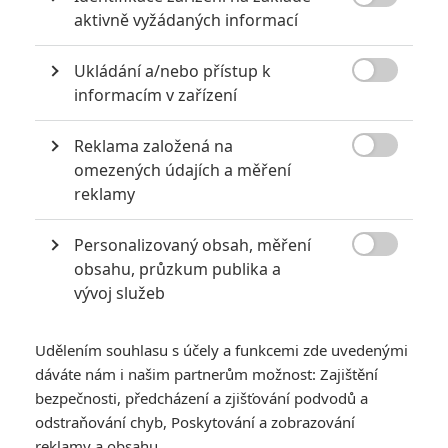

aktivně vyžádaných informací
Nebezpečně nakažlivé filmy aneb bakterie a viry útočí
0
Jaaaara
| 04.08.2020 18:24
Ukládání a/nebo přístup k
Jestli vás už omrzela Nákaza, zkuste si

informacím v zařízení
pandemii zpříjemnit jinou relevantní
peckou, v níž lidstvo terorizují nebezpeční
mikroskopičtí prevíti.
Reklama založená na

omezených údajích a měření
reklamy
Největší propadáky v kariéře Sylvestera Stallona
Personalizovaný obsah, měření
6
Jaaaara
| 29.08.2020 21:40

obsahu, průzkum publika a
Soudce Dredd slaví kulaté výročí, je čas
vývoj služeb
zavzpomínat na ambiciózní projekty, které
akční legendě příliš nevyšly.
Udělením souhlasu s účely a funkcemi zde uvedenými
dáváte nám i našim partnerům možnost: Zajištění
bezpečnosti, předcházení a zjišťování podvodů a
odstraňování chyb, Poskytování a zobrazování
reklamy a obsahu