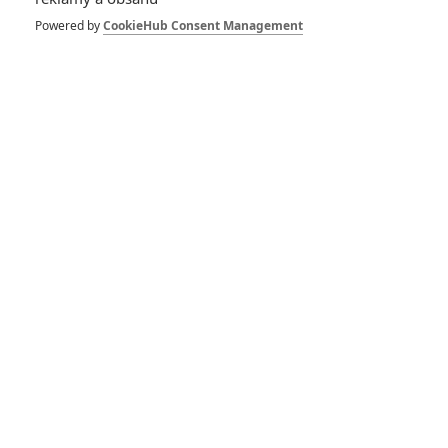
Cherry: Tom Holland
Powered by
CookieHub Consent Management
jako zlomený
válečný veterán na
prvních fotkách z
filmu
0
Jaaaara
| 25.11.2020 18:00
Novinka od režisérů
Avengers a další
bijáky se vyhnou
kinům a míří do
digitální distribuce
0
Jaaaara
| 05.10.2020 20:00
Vyproštění 2 už se
píše, akce má být
ještě masivnější
1
Jaaaara
| 09.07.2020 16:00