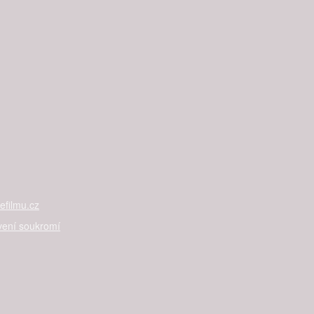
filmu.cz
vení soukromí