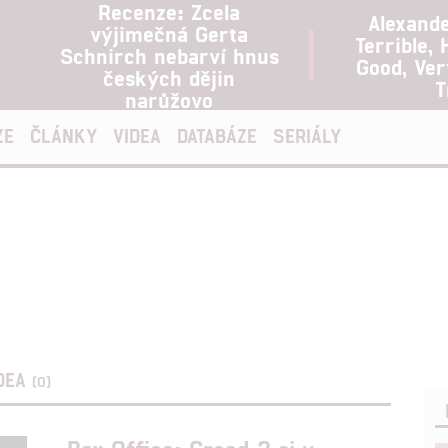
Recenze: Zcela
Alexand
výjimečná Gerta
Terrible, 
Schnirch nebarví hnus
Good, Ve
českých dějin
T
narůžovo
ZE
ČLÁNKY
VIDEA
DATABÁZE
SERIÁLY
DEA
(0)