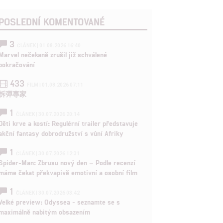
POSLEDNÍ KOMENTOVANÉ
3
ČLÁNEK | 01.08.2026 16:40
Marvel nečekaně zrušil již schválené
pokračování
433
FILM | 01.08.2026 07:11
拆彈專家
1
ČLÁNEK | 30.07.2026 20:14
Děti krve a kostí: Regulérní trailer představuje
akční fantasy dobrodružství s vůní Afriky
1
ČLÁNEK | 30.07.2026 12:31
Spider-Man: Zbrusu nový den – Podle recenzí
máme čekat překvapivě emotivní a osobní film
1
ČLÁNEK | 30.07.2026 03:42
Velké preview: Odyssea - seznamte se s
maximálně nabitým obsazením