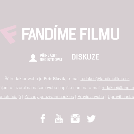
DISKUZE
PŘIHLÁSIT
REGISTROVAT
Šéfredaktor webu je
Petr Slavík
, e-mail
redakce@fandimefilmu.cz
zájem o inzerci na našem webu napište nám na e-mail
redakce@fandime
ních údajů
|
Zásady používání cookies
|
Pravidla webu
|
Upravit nasta