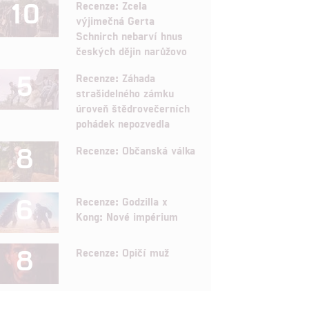
10
Recenze: Zcela
výjimečná Gerta
Schnirch nebarví hnus
českých dějin narůžovo
5
Recenze: Záhada
strašidelného zámku
úroveň štědrovečerních
pohádek nepozvedla
8
Recenze: Občanská válka
6
Recenze: Godzilla x
Kong: Nové impérium
8
Recenze: Opičí muž