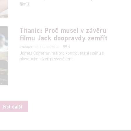
filmu.
Titanic: Proč musel v závěru
filmu Jack doopravdy zemřít
4
Prokopio
| 03.11.2020 10:00
James Cameron má pro kontroverzní scénu s
plovoucími dveřmi vysvětlení.
číst další