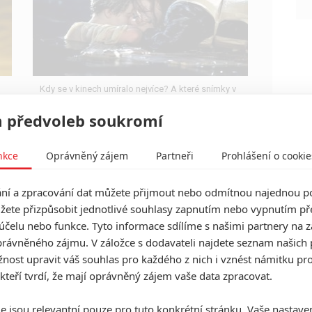
Kdy se v kinech umíralo nejvíce? A které snímky v
daných letech dominovaly?
 předvoleb soukromí
nkce
Oprávněný zájem
Partneři
Prohlášení o cookie
í a zpracování dat můžete přijmout nebo odmítnou najednou po
Box Office: Kina ovládlo Bez
žete přizpůsobit jednotlivé souhlasy zapnutím nebo vypnutím pře
kalhot 3, Titanic ujíždí
účelu nebo funkce. Tyto informace sdílíme s našimi partnery na 
Avatarovi
rávněného zájmu. V záložce s dodavateli najdete seznam našich 
0
ost upravit váš souhlas pro každého z nich i vznést námitku pro
Anarvin
| 12.02.2023 23:20
Obnovená premiéra Titanicu s Avatarem: The
 kteří tvrdí, že mají oprávněný zájem vaše data zpracovat.
Way of Water se perou o rekordy.
e jsou relevantní pouze pro tuto konkrétní stránku. Vaše nastave