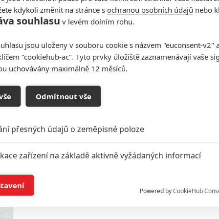
ete kdykoli změnit na stránce s
ochranou osobních údajů
nebo kl
áva souhlasu
v levém dolním rohu.
Po úspěchu Avatara 2 vrací
uhlasu jsou uloženy v souboru cookie s názvem "euconsent-v2" a 
James Cameron do kin
klíčem "cookiehub-ac". Tyto prvky úložiště zaznamenávají vaše si
vyladěnou verzi Titanicu
sou uchovávány maximálně 12 měsíců.
1
Anarvin
| 10.01.2023 17:27
Velkolepá romance bude na Valentýna k vidění na
velkém plátně ve 3D a ve vysoké snímkové
vše
Odmítnout vše
frekvenci.
ání přesných údajů o zeměpisné poloze
Titanic 666: Na slavnou loď
ikace zařízení na základě aktivně vyžádaných informací
čeká hororová plavba
0
Anarvin
| 22.03.2022 15:39
í a/nebo přístup k informacím v zařízení
stavení
Legendární parník znovu vypluje. Na místě
Powered by
CookieHub Cons
původního neštěstí na něj čekají temné síly.
a založená na omezených údajích a měření reklamy