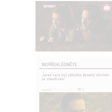
NOVINKY
NEPŘEHLÉDNĚTE
Jared Leto byl několika ženami obviněn
ze zneužívání
0
Anarvin
| 30.07.2026 06:30