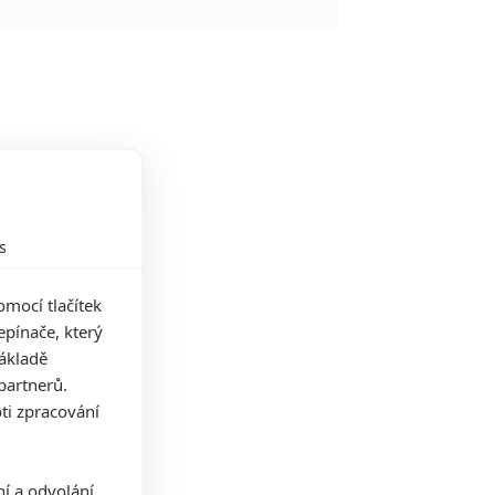
s
mocí tlačítek
pínače, který
základě
partnerů.
ti zpracování
ní a odvolání