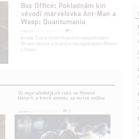
Box Office: Pokladnám kin
vévodí marvelovka Ant-Man a
Wasp: Quantumania
1
Anarvin
| 20.02.2023 06:00
Avatar 2 už je třetím finančně nejúspěšnějším
filmem historie a finančně nejúspěšnějším filmem
v Česku.
10 nejvražednějších roků ve filmové
historii, a které snímky za mrtvé můžou
0
Jaaaara
| 27.07.2020 21:30