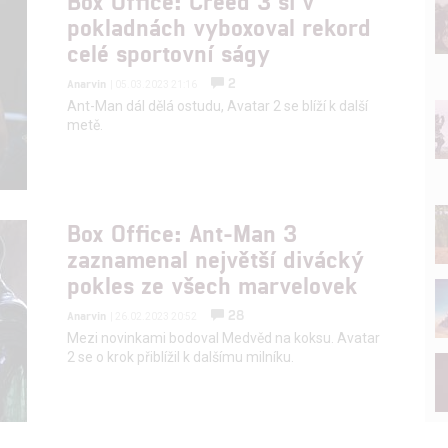
Box Office: Creed 3 si v
pokladnách vyboxoval rekord
celé sportovní ságy
2
Anarvin
| 05.03.2023 21:16
Ant-Man dál dělá ostudu, Avatar 2 se blíží k další
metě.
Box Office: Ant-Man 3
zaznamenal největší divácký
pokles ze všech marvelovek
28
Anarvin
| 26.02.2023 20:52
Mezi novinkami bodoval Medvěd na koksu. Avatar
2 se o krok přiblížil k dalšímu milníku.