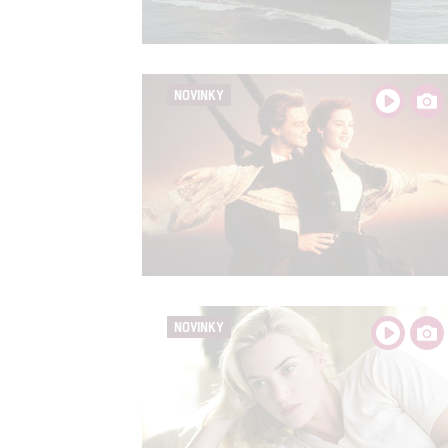
Person
služeb
NOVINKY
Udělením sou
možnost: Zaji
Poskytování 
NOVINKY