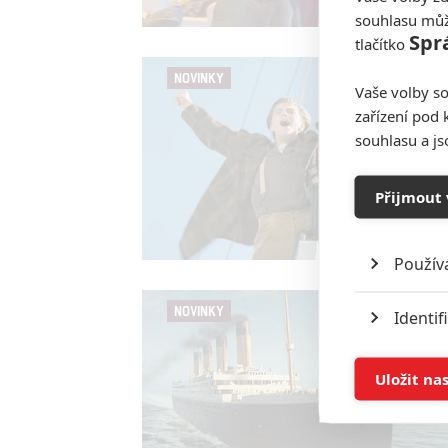
souhlasu můž
Spr
tlačítko
NOVINKY
Vaše volby so
zařízení pod 
souhlasu a j
Přijmout 
Použív
NOVINKY
Identif
Ukládán
Uložit na
Reklam