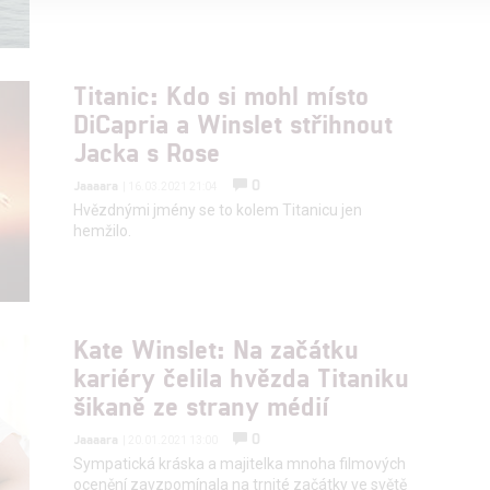
alizovaný obsah, měření obsahu, průzkum publika a vývoj
Titanic: Kdo si mohl místo
DiCapria a Winslet střihnout
hlasu s účely a funkcemi zde uvedenými dáváte nám i našim pa
Jacka s Rose
štění bezpečnosti, předcházení a zjišťování podvodů a odstraňov
a zobrazování reklamy a obsahu
0
Jaaaara
| 16.03.2021 21:04
Hvězdnými jmény se to kolem Titanicu jen
hemžilo.
Kate Winslet: Na začátku
kariéry čelila hvězda Titaniku
šikaně ze strany médií
0
Jaaaara
| 20.01.2021 13:00
Sympatická kráska a majitelka mnoha filmových
ocenění zavzpomínala na trnité začátky ve světě