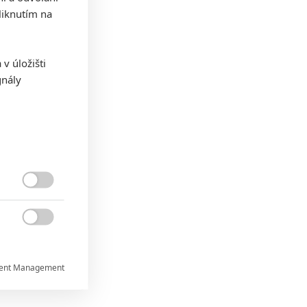
iknutím na
v úložišti
gnály


ent Management

