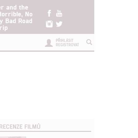
er and the
Horrible, No
ry Bad Road
rip
PŘIHLÁSIT
REGISTROVAT
RECENZE FILMŮ