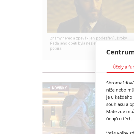
Známý herec a zpěvák je v podezření už roky.
Řada jeho obětí byla nezletilá. Leto obvinění
popírá.
Centrum
Účely a fu
Shromažďován
NOVINKY
níže nebo mů
je u každého 
souhlasu a op
Máte zde možn
údajů u těch,
Vaše volby zd