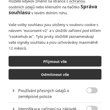
můžete kdykoli změnit na stránce s
ochranou
Správa
osobních údajů
nebo kliknutím na tlačítko
souhlasu
v levém dolním rohu.
Vaše volby souhlasu jsou uloženy v souboru cookie s
názvem "euconsent-v2" a v úložišti zařízení pod klíčem
"cookiehub-ac". Tyto prvky úložiště zaznamenávají
vaše signály souhlasu a jsou uchovávány maximálně
12 měsíců.
Box Office: Pokladnám kin
vévodí marvelovka Ant-Man
Přijmout vše
a Wasp: Quantumania
Odmítnout vše
Napsal:
Petr Slavík - (Anarvin)
, 20.02.2023 06:00
Používání přesných údajů o

zeměpisné poloze
Identifikace zařízení na základě