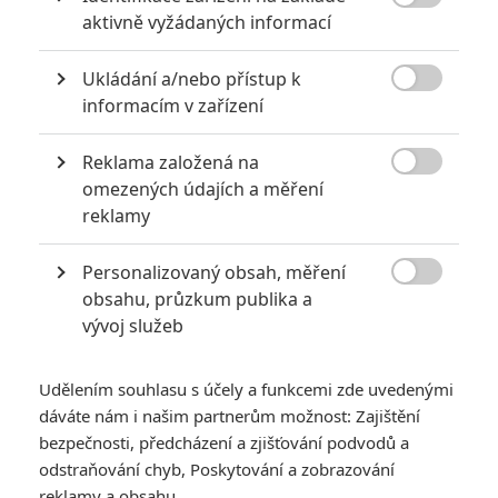

aktivně vyžádaných informací
Ukládání a/nebo přístup k

informacím v zařízení
Reklama založená na
Marvel Studios

omezených údajích a měření
Zobrazit dalších 11 obrázků
reklamy
Personalizovaný obsah, měření
Avatar 2 už je třetím finančně nejúspěšnějším filmem

obsahu, průzkum publika a
historie a finančně nejúspěšnějším filmem v Česku.
vývoj služeb
Po několika týdnech, během kterých byl největším filmem v
nabídce kin stále ještě dojíždějící
Avatar 2,
přišel konečně do
Udělením souhlasu s účely a funkcemi zde uvedenými
ringu další výrazný zápasník. O diváckou pozornost se
dáváte nám i našim partnerům možnost: Zajištění
ucházel
Ant-Man a Wasp: Quantumania
. Nakonec z toho
bezpečnosti, předcházení a zjišťování podvodů a
odstraňování chyb, Poskytování a zobrazování
bylo na největším trhu v USA za víkend
104 milionů
a za celý
reklamy a obsahu