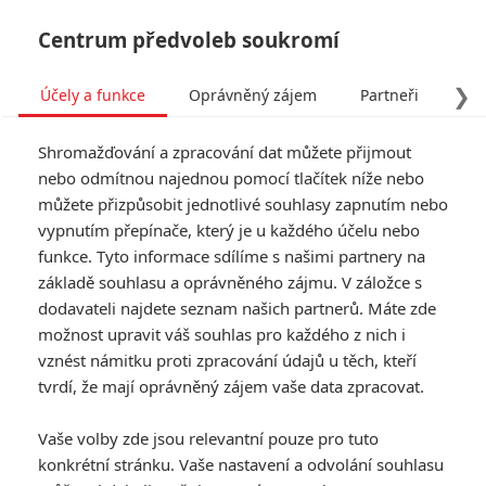
Centrum předvoleb soukromí
❯
Účely a funkce
Oprávněný zájem
Partneři
Pro
Tog
Shromažďování a zpracování dat můžete přijmout
navi
nebo odmítnou najednou pomocí tlačítek níže nebo
můžete přizpůsobit jednotlivé souhlasy zapnutím nebo
vypnutím přepínače, který je u každého účelu nebo
funkce. Tyto informace sdílíme s našimi partnery na
základě souhlasu a oprávněného zájmu. V záložce s
dodavateli najdete seznam našich partnerů. Máte zde
možnost upravit váš souhlas pro každého z nich i
vznést námitku proti zpracování údajů u těch, kteří
tvrdí, že mají oprávněný zájem vaše data zpracovat.
Vaše volby zde jsou relevantní pouze pro tuto
konkrétní stránku. Vaše nastavení a odvolání souhlasu