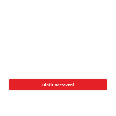
pohádek nepozvedla
8
Recenze: Občanská válka
6
Recenze: Godzilla x Kong: Nové
impérium
8
Recenze: Opičí muž
POSLEDNÍ KOMENTOVANÉ
Uložit nastavení
Tato stránka používá soubory cookies.
Více informací
Rozumím
3
ČLÁNEK | 01.08.2026 16:40
Marvel nečekaně zrušil již schválené pokračování
433
FILM | 01.08.2026 07:11