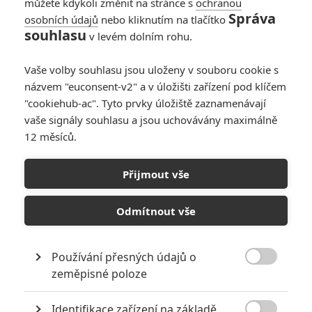
můžete kdykoli změnit na stránce s
ochranou
Správa
osobních údajů
nebo kliknutím na tlačítko
souhlasu
v levém dolním rohu.
Vaše volby souhlasu jsou uloženy v souboru cookie s
názvem "euconsent-v2" a v úložišti zařízení pod klíčem
"cookiehub-ac". Tyto prvky úložiště zaznamenávají
vaše signály souhlasu a jsou uchovávány maximálně
12 měsíců.
Toy Story 3: Přehrajte si celý film ručně animovaný se
skutečnými hračkami | Fandíme filmu
Přijmout vše
GALERIE
Odmítnout vše
Používání přesných údajů o

zeměpisné poloze
Identifikace zařízení na základě