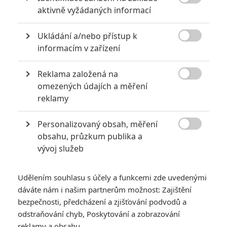

aktivně vyžádaných informací
KOMENTÁŘE
0
Ukládání a/nebo přístup k
Vstoupit do diskuze

informacím v zařízení
Reklama založená na
SOUVISEJÍCÍ ČLÁNKY

omezených údajích a měření
reklamy
Dcera: Jak náročná byla
produkce české
Personalizovaný obsah, měření
oscarové naděje

obsahu, průzkum publika a
vývoj služeb
Udělením souhlasu s účely a funkcemi zde uvedenými
Toy Story 4 mohlo
dáváte nám i našim partnerům možnost: Zajištění
skončit úplně jinak a
obrátit současné
bezpečnosti, předcházení a zjišťování podvodů a
poselství filmu na hlavu
odstraňování chyb, Poskytování a zobrazování
reklamy a obsahu