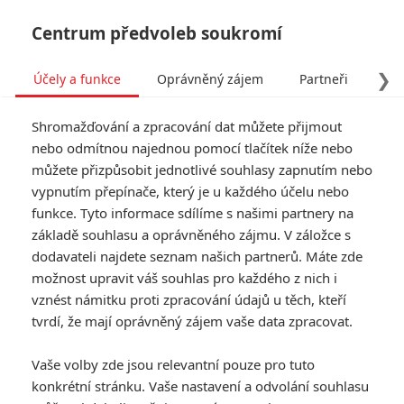
Centrum předvoleb soukromí
❯
Účely a funkce
Oprávněný zájem
Partneři
Pro
Tog
Shromažďování a zpracování dat můžete přijmout
navi
nebo odmítnou najednou pomocí tlačítek níže nebo
můžete přizpůsobit jednotlivé souhlasy zapnutím nebo
Toy Story 3: Přehrajte si
vypnutím přepínače, který je u každého účelu nebo
funkce. Tyto informace sdílíme s našimi partnery na
celý film ručně animovaný
základě souhlasu a oprávněného zájmu. V záložce s
se skutečnými hračkami
dodavateli najdete seznam našich partnerů. Máte zde
možnost upravit váš souhlas pro každého z nich i
vznést námitku proti zpracování údajů u těch, kteří
Napsal:
Jaaaara
, 01.02.2020 07:26
tvrdí, že mají oprávněný zájem vaše data zpracovat.
« Předchozí
Další »
Vaše volby zde jsou relevantní pouze pro tuto
konkrétní stránku. Vaše nastavení a odvolání souhlasu