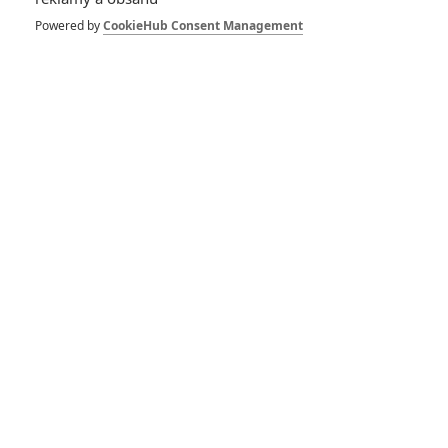
Powered by
CookieHub Consent Management
Toy Story 4: Nostalgická
ukázka se ohlíží za celou
animovanou sérií
Toy Story 3: Příběh
hraček
17.06.2010 | USA
Komedie, Animovaný, Rodinný
Info o filmu