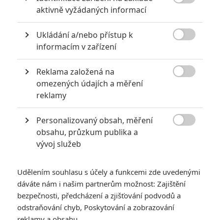

aktivně vyžádaných informací
Ukládání a/nebo přístup k

informacím v zařízení
Reklama založená na

omezených údajích a měření
Zobrazit dalších 14 obrázků
reklamy
Personalizovaný obsah, měření
Příběh hraček je již legendární animovanou sérií a není

obsahu, průzkum publika a
na škodu, si ji před netrpělivě očekávaným čtvrtým dílem
vývoj služeb
připomenout ve skvělém videu.
Toy Story 4
už drtí
kina
po celém světě a sklízí výborné
Udělením souhlasu s účely a funkcemi zde uvedenými
reakce
. My se filmu bohužel dočkáme až
8. 8. 2019
, ale
dáváte nám i našim partnerům možnost: Zajištění
čekání si můžeme zkrátit novou ukázkou
Toy Story 4 Ever
.
bezpečnosti, předcházení a zjišťování podvodů a
odstraňování chyb, Poskytování a zobrazování
Ta nám připomíná dnes již ikonické postavy, legendární scény
reklamy a obsahu