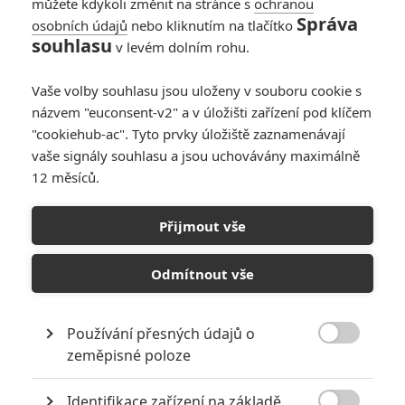
můžete kdykoli změnit na stránce s
ochranou
Správa
osobních údajů
nebo kliknutím na tlačítko
souhlasu
v levém dolním rohu.
Vaše volby souhlasu jsou uloženy v souboru cookie s
názvem "euconsent-v2" a v úložišti zařízení pod klíčem
"cookiehub-ac". Tyto prvky úložiště zaznamenávají
vaše signály souhlasu a jsou uchovávány maximálně
12 měsíců.
Toy Story 4: Nostalgická
ukázka se ohlíží za celou
Přijmout vše
animovanou sérií
Odmítnout vše
Napsal:
Vojtěch Tulek - (kotilion)
, 26.06.2019 17:31
Používání přesných údajů o

zeměpisné poloze
Identifikace zařízení na základě