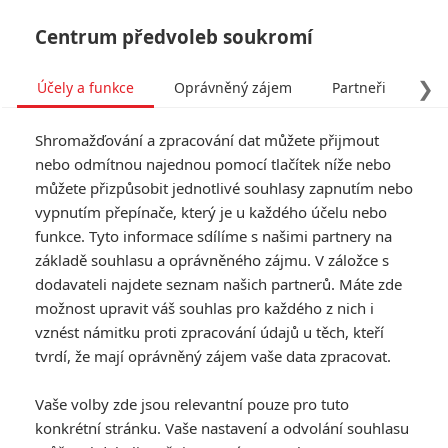
Centrum předvoleb soukromí
❯
Účely a funkce
Oprávněný zájem
Partneři
Pro
Tog
Shromažďování a zpracování dat můžete přijmout
navi
nebo odmítnou najednou pomocí tlačítek níže nebo
můžete přizpůsobit jednotlivé souhlasy zapnutím nebo
vypnutím přepínače, který je u každého účelu nebo
funkce. Tyto informace sdílíme s našimi partnery na
základě souhlasu a oprávněného zájmu. V záložce s
dodavateli najdete seznam našich partnerů. Máte zde
možnost upravit váš souhlas pro každého z nich i
vznést námitku proti zpracování údajů u těch, kteří
tvrdí, že mají oprávněný zájem vaše data zpracovat.
Vaše volby zde jsou relevantní pouze pro tuto
konkrétní stránku. Vaše nastavení a odvolání souhlasu