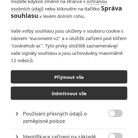
můžete kdykoli změnit na stránce s
ochranou
Správa
osobních údajů
nebo kliknutím na tlačítko
souhlasu
v levém dolním rohu.
Vaše volby souhlasu jsou uloženy v souboru cookie s
názvem "euconsent-v2" a v úložišti zařízení pod klíčem
"cookiehub-ac". Tyto prvky úložiště zaznamenávají
vaše signály souhlasu a jsou uchovávány maximálně
Toy Story 3: Přehrajte si celý film ručně animovaný se
12 měsíců.
skutečnými hračkami | Fandíme filmu
Přijmout vše
GALERIE
Odmítnout vše
Používání přesných údajů o

zeměpisné poloze
Identifikace zařízení na základě
KOMENTÁŘE
0