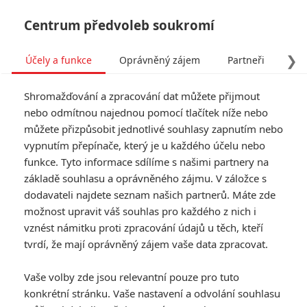
Centrum předvoleb soukromí
❯
Účely a funkce
Oprávněný zájem
Partneři
Pro
Tog
Shromažďování a zpracování dat můžete přijmout
navi
nebo odmítnou najednou pomocí tlačítek níže nebo
můžete přizpůsobit jednotlivé souhlasy zapnutím nebo
Toy Story 3: Přehrajte si
vypnutím přepínače, který je u každého účelu nebo
funkce. Tyto informace sdílíme s našimi partnery na
celý film ručně animovaný
základě souhlasu a oprávněného zájmu. V záložce s
se skutečnými hračkami
dodavateli najdete seznam našich partnerů. Máte zde
možnost upravit váš souhlas pro každého z nich i
vznést námitku proti zpracování údajů u těch, kteří
Napsal:
Jaaaara
, 01.02.2020 07:26
tvrdí, že mají oprávněný zájem vaše data zpracovat.
« Předchozí
Další »
Vaše volby zde jsou relevantní pouze pro tuto
konkrétní stránku. Vaše nastavení a odvolání souhlasu