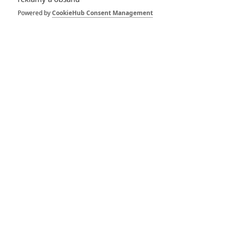
Powered by
CookieHub Consent Management
Toy Story 4: Nostalgická
ukázka se ohlíží za celou
animovanou sérií
Toy Story 3: Příběh
hraček
17.06.2010 | USA
Komedie, Animovaný, Rodinný
Info o filmu