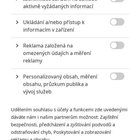

aktivně vyžádaných informací
Vstoupit do diskuze
Ukládání a/nebo přístup k

informacím v zařízení
SOUVISEJÍCÍ ČLÁNKY
Reklama založená na

omezených údajích a měření
Dcera: Jak náročná byla
reklamy
produkce české
oscarové naděje
Personalizovaný obsah, měření

obsahu, průzkum publika a
vývoj služeb
Toy Story 4 mohlo
Udělením souhlasu s účely a funkcemi zde uvedenými
skončit úplně jinak a
dáváte nám i našim partnerům možnost: Zajištění
obrátit současné
poselství filmu na hlavu
bezpečnosti, předcházení a zjišťování podvodů a
odstraňování chyb, Poskytování a zobrazování
reklamy a obsahu