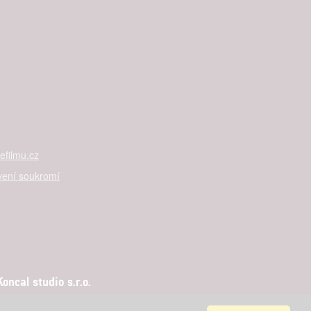
filmu.cz
vení soukromí
ncal studio s.r.o.