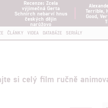
Recenze: Zcela
Alexand
výjimečná Gerta
Terrible, 
Schnirch nebarví hnus
Good, Ve
českých dějin
T
narůžovo
ZE
ČLÁNKY
VIDEA
DATABÁZE
SERIÁLY
ajte si celý film ručně animo