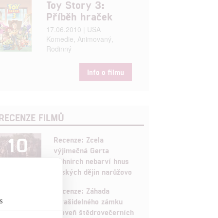
Toy Story 3:
Příběh hraček
17.06.2010 | USA
Komedie, Animovaný,
Rodinný
Info o filmu
RECENZE FILMŮ
10
Recenze: Zcela
výjimečná Gerta
Schnirch nebarví hnus
českých dějin narůžovo
5
Recenze: Záhada
s
strašidelného zámku
úroveň štědrovečerních