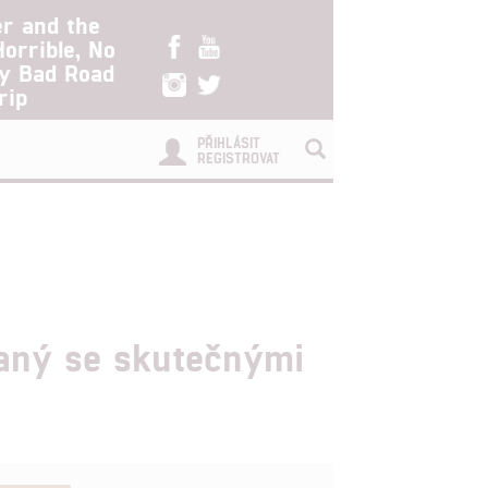
er and the
Horrible, No
ry Bad Road
rip
PŘIHLÁSIT
REGISTROVAT
vaný se skutečnými