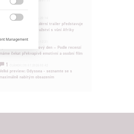
FILM | 01.08.2026 07:11
拆彈專家

1
ČLÁNEK | 30.07.2026 20:14

Děti krve a kostí: Regulérní trailer představuje
akční fantasy dobrodružství s vůní Afriky
ent Management

1
ČLÁNEK | 30.07.2026 12:31
Spider-Man: Zbrusu nový den – Podle recenzí
máme čekat překvapivě emotivní a osobní film

1
ČLÁNEK | 30.07.2026 03:42
Velké preview: Odyssea - seznamte se s

maximálně nabitým obsazením
rtnerům
ání chyb,