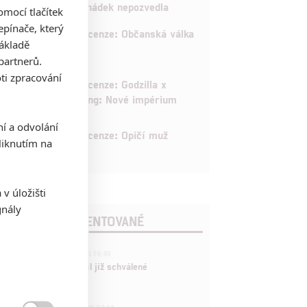
pohádek nepozvedla
mocí tlačítek
pínače, který
8
Recenze: Občanská válka
základě
partnerů.
ti zpracování
6
Recenze: Godzilla x
Kong: Nové impérium
ní a odvolání
8
Recenze: Opičí muž
iknutím na
v úložišti
gnály
POSLEDNÍ KOMENTOVANÉ
3
ČLÁNEK | 01.08.2026 16:40
Marvel nečekaně zrušil již schválené
pokračování
433