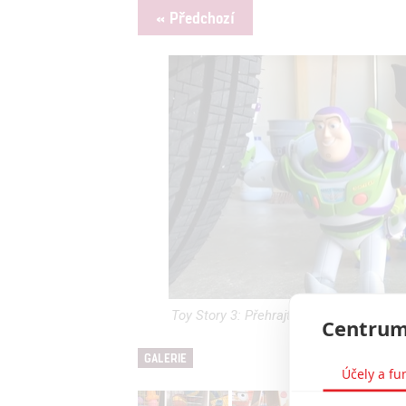
« Předchozí
Toy Story 3: Přehrajte si celý film ru
Centrum
GALERIE
Účely a fu