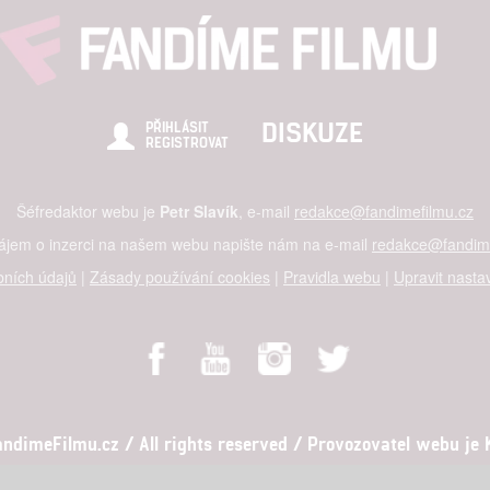
DISKUZE
PŘIHLÁSIT
REGISTROVAT
Šéfredaktor webu je
Petr Slavík
, e-mail
redakce@fandimefilmu.cz
zájem o inzerci na našem webu napište nám na e-mail
redakce@fandime
ních údajů
|
Zásady používání cookies
|
Pravidla webu
|
Upravit nasta
dimeFilmu.cz / All rights reserved / Provozovatel webu je Ko