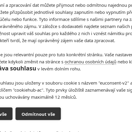
í a zpracování dat můžete přijmout nebo odmítnou najednou po
žete přizpůsobit jednotlivé souhlasy zapnutím nebo vypnutím pře
účelu nebo funkce. Tyto informace sdílíme s našimi partnery na 
rávněného zájmu. V záložce s dodavateli najdete seznam našich 
ost upravit váš souhlas pro každého z nich i vznést námitku pro
 kteří tvrdí, že mají oprávněný zájem vaše data zpracovat.
e jsou relevantní pouze pro tuto konkrétní stránku. Vaše nastave
ete kdykoli změnit na stránce s
ochranou osobních údajů
nebo kl
áva souhlasu
v levém dolním rohu.
uhlasu jsou uloženy v souboru cookie s názvem "euconsent-v2" a 
oupit do diskuze
klíčem "cookiehub-ac". Tyto prvky úložiště zaznamenávají vaše si
sou uchovávány maximálně 12 měsíců.
vše
Odmítnout vše