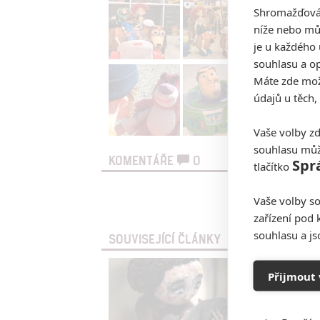
Shromažďován
níže nebo mů
je u každého 
souhlasu a op
Máte zde možn
údajů u těch,
Vaše volby zd
souhlasu můž
KOMENTÁŘE
0
Spr
tlačítko
Vaše volby so
Vst
zařízení pod 
souhlasu a j
SOUVISEJÍCÍ ČLÁNKY
Přijmout 