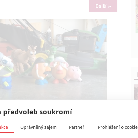
Další »
čně animovaný se skutečnými hračkami | Fandíme filmu
 předvoleb soukromí
nkce
Oprávněný zájem
Partneři
Prohlášení o cookie