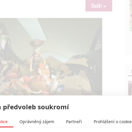
Další »
čně animovaný se skutečnými hračkami | Fandíme filmu
 předvoleb soukromí
nkce
Oprávněný zájem
Partneři
Prohlášení o cookie