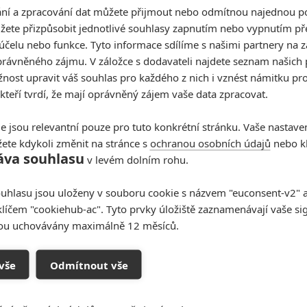
í a zpracování dat můžete přijmout nebo odmítnou najednou po
žete přizpůsobit jednotlivé souhlasy zapnutím nebo vypnutím pře
účelu nebo funkce. Tyto informace sdílíme s našimi partnery na 
rávněného zájmu. V záložce s dodavateli najdete seznam našich 
ost upravit váš souhlas pro každého z nich i vznést námitku pro
 kteří tvrdí, že mají oprávněný zájem vaše data zpracovat.
e jsou relevantní pouze pro tuto konkrétní stránku. Vaše nastave
ete kdykoli změnit na stránce s
ochranou osobních údajů
nebo kl
áva souhlasu
v levém dolním rohu.
uhlasu jsou uloženy v souboru cookie s názvem "euconsent-v2" a 
oupit do diskuze
klíčem "cookiehub-ac". Tyto prvky úložiště zaznamenávají vaše si
sou uchovávány maximálně 12 měsíců.
vše
Odmítnout vše