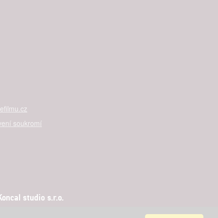
filmu.cz
vení soukromí
ncal studio s.r.o.