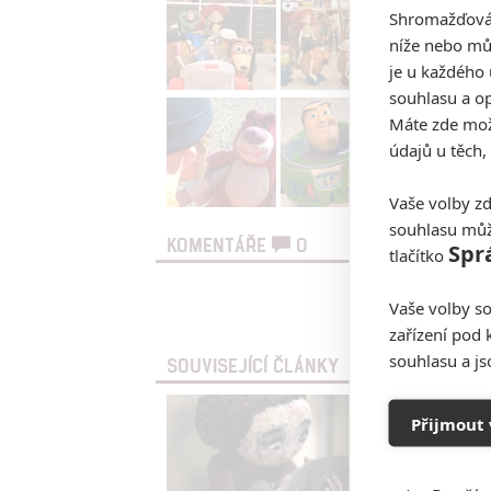
Shromažďován
níže nebo mů
je u každého 
souhlasu a op
Máte zde možn
údajů u těch,
Vaše volby zd
souhlasu můž
KOMENTÁŘE
0
Spr
tlačítko
Vaše volby so
Vst
zařízení pod 
souhlasu a j
SOUVISEJÍCÍ ČLÁNKY
Přijmout 