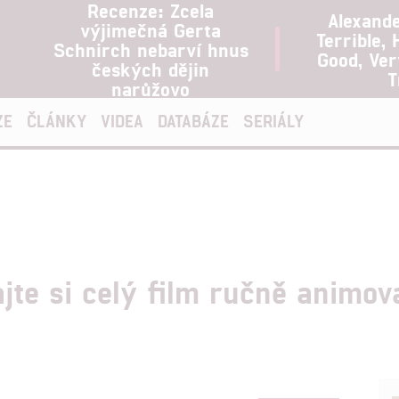
Recenze: Zcela
Alexand
výjimečná Gerta
Terrible, 
Schnirch nebarví hnus
Good, Ve
českých dějin
T
narůžovo
ZE
ČLÁNKY
VIDEA
DATABÁZE
SERIÁLY
ajte si celý film ručně animo