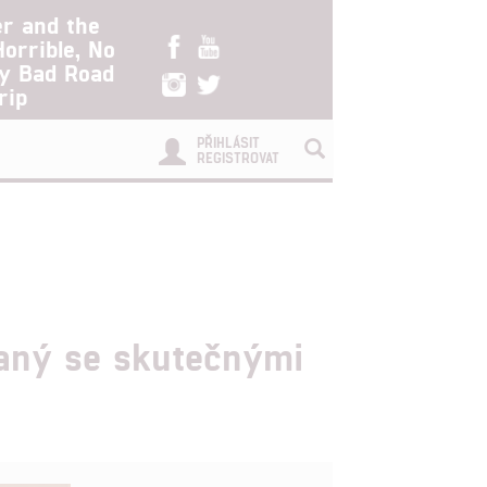
er and the
Horrible, No
ry Bad Road
rip
PŘIHLÁSIT
REGISTROVAT
vaný se skutečnými