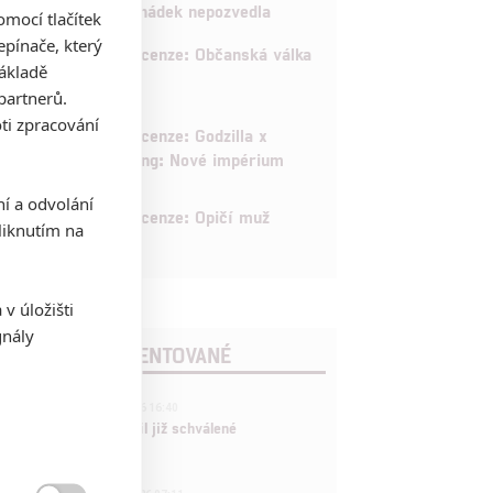
pohádek nepozvedla
mocí tlačítek
pínače, který
8
Recenze: Občanská válka
základě
partnerů.
ti zpracování
6
Recenze: Godzilla x
Kong: Nové impérium
ní a odvolání
8
Recenze: Opičí muž
iknutím na
v úložišti
gnály
POSLEDNÍ KOMENTOVANÉ
3
ČLÁNEK | 01.08.2026 16:40
Marvel nečekaně zrušil již schválené
pokračování
433