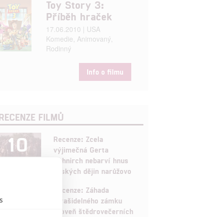
Toy Story 3:
Příběh hraček
17.06.2010 | USA
Komedie, Animovaný,
Rodinný
Info o filmu
RECENZE FILMŮ
10
Recenze: Zcela
výjimečná Gerta
Schnirch nebarví hnus
českých dějin narůžovo
5
Recenze: Záhada
s
strašidelného zámku
úroveň štědrovečerních