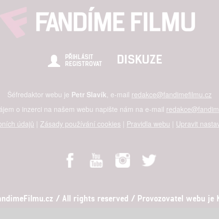
DISKUZE
PŘIHLÁSIT
REGISTROVAT
Šéfredaktor webu je
Petr Slavík
, e-mail
redakce@fandimefilmu.cz
zájem o inzerci na našem webu napište nám na e-mail
redakce@fandime
ních údajů
|
Zásady používání cookies
|
Pravidla webu
|
Upravit nasta
dimeFilmu.cz / All rights reserved / Provozovatel webu je Ko