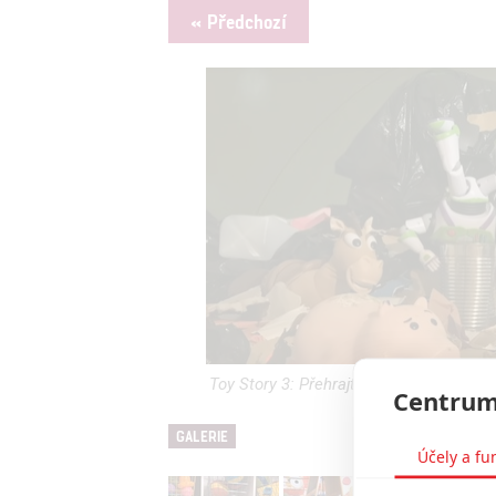
« Předchozí
Toy Story 3: Přehrajte si celý film ru
Centrum
GALERIE
Účely a fu