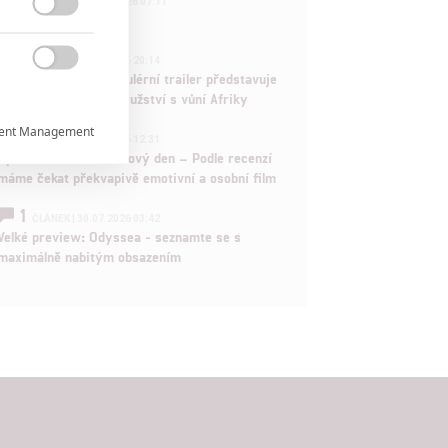
FILM | 01.08.2026 07:11
拆彈專家

1
ČLÁNEK | 30.07.2026 20:14

Děti krve a kostí: Regulérní trailer představuje
akční fantasy dobrodružství s vůní Afriky
ent Management

1
ČLÁNEK | 30.07.2026 12:31
Spider-Man: Zbrusu nový den – Podle recenzí
máme čekat překvapivě emotivní a osobní film

1
ČLÁNEK | 30.07.2026 03:42
Velké preview: Odyssea - seznamte se s

maximálně nabitým obsazením
rtnerům
ání chyb,