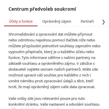
Centrum předvoleb soukromí
❯
Účely a funkce
Oprávněný zájem
Partneři
Pro
Tog
Shromažďování a zpracování dat můžete přijmout
navi
nebo odmítnou najednou pomocí tlačítek níže nebo
můžete přizpůsobit jednotlivé souhlasy zapnutím nebo
vypnutím přepínače, který je u každého účelu nebo
funkce. Tyto informace sdílíme s našimi partnery na
základě souhlasu a oprávněného zájmu. V záložce s
8.0/10
dodavateli najdete seznam našich partnerů. Máte zde
Dunkerk
možnost upravit váš souhlas pro každého z nich i
vznést námitku proti zpracování údajů u těch, kteří
Snímek pojednává o operaci
tvrdí, že mají oprávněný zájem vaše data zpracovat.
Dynamo. Ta měla na přelomu
května a června roku 1940 za cíl
Vaše volby zde jsou relevantní pouze pro tuto
evakuovat britské a francouzské
konkrétní stránku. Vaše nastavení a odvolání souhlasu
vojáky spojeneckých sil z