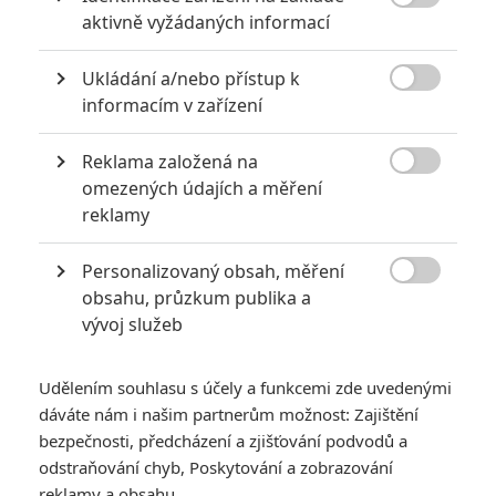

aktivně vyžádaných informací
Galerie k filmu Dunkerk
Ukládání a/nebo přístup k

« Předchozí
Další »
informacím v zařízení
Reklama založená na

omezených údajích a měření
reklamy
GALERIE
Personalizovaný obsah, měření

obsahu, průzkum publika a
vývoj služeb
Udělením souhlasu s účely a funkcemi zde uvedenými
dáváte nám i našim partnerům možnost: Zajištění
bezpečnosti, předcházení a zjišťování podvodů a
odstraňování chyb, Poskytování a zobrazování
reklamy a obsahu