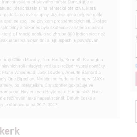
 z francouzského přístavního města Dunkerque a
vakuaci předcházela silná německá ofenziva, která
 rozdělila na dvě skupiny. Jižní skupina nejprve měla
 a opět se spojit se zbytkem protiněmeckých sil. Úkol se
esplnitelný a nakonec byla skutečně zahájena masivní
které z Francie odplulo ve zhruba 800 lodích více než
 Evakuace trvala osm dní a její úspěch je považován
h hrají Cillian Murphy, Tom Hardy, Kenneth Branagh a
hlavních rolí mladých vojáků si režisér vybral nováčky.
u: Fionn Whitehead, Jack Lowden, Aneurin Barnard a
apely One Direction. Natáčet se bude na kamery IMAX a
mery, po Interstellaru Christopher pokračuje ve
meramanem Hoytem van Hoytemou. Hudbu složí Hans
dle režírování také napsal scénář. Datum české a
ry je stanoveno na 20.7. 2017.
nkerk