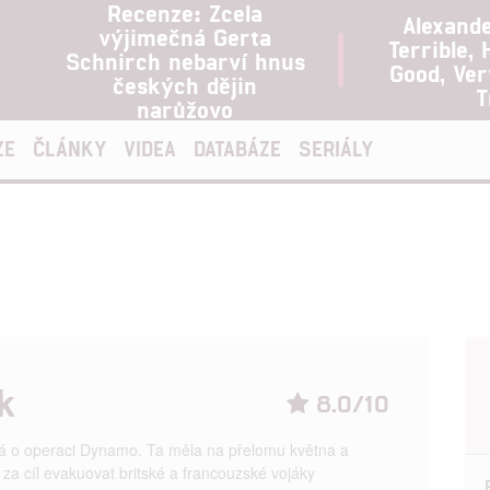
Recenze: Zcela
Alexand
výjimečná Gerta
Terrible, 
Schnirch nebarví hnus
Good, Ve
českých dějin
T
narůžovo
ZE
ČLÁNKY
VIDEA
DATABÁZE
SERIÁLY
k
8.0/10
 o operaci Dynamo. Ta měla na přelomu května a
za cíl evakuovat britské a francouzské vojáky