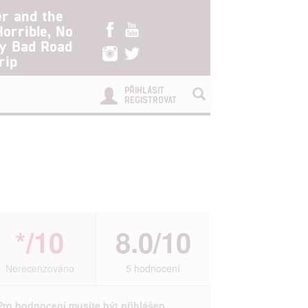
er and the
Horrible, No
ry Bad Road
rip
PŘIHLÁSIT
REGISTROVAT
*/10
8.0/10
Nerecenzováno
5 hodnocení
Pro hodnocení musíte být přihlášen.