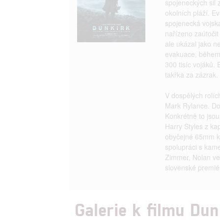
spojeneckých sil
okolních pláží. E
spojenecká vojska
nařízeno zaútočit
ale ukázal jako n
evakuace, během 
300 tisíc vojáků.
takřka za zázrak.
V dospělých rolíc
Mark Rylance. Do 
Konkrétně to jso
Harry Styles z k
obyčejné 65mm ka
spolupráci s ka
Zimmer, Nolan ve
slovenské premié
Galerie k filmu Du