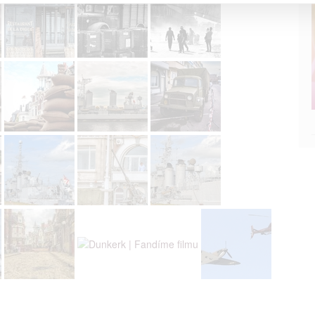
a založená na omezených údajích a měření reklamy
alizovaný obsah, měření obsahu, průzkum publika a vývoj
hlasu s účely a funkcemi zde uvedenými dáváte nám i našim pa
štění bezpečnosti, předcházení a zjišťování podvodů a odstraňov
a zobrazování reklamy a obsahu