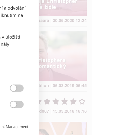
proč netoleruje Christopher
Nolan na place židle
ní a odvolání
iknutím na
Jaaaara | 30.06.2020 12:24
v úložišti
gnály
Nový film Christophera
Nolana jako romantický
thriller?
kotilion | 06.03.2019 06:45


David007 | 15.03.2018 18:16
ent Management
