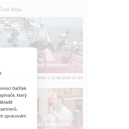
Život filmu
Dunkerk: Důraz na
autentičnost byl extrémní
s
Anarvin | 18.08.2020 21:43
mocí tlačítek
pínače, který
základě
partnerů.
ti zpracování
Anna Hathaway prozradila,