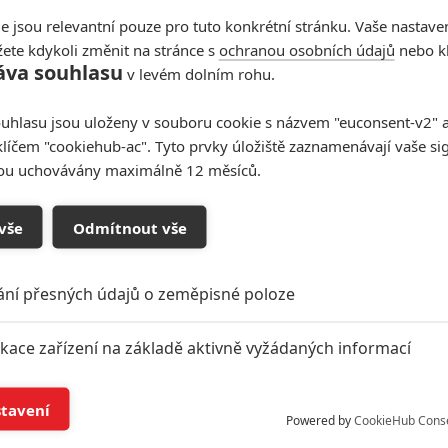
e jsou relevantní pouze pro tuto konkrétní stránku. Vaše nastave
ete kdykoli změnit na stránce s
ochranou osobních údajů
nebo kl
áva souhlasu
v levém dolním rohu.
uhlasu jsou uloženy v souboru cookie s názvem "euconsent-v2" a 
klíčem "cookiehub-ac". Tyto prvky úložiště zaznamenávají vaše si
sou uchovávány maximálně 12 měsíců.
vše
Odmítnout vše
ání přesných údajů o zeměpisné poloze
ikace zařízení na základě aktivně vyžádaných informací
í a/nebo přístup k informacím v zařízení
stavení
Powered by
CookieHub Cons