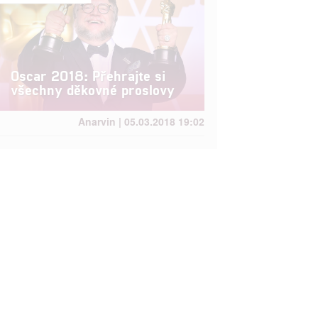


Oscar 2018: Přehrajte si
všechny děkovné proslovy
rtnerům
ání chyb,
Anarvin | 05.03.2018 19:02