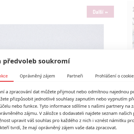
Další »
 předvoleb soukromí
nkce
Oprávněný zájem
Partneři
Prohlášení o cookie
í a zpracování dat můžete přijmout nebo odmítnou najednou po
žete přizpůsobit jednotlivé souhlasy zapnutím nebo vypnutím pře
účelu nebo funkce. Tyto informace sdílíme s našimi partnery na 
rávněného zájmu. V záložce s dodavateli najdete seznam našich 
ost upravit váš souhlas pro každého z nich i vznést námitku pro
 kteří tvrdí, že mají oprávněný zájem vaše data zpracovat.