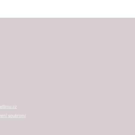
filmu.cz
vení soukromí