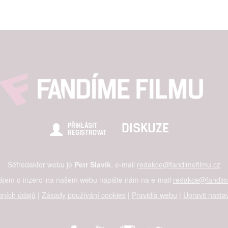
DISKUZE
PŘIHLÁSIT
REGISTROVAT
Šéfredaktor webu je
Petr Slavík
, e-mail
redakce@fandimefilmu.cz
zájem o inzerci na našem webu napište nám na e-mail
redakce@fandime
ních údajů
|
Zásady používání cookies
|
Pravidla webu
|
Upravit nasta