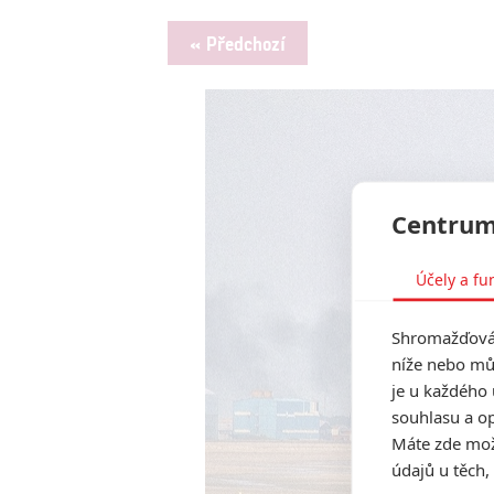
« Předchozí
Centrum
Účely a fu
Shromažďován
níže nebo mů
je u každého 
souhlasu a op
Máte zde možn
údajů u těch,