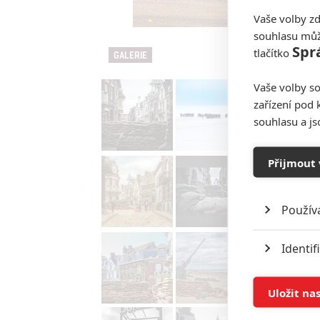
Vaše volby zd
souhlasu můž
Spr
tlačítko
GALERIE
Vaše volby so
zařízení pod 
souhlasu a j
Přijmout 
Použív
Identif
Ukládán
Uložit na