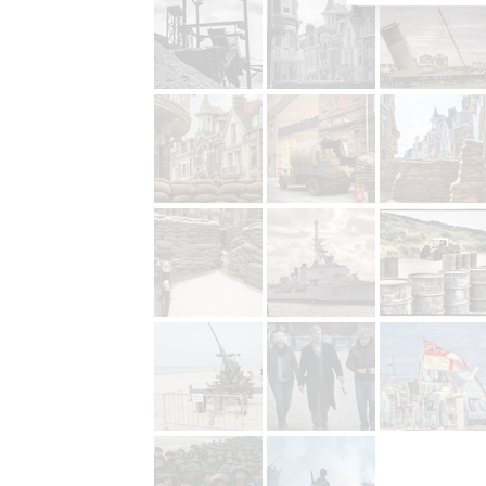
Reklam
Person
služeb
Udělením sou
možnost: Zaji
Poskytování 