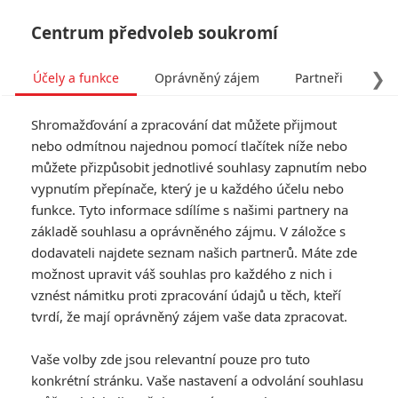
Centrum předvoleb soukromí
❯
Účely a funkce
Oprávněný zájem
Partneři
Pro
Tog
Shromažďování a zpracování dat můžete přijmout
navi
nebo odmítnou najednou pomocí tlačítek níže nebo
můžete přizpůsobit jednotlivé souhlasy zapnutím nebo
vypnutím přepínače, který je u každého účelu nebo
funkce. Tyto informace sdílíme s našimi partnery na
základě souhlasu a oprávněného zájmu. V záložce s
8.0/10
dodavateli najdete seznam našich partnerů. Máte zde
Dunkerk
možnost upravit váš souhlas pro každého z nich i
vznést námitku proti zpracování údajů u těch, kteří
Snímek pojednává o operaci
tvrdí, že mají oprávněný zájem vaše data zpracovat.
Dynamo. Ta měla na přelomu
května a června roku 1940 za cíl
Vaše volby zde jsou relevantní pouze pro tuto
evakuovat britské a francouzské
konkrétní stránku. Vaše nastavení a odvolání souhlasu
vojáky spojeneckých sil z