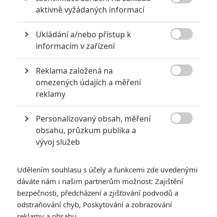

aktivně vyžádaných informací
Galerie k filmu Dunkerk
Ukládání a/nebo přístup k

« Předchozí
Další »
informacím v zařízení
Reklama založená na

omezených údajích a měření
reklamy
Personalizovaný obsah, měření

obsahu, průzkum publika a
vývoj služeb
Udělením souhlasu s účely a funkcemi zde uvedenými
dáváte nám i našim partnerům možnost: Zajištění
bezpečnosti, předcházení a zjišťování podvodů a
odstraňování chyb, Poskytování a zobrazování
GALERIE
reklamy a obsahu