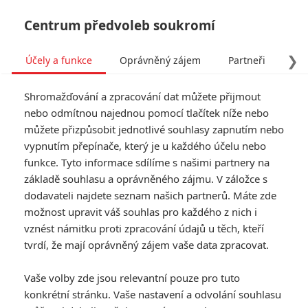
Centrum předvoleb soukromí
❯
Účely a funkce
Oprávněný zájem
Partneři
Pro
Tog
Shromažďování a zpracování dat můžete přijmout
navi
nebo odmítnou najednou pomocí tlačítek níže nebo
můžete přizpůsobit jednotlivé souhlasy zapnutím nebo
vypnutím přepínače, který je u každého účelu nebo
funkce. Tyto informace sdílíme s našimi partnery na
základě souhlasu a oprávněného zájmu. V záložce s
8.0/10
dodavateli najdete seznam našich partnerů. Máte zde
Dunkerk
možnost upravit váš souhlas pro každého z nich i
vznést námitku proti zpracování údajů u těch, kteří
Snímek pojednává o operaci
tvrdí, že mají oprávněný zájem vaše data zpracovat.
Dynamo. Ta měla na přelomu
května a června roku 1940 za cíl
Vaše volby zde jsou relevantní pouze pro tuto
evakuovat britské a francouzské
konkrétní stránku. Vaše nastavení a odvolání souhlasu
vojáky spojeneckých sil z