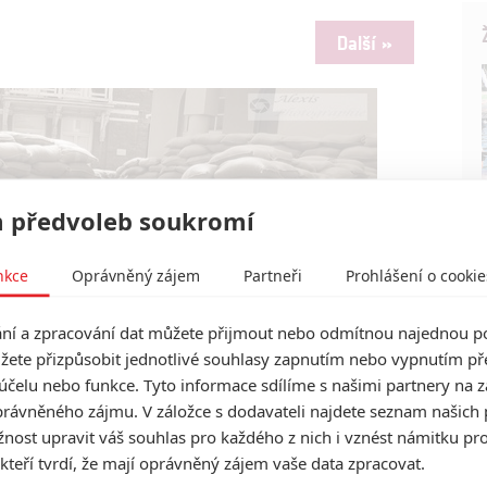
Další »
 předvoleb soukromí
nkce
Oprávněný zájem
Partneři
Prohlášení o cookie
í a zpracování dat můžete přijmout nebo odmítnou najednou po
žete přizpůsobit jednotlivé souhlasy zapnutím nebo vypnutím pře
účelu nebo funkce. Tyto informace sdílíme s našimi partnery na 
rávněného zájmu. V záložce s dodavateli najdete seznam našich 
ost upravit váš souhlas pro každého z nich i vznést námitku pro
 kteří tvrdí, že mají oprávněný zájem vaše data zpracovat.