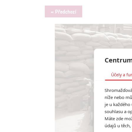
« Předchozí
Centrum
Účely a fu
Shromažďován
níže nebo mů
je u každého 
souhlasu a op
Máte zde možn
údajů u těch,