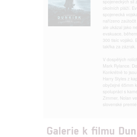
spojeneckých sil
okolních pláží. E
spojenecká vojska
nařízeno zaútočit
ale ukázal jako n
evakuace, během 
300 tisíc vojáků.
takřka za zázrak.
V dospělých rolíc
Mark Rylance. Do 
Konkrétně to jso
Harry Styles z k
obyčejné 65mm ka
spolupráci s ka
Zimmer, Nolan ve
slovenské premié
Galerie k filmu Du