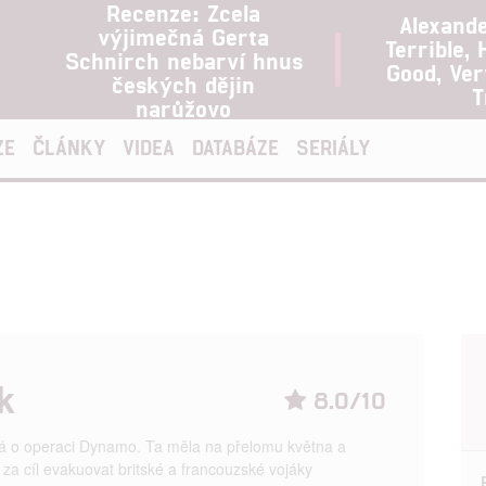
Recenze: Zcela
Alexand
výjimečná Gerta
Terrible, 
Schnirch nebarví hnus
Good, Ve
českých dějin
T
narůžovo
ZE
ČLÁNKY
VIDEA
DATABÁZE
SERIÁLY
k
8.0/10
 o operaci Dynamo. Ta měla na přelomu května a
za cíl evakuovat britské a francouzské vojáky