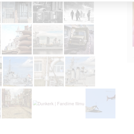
a založená na omezených údajích a měření reklamy
alizovaný obsah, měření obsahu, průzkum publika a vývoj
hlasu s účely a funkcemi zde uvedenými dáváte nám i našim pa
štění bezpečnosti, předcházení a zjišťování podvodů a odstraňov
a zobrazování reklamy a obsahu