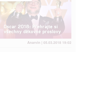


Oscar 2018: Přehrajte si
všechny děkovné proslovy
rtnerům
ání chyb,
Anarvin | 05.03.2018 19:02