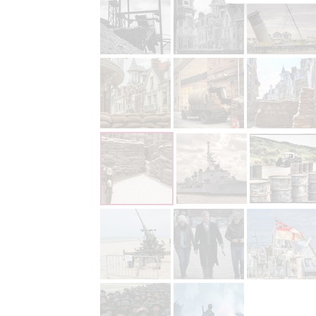
Reklam
Person
služeb
Udělením sou
možnost: Zaji
Poskytování 