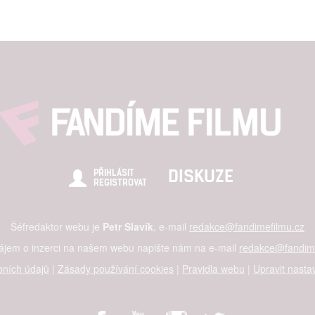
DISKUZE
PŘIHLÁSIT
REGISTROVAT
Šéfredaktor webu je
Petr Slavík
, e-mail
redakce@fandimefilmu.cz
zájem o inzerci na našem webu napište nám na e-mail
redakce@fandime
ních údajů
|
Zásady používání cookies
|
Pravidla webu
|
Upravit nasta