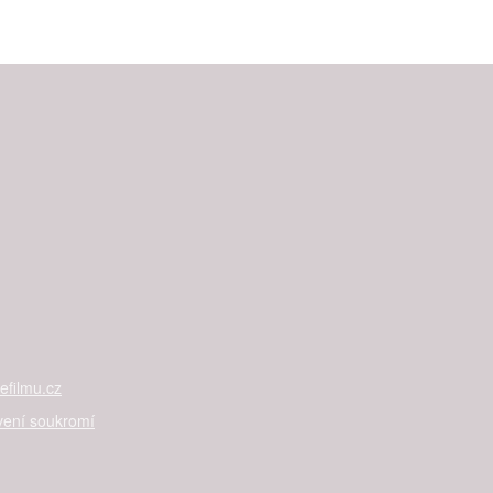
filmu.cz
vení soukromí