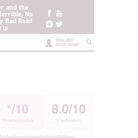
er and the
Horrible, No
ry Bad Road
rip
PŘIHLÁSIT
REGISTROVAT
*/10
8.0/10
Nerecenzováno
5 hodnocení
Pro hodnocení musíte být přihlášen.