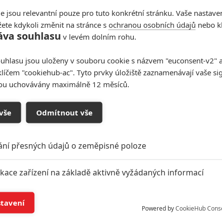
e jsou relevantní pouze pro tuto konkrétní stránku. Vaše nastave
ete kdykoli změnit na stránce s
ochranou osobních údajů
nebo kl
áva souhlasu
v levém dolním rohu.
uhlasu jsou uloženy v souboru cookie s názvem "euconsent-v2" a 
klíčem "cookiehub-ac". Tyto prvky úložiště zaznamenávají vaše si
sou uchovávány maximálně 12 měsíců.
vše
Odmítnout vše
ání přesných údajů o zeměpisné poloze
ikace zařízení na základě aktivně vyžádaných informací
í a/nebo přístup k informacím v zařízení
stavení
Powered by
CookieHub Cons