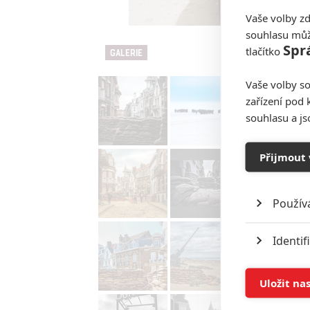
Vaše volby zd
souhlasu můž
Spr
tlačítko
GALERIE
Vaše volby so
zařízení pod 
souhlasu a j
Přijmout 
Použív
Identif
Ukládán
Uložit na