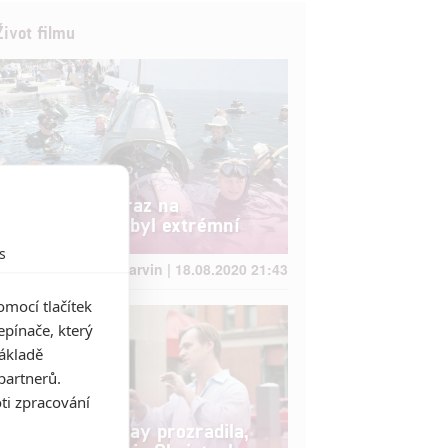
Život filmu
Dunkerk: Důraz na
autentičnost byl extrémní
s
Anarvin | 18.08.2020 21:43
mocí tlačítek
pínače, který
základě
partnerů.
ti zpracování
Anna Hathaway prozradila,