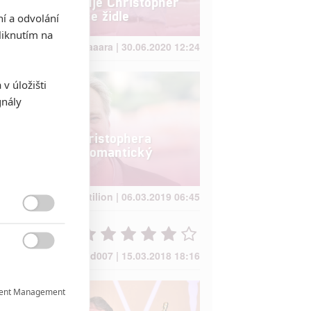
proč netoleruje Christopher
Nolan na place židle
ní a odvolání
iknutím na
Jaaaara | 30.06.2020 12:24
v úložišti
gnály
Nový film Christophera
Nolana jako romantický
thriller?
kotilion | 06.03.2019 06:45


David007 | 15.03.2018 18:16
ent Management
