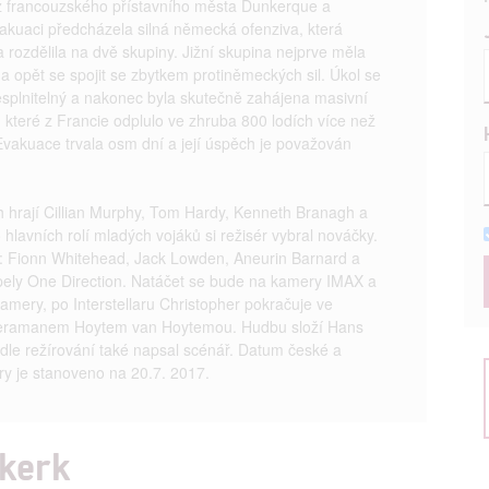
 z francouzského přístavního města Dunkerque a
vakuaci předcházela silná německá ofenziva, která
 rozdělila na dvě skupiny. Jižní skupina nejprve měla
 a opět se spojit se zbytkem protiněmeckých sil. Úkol se
esplnitelný a nakonec byla skutečně zahájena masivní
které z Francie odplulo ve zhruba 800 lodích více než
 Evakuace trvala osm dní a její úspěch je považován
h hrají Cillian Murphy, Tom Hardy, Kenneth Branagh a
hlavních rolí mladých vojáků si režisér vybral nováčky.
u: Fionn Whitehead, Jack Lowden, Aneurin Barnard a
apely One Direction. Natáčet se bude na kamery IMAX a
mery, po Interstellaru Christopher pokračuje ve
meramanem Hoytem van Hoytemou. Hudbu složí Hans
dle režírování také napsal scénář. Datum české a
ry je stanoveno na 20.7. 2017.
nkerk