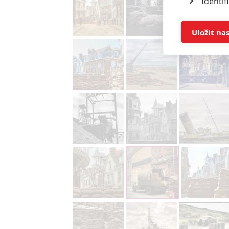
Identif
Ukládán
Uložit na
Reklam
Person
služeb
Udělením sou
možnost: Zaji
Poskytování 