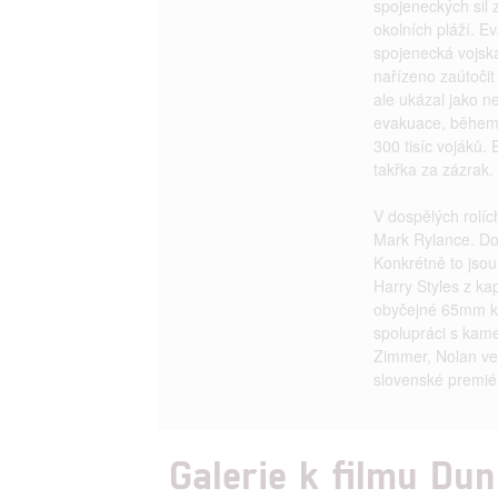
spojeneckých sil
okolních pláží. E
spojenecká vojska
nařízeno zaútočit
ale ukázal jako n
evakuace, během 
300 tisíc vojáků.
takřka za zázrak.
V dospělých rolíc
Mark Rylance. Do 
Konkrétně to jso
Harry Styles z k
obyčejné 65mm ka
spolupráci s ka
Zimmer, Nolan ve
slovenské premié
Galerie k filmu Du