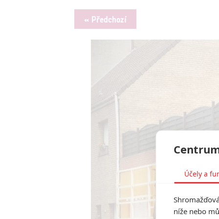
« Předchozí
Centrum
Účely a fu
Shromažďován
níže nebo mů