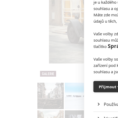
je u každého 
souhlasu a op
Máte zde možn
údajů u těch,
Vaše volby zd
souhlasu můž
Spr
tlačítko
Vaše volby so
zařízení pod 
souhlasu a j
GALERIE
Přijmout 
Použív