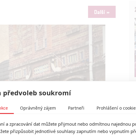
Další »
 předvoleb soukromí
nkce
Oprávněný zájem
Partneři
Prohlášení o cookie
í a zpracování dat můžete přijmout nebo odmítnou najednou po
žete přizpůsobit jednotlivé souhlasy zapnutím nebo vypnutím pře