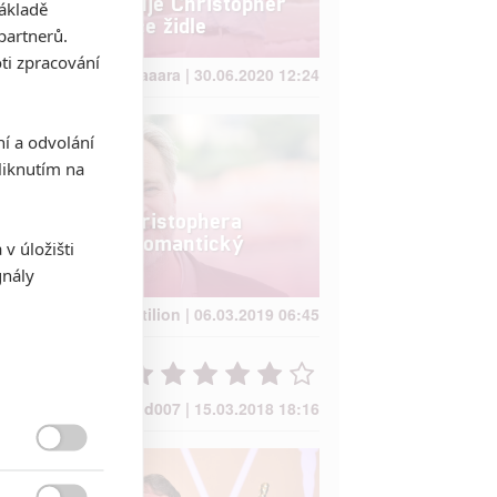
proč netoleruje Christopher
základě
Nolan na place židle
partnerů.
ti zpracování
Jaaaara | 30.06.2020 12:24
ní a odvolání
iknutím na
Nový film Christophera
Nolana jako romantický
v úložišti
thriller?
gnály
kotilion | 06.03.2019 06:45
David007 | 15.03.2018 18:16
