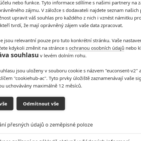
účelu nebo funkce. Tyto informace sdílíme s našimi partnery na 
rávněného zájmu. V záložce s dodavateli najdete seznam našich 
ost upravit váš souhlas pro každého z nich i vznést námitku pro
 kteří tvrdí, že mají oprávněný zájem vaše data zpracovat.
e jsou relevantní pouze pro tuto konkrétní stránku. Vaše nastave
ete kdykoli změnit na stránce s
ochranou osobních údajů
nebo kl
áva souhlasu
v levém dolním rohu.
uhlasu jsou uloženy v souboru cookie s názvem "euconsent-v2" a 
klíčem "cookiehub-ac". Tyto prvky úložiště zaznamenávají vaše si
sou uchovávány maximálně 12 měsíců.
vše
Odmítnout vše
ání přesných údajů o zeměpisné poloze