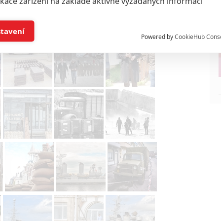
ikace zařízení na základě aktivně vyžádaných informací
í a/nebo přístup k informacím v zařízení
stavení
Powered by
CookieHub Cons
a založená na omezených údajích a měření reklamy
alizovaný obsah, měření obsahu, průzkum publika a vývoj
hlasu s účely a funkcemi zde uvedenými dáváte nám i našim pa
štění bezpečnosti, předcházení a zjišťování podvodů a odstraňov
a zobrazování reklamy a obsahu