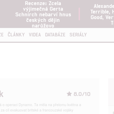
Recenze: Zcela
Alexand
výjimečná Gerta
Terrible, 
Schnirch nebarví hnus
Good, Ve
českých dějin
T
narůžovo
ZE
ČLÁNKY
VIDEA
DATABÁZE
SERIÁLY
k
8.0/10
 o operaci Dynamo. Ta měla na přelomu května a
za cíl evakuovat britské a francouzské vojáky