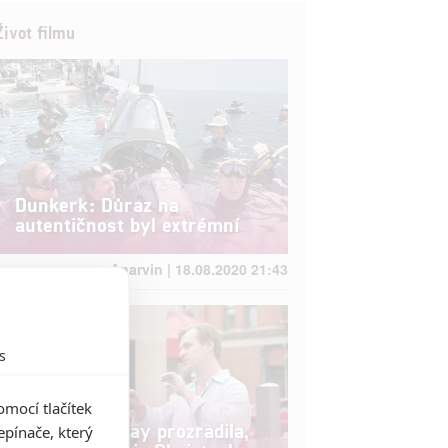
Život filmu
Dunkerk: Důraz na
autentičnost byl extrémní
Anarvin | 18.08.2020 21:43
s
mocí tlačítek
Anna Hathaway prozradila,
pínače, který