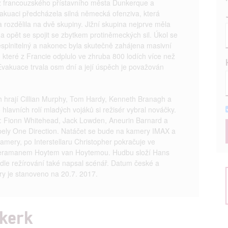
 z francouzského přístavního města Dunkerque a
vakuaci předcházela silná německá ofenziva, která
 rozdělila na dvě skupiny. Jižní skupina nejprve měla
 a opět se spojit se zbytkem protiněmeckých sil. Úkol se
esplnitelný a nakonec byla skutečně zahájena masivní
které z Francie odplulo ve zhruba 800 lodích více než
 Evakuace trvala osm dní a její úspěch je považován
h hrají Cillian Murphy, Tom Hardy, Kenneth Branagh a
hlavních rolí mladých vojáků si režisér vybral nováčky.
u: Fionn Whitehead, Jack Lowden, Aneurin Barnard a
apely One Direction. Natáčet se bude na kamery IMAX a
mery, po Interstellaru Christopher pokračuje ve
meramanem Hoytem van Hoytemou. Hudbu složí Hans
dle režírování také napsal scénář. Datum české a
ry je stanoveno na 20.7. 2017.
nkerk