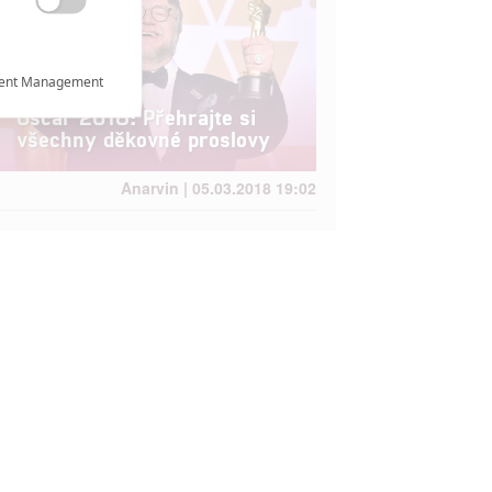

ent Management

Oscar 2018: Přehrajte si
všechny děkovné proslovy

Anarvin | 05.03.2018 19:02

rtnerům
ání chyb,