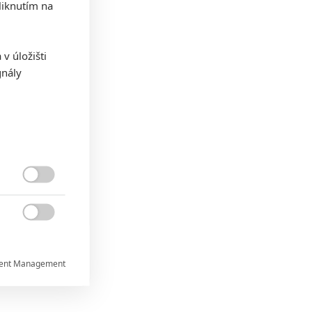
iknutím na
v úložišti
gnály


ent Management

