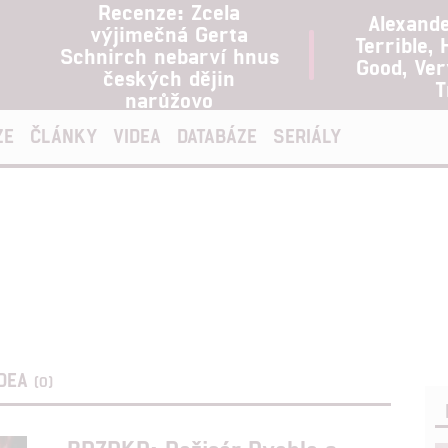
Recenze: Zcela
Alexand
výjimečná Gerta
Terrible, 
Schnirch nebarví hnus
Good, Ve
českých dějin
T
narůžovo
ZE
ČLÁNKY
VIDEA
DATABÁZE
SERIÁLY
IDEA
(0)