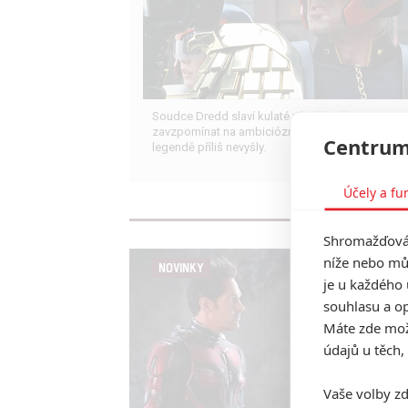
Soudce Dredd slaví kulaté výročí, je čas
zavzpomínat na ambiciózní projekty, které akční
Centrum
legendě příliš nevyšly.
Účely a fu
Shromažďován
níže nebo mů
NOVINKY
je u každého 
souhlasu a op
Máte zde možn
údajů u těch,
Vaše volby zd