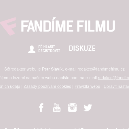
DISKUZE
PŘIHLÁSIT
REGISTROVAT
Šéfredaktor webu je
Petr Slavík
, e-mail
redakce@fandimefilmu.cz
zájem o inzerci na našem webu napište nám na e-mail
redakce@fandime
ních údajů
|
Zásady používání cookies
|
Pravidla webu
|
Upravit nasta