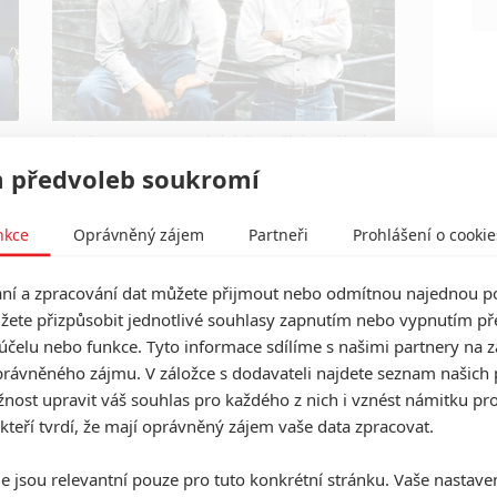
Zkušenosti a praxe? Ale kdeže... někdy stačí mít
dostatek talentu a využít nabízené příležitosti.
 předvoleb soukromí
nkce
Oprávněný zájem
Partneři
Prohlášení o cookie
í a zpracování dat můžete přijmout nebo odmítnou najednou po
CCXP 2022: Připravte se na
žete přizpůsobit jednotlivé souhlasy zapnutím nebo vypnutím pře
příval novinek ze světa
účelu nebo funkce. Tyto informace sdílíme s našimi partnery na 
komiksů a fantastiky
rávněného zájmu. V záložce s dodavateli najdete seznam našich 
ost upravit váš souhlas pro každého z nich i vznést námitku pro
2
Anarvin
| 26.11.2022 18:18
 kteří tvrdí, že mají oprávněný zájem vaše data zpracovat.
Na dalším velkém „Comic-Conu“ chystají
prezentace Marvel, Star Wars či Zaklínač.
e jsou relevantní pouze pro tuto konkrétní stránku. Vaše nastave