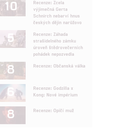
10
Recenze: Zcela
výjimečná Gerta
Schnirch nebarví hnus
českých dějin narůžovo
5
Recenze: Záhada
strašidelného zámku
úroveň štědrovečerních
pohádek nepozvedla
8
Recenze: Občanská válka
6
Recenze: Godzilla x
Kong: Nové impérium
8
Recenze: Opičí muž