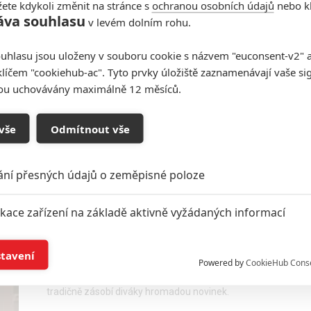
ete kdykoli změnit na stránce s
ochranou osobních údajů
nebo kl
áva souhlasu
v levém dolním rohu.
BRZRKR: Masakr s Keanu
uhlasu jsou uloženy v souboru cookie s názvem "euconsent-v2" a 
Reevesem inspirují Matrix či
klíčem "cookiehub-ac". Tyto prvky úložiště zaznamenávají vaše si
Fontána
sou uchovávány maximálně 12 měsíců.
0
Anarvin
| 25.07.2022 14:42
Keanu Reeves na Comic-Conu pohovořil o „svém“
vše
Odmítnout vše
komiksu, podle něhož se chystá krvavý film pro
Netflix.
ání přesných údajů o zeměpisné poloze
Co přinese Comic-Con 2022:
ikace zařízení na základě aktivně vyžádaných informací
Marvel, DC a ti druzí
í a/nebo přístup k informacím v zařízení
2
Anarvin
| 21.07.2022 17:13
stavení
Powered by
CookieHub Cons
Vybíráme to nejzajímavější z letošního programu
obří fanouškovské akce Comic-Con, která
a založená na omezených údajích a měření reklamy
tradičně zásobí diváky hromadou novinek.