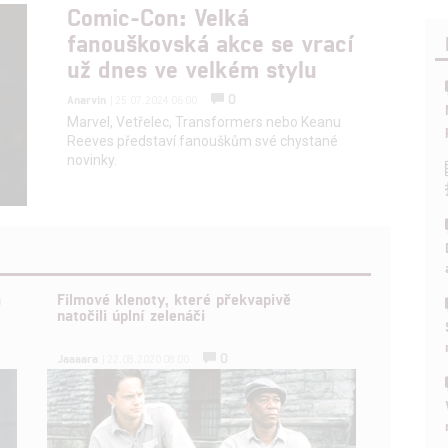
Comic-Con: Velká
fanouškovská akce se vrací
už dnes ve velkém stylu
0
Anarvin
| 25.07.2024 06:00
Marvel, Vetřelec, Transformers nebo Keanu
Reeves představí fanouškům své chystané
novinky.
a
Filmové klenoty, které překvapivě
natočili úplní zelenáči
0
Jaaaara
| 22.08.2020 08:00