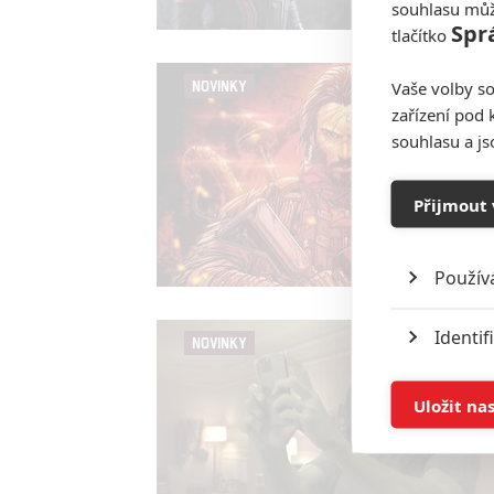
souhlasu můž
Spr
tlačítko
Vaše volby so
NOVINKY
zařízení pod 
souhlasu a j
Přijmout 
Použív
Identif
NOVINKY
Ukládán
Uložit na
Reklam