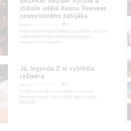
BRZRKR: Režisér Rychle a
zběsile udělá Keanu Reevese
nesmrtelného zabijáka
0
Rudmen
| 21.03.2025 16:29
Keanu ztvární nesmrtelného poloboha, co už po
staletí násilně běsní a hledá vykoupení z
nekonečného koloběhu.
Já, legenda 2 si vyhlédla
režiséra
0
Anarvin
| 27.07.2024 23:52
V přípravě je také Constantine 2 s Keanu
Reevesem, jenž stále chystá také rubačku
BRZRKR.