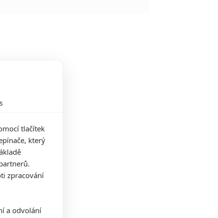
s
mocí tlačítek
pínače, který
základě
partnerů.
ti zpracování
ní a odvolání