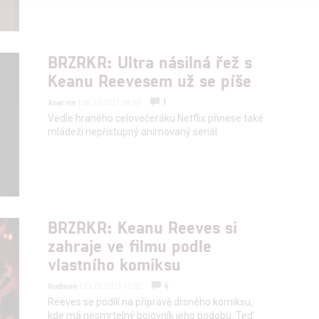
alizovaný obsah, měření obsahu, průzkum publika a vývoj
BRZRKR: Ultra násilná řež s
hlasu s účely a funkcemi zde uvedenými dáváte nám i našim pa
Keanu Reevesem už se píše
štění bezpečnosti, předcházení a zjišťování podvodů a odstraňov
1
Anarvin
a zobrazování reklamy a obsahu
| 05.10.2021 09:30
Vedle hraného celovečeráku Netflix přinese také
mládeži nepřístupný animovaný seriál.
BRZRKR: Keanu Reeves si
zahraje ve filmu podle
vlastního komiksu
4
Rudmen
| 23.03.2021 12:02
Reeves se podílí na přípravě drsného komiksu,
kde má nesmrtelný bojovník jeho podobu. Teď