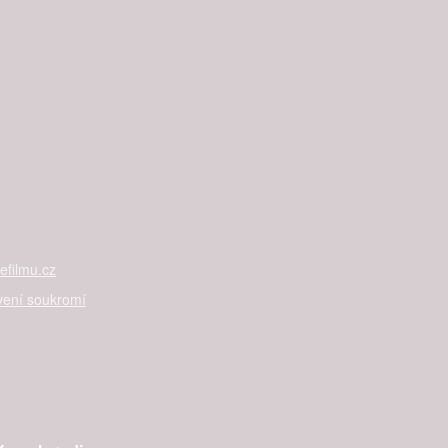
filmu.cz
vení soukromí