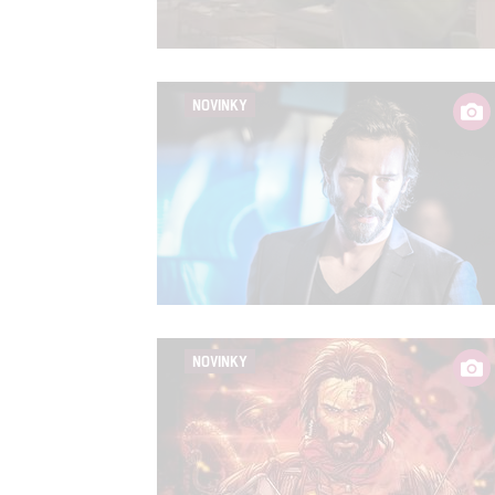
Person
služeb
NOVINKY
Udělením sou
možnost: Zaji
Poskytování 
NOVINKY