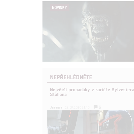
NOVINKY
NEPŘEHLÉDNĚTE
Největší propadáky v kariéře Sylvester
Stallona
6
Jaaaara
| 29.08.2020 21:40