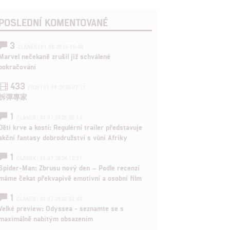
POSLEDNÍ KOMENTOVANÉ
3
ČLÁNEK | 01.08.2026 16:40
Marvel nečekaně zrušil již schválené
pokračování
433
FILM | 01.08.2026 07:11
拆彈專家
1
ČLÁNEK | 30.07.2026 20:14
Děti krve a kostí: Regulérní trailer představuje
akční fantasy dobrodružství s vůní Afriky
1
ČLÁNEK | 30.07.2026 12:31
Spider-Man: Zbrusu nový den – Podle recenzí
máme čekat překvapivě emotivní a osobní film
1
ČLÁNEK | 30.07.2026 03:42
Velké preview: Odyssea - seznamte se s
maximálně nabitým obsazením