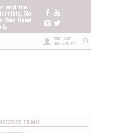
er and the
Horrible, No
ry Bad Road
rip
PŘIHLÁSIT
REGISTROVAT
RECENZE FILMŮ