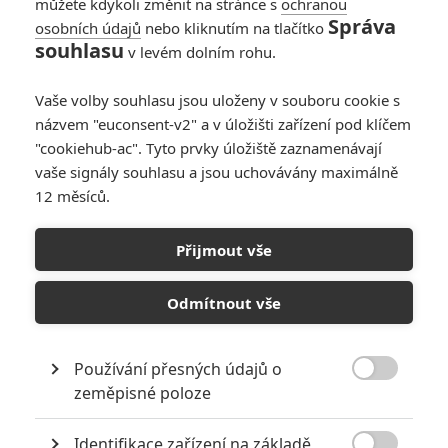
Články
můžete kdykoli změnit na stránce s
ochranou
Správa
osobních údajů
nebo kliknutím na tlačítko
souhlasu
v levém dolním rohu.
Outcome: Keanu
Vaše volby souhlasu jsou uloženy v souboru cookie s
Reeves v dubnu zjistí,
kdo ho vydírá
názvem "euconsent-v2" a v úložišti zařízení pod klíčem
nechutnou nahrávkou
"cookiehub-ac". Tyto prvky úložiště zaznamenávají
vaše signály souhlasu a jsou uchovávány maximálně
12 měsíců.
Matrix: Přípravy
pátého dílu jsou v
Přijmout vše
plném proudu
Odmítnout vše
Počet článků: 205
Číst další
Používání přesných údajů o

zeměpisné poloze
Identifikace zařízení na základě