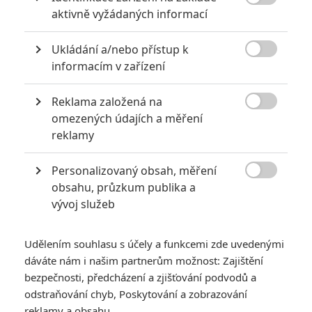
Obrázky

aktivně vyžádaných informací
Ukládání a/nebo přístup k

informacím v zařízení
Reklama založená na

omezených údajích a měření
reklamy
Personalizovaný obsah, měření
Počet obrázků: 19

Všechny obrázky
obsahu, průzkum publika a
vývoj služeb
Udělením souhlasu s účely a funkcemi zde uvedenými
Komentáře
dáváte nám i našim partnerům možnost: Zajištění
bezpečnosti, předcházení a zjišťování podvodů a
odstraňování chyb, Poskytování a zobrazování
reklamy a obsahu