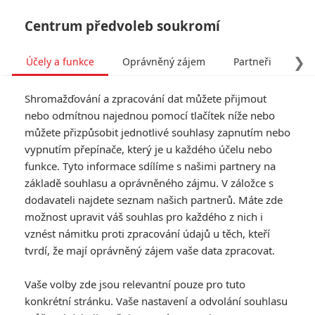
Centrum předvoleb soukromí
❯
Účely a funkce
Oprávněný zájem
Partneři
Pro
Tog
Shromažďování a zpracování dat můžete přijmout
navi
nebo odmítnou najednou pomocí tlačítek níže nebo
můžete přizpůsobit jednotlivé souhlasy zapnutím nebo
vypnutím přepínače, který je u každého účelu nebo
funkce. Tyto informace sdílíme s našimi partnery na
Keanu
základě souhlasu a oprávněného zájmu. V záložce s
Reeves
dodavateli najdete seznam našich partnerů. Máte zde
možnost upravit váš souhlas pro každého z nich i
Datum narození:
02.09.1964
vznést námitku proti zpracování údajů u těch, kteří
Místo narození:
Bejrút, Libanon
tvrdí, že mají oprávněný zájem vaše data zpracovat.
TAGY
Keanu Reeves
Vaše volby zde jsou relevantní pouze pro tuto
konkrétní stránku. Vaše nastavení a odvolání souhlasu