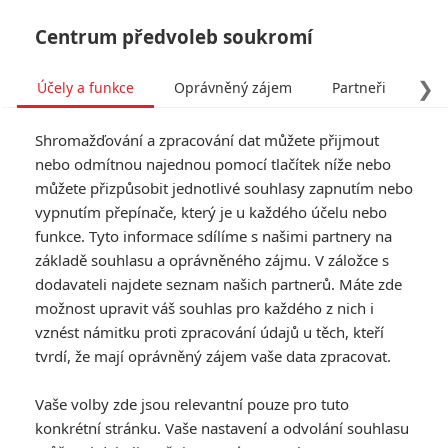
Centrum předvoleb soukromí
❯
Účely a funkce
Oprávněný zájem
Partneři
Pro
Tog
Shromažďování a zpracování dat můžete přijmout
navi
nebo odmítnou najednou pomocí tlačítek níže nebo
můžete přizpůsobit jednotlivé souhlasy zapnutím nebo
vypnutím přepínače, který je u každého účelu nebo
funkce. Tyto informace sdílíme s našimi partnery na
základě souhlasu a oprávněného zájmu. V záložce s
dodavateli najdete seznam našich partnerů. Máte zde
možnost upravit váš souhlas pro každého z nich i
vznést námitku proti zpracování údajů u těch, kteří
tvrdí, že mají oprávněný zájem vaše data zpracovat.
Vaše volby zde jsou relevantní pouze pro tuto
konkrétní stránku. Vaše nastavení a odvolání souhlasu