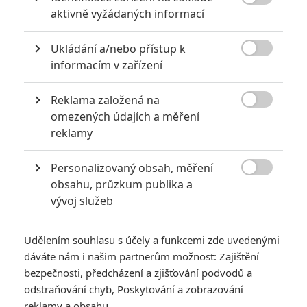

aktivně vyžádaných informací
Ukládání a/nebo přístup k

informacím v zařízení
A24
Reklama založená na
Zobrazit dalších 9 obrázků

omezených údajích a měření
reklamy
Divoký výstřel se nevyplatil, diváci dál chodí do kin raději
na jistotu. Třeba na Ježka Sonica 2.
Personalizovaný obsah, měření

obsahu, průzkum publika a
Rodinné animáky v kinech vesměs fungují. Na největší
vývoj služeb
světový trh ve Spojených státech dorazili
Zlouni
a s
24
miliony
se stali nejúspěšnějším filmem víkendu. Mezinárodně
Udělením souhlasu s účely a funkcemi zde uvedenými
už je utrženo 63 milionů a celkem to dělá 87 mega
dáváte nám i našim partnerům možnost: Zajištění
celosvětově. To je pro nenápadný animák super výsledek a
bezpečnosti, předcházení a zjišťování podvodů a
vzhledem k tomu, jak si dlouhodobě vedlo například
Zpívej 2,
odstraňování chyb, Poskytování a zobrazování
můžeme od filmu očekávat, že si přijde na slušné peníze.
reklamy a obsahu