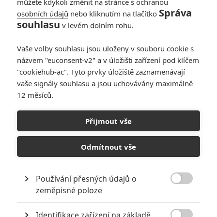
můžete kdykoli změnit na stránce s
ochranou
Správa
osobních údajů
nebo kliknutím na tlačítko
souhlasu
v levém dolním rohu.
Vaše volby souhlasu jsou uloženy v souboru cookie s
názvem "euconsent-v2" a v úložišti zařízení pod klíčem
"cookiehub-ac". Tyto prvky úložiště zaznamenávají
vaše signály souhlasu a jsou uchovávány maximálně
12 měsíců.
Box Office: Krvavý Seveřan
diváky do kin nepřilákal
Přijmout vše
Napsal:
Petr Slavík - (Anarvin)
, 24.04.2022 20:59
Odmítnout vše
Používání přesných údajů o

zeměpisné poloze
Identifikace zařízení na základě