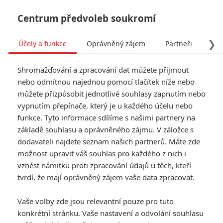
Centrum předvoleb soukromí
❯
Účely a funkce
Oprávněný zájem
Partneři
Pro
Tog
Shromažďování a zpracování dat můžete přijmout
navi
nebo odmítnou najednou pomocí tlačítek níže nebo
můžete přizpůsobit jednotlivé souhlasy zapnutím nebo
Tag: The Unbearable Weight
vypnutím přepínače, který je u každého účelu nebo
funkce. Tyto informace sdílíme s našimi partnery na
of Massive Talent
základě souhlasu a oprávněného zájmu. V záložce s
dodavateli najdete seznam našich partnerů. Máte zde
ČLÁNKY
FILMY
OSOBY
VIDEA
(0)
(0)
(0)
možnost upravit váš souhlas pro každého z nich i
vznést námitku proti zpracování údajů u těch, kteří
Box Office: Doctor
tvrdí, že mají oprávněný zájem vaše data zpracovat.
Strange 2 je druhý
největší hit od
Vaše volby zde jsou relevantní pouze pro tuto
začátku pandemie
konkrétní stránku. Vaše nastavení a odvolání souhlasu