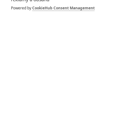
Powered by
CookieHub Consent Management
The Unbearable
Weight of Massive
Talent: Trailer filmu,
kde Cage hraje sám
sebe
0
Anarvin
| 16.12.2021 09:30
Nicolas Cage hraje
sám sebe v
lahůdkově vyhlížející
šílenosti
0
Anarvin
| 01.07.2021 18:47
The Unbearable
Weight of Massive
Talent: Nicolas Cage