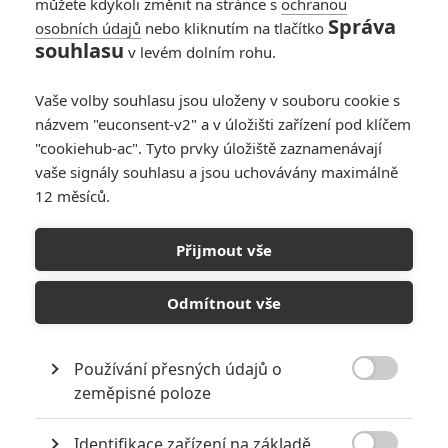
můžete kdykoli změnit na stránce s
ochranou
0
Anarvin
| 08.05.2022 23:10
Správa
osobních údajů
nebo kliknutím na tlačítko
souhlasu
v levém dolním rohu.
Box Office: Kina
čekají na Doctora
Vaše volby souhlasu jsou uloženy v souboru cookie s
Strange, Liam
názvem "euconsent-v2" a v úložišti zařízení pod klíčem
Neeson propadl
"cookiehub-ac". Tyto prvky úložiště zaznamenávají
vaše signály souhlasu a jsou uchovávány maximálně
2
Anarvin
| 01.05.2022 22:31
12 měsíců.
Box Office: Krvavý
Přijmout vše
Seveřan diváky do
kin nepřilákal
Odmítnout vše
3
Anarvin
| 24.04.2022 20:59
Používání přesných údajů o

zeměpisné poloze
NEPŘEHLÉDNĚTE
Identifikace zařízení na základě