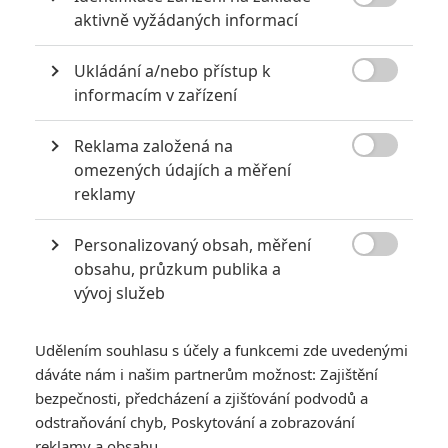

aktivně vyžádaných informací
Za málo peněz hodně muziky aneb levné filmy, které
extrémně vydělaly
Ukládání a/nebo přístup k
1

Jaaaara
informacím v zařízení
| 09.08.2020 06:00
Máte-li být v Hollywoodu úspěšní,
potřebujete, aby tržby výrazně
Reklama založená na
převyšovaly náklady. Těmhle snímkům se

omezených údajích a měření
to povedlo na jedničku.
reklamy
Personalizovaný obsah, měření
Filmové klenoty, které překvapivě natočili úplní zelenáči

obsahu, průzkum publika a
0
Jaaaara
| 22.08.2020 08:00
vývoj služeb
Zkušenosti a praxe? Ale kdeže... někdy
stačí mít dostatek talentu a využít
nabízené příležitosti.
Udělením souhlasu s účely a funkcemi zde uvedenými
dáváte nám i našim partnerům možnost: Zajištění
bezpečnosti, předcházení a zjišťování podvodů a
odstraňování chyb, Poskytování a zobrazování
reklamy a obsahu