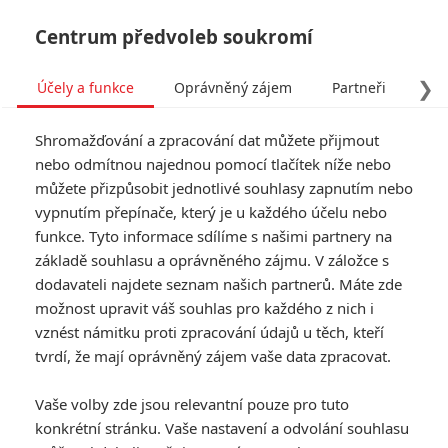
Centrum předvoleb soukromí
❯
Účely a funkce
Oprávněný zájem
Partneři
Pro
Tog
Shromažďování a zpracování dat můžete přijmout
navi
nebo odmítnou najednou pomocí tlačítek níže nebo
můžete přizpůsobit jednotlivé souhlasy zapnutím nebo
Tag: Fantastická zvířata:
vypnutím přepínače, který je u každého účelu nebo
funkce. Tyto informace sdílíme s našimi partnery na
Brumbálova tajemství
základě souhlasu a oprávněného zájmu. V záložce s
dodavateli najdete seznam našich partnerů. Máte zde
ČLÁNKY
FILMY
OSOBY
VIDEA
(0)
(0)
(1)
možnost upravit váš souhlas pro každého z nich i
vznést námitku proti zpracování údajů u těch, kteří
Box Office: Top Gun:
tvrdí, že mají oprávněný zájem vaše data zpracovat.
Maverick v
pokladnách ukázal
Vaše volby zde jsou relevantní pouze pro tuto
sílu Toma Cruise
konkrétní stránku. Vaše nastavení a odvolání souhlasu