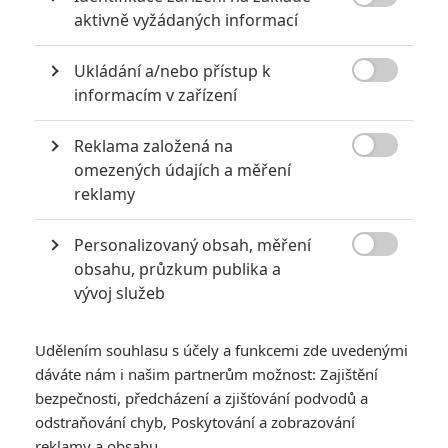

aktivně vyžádaných informací
Jared Leto byl několika ženami obviněn ze zneužívání
0
Anarvin
Ukládání a/nebo přístup k
| 30.07.2026 06:30

informacím v zařízení
Známý herec a zpěvák je v podezření už
roky. Řada jeho obětí byla nezletilá. Leto
obvinění popírá.
Reklama založená na

omezených údajích a měření
reklamy
8 hereckých dvojic, které se při natáčení nemohly vystát
Personalizovaný obsah, měření
2
Jaaaara
| 23.07.2020 21:30

obsahu, průzkum publika a
Když to nejde, tak to nejde... aneb kdo se s
vývoj služeb
kým při natáčení nemusel?
Udělením souhlasu s účely a funkcemi zde uvedenými
dáváte nám i našim partnerům možnost: Zajištění
bezpečnosti, předcházení a zjišťování podvodů a
odstraňování chyb, Poskytování a zobrazování
reklamy a obsahu