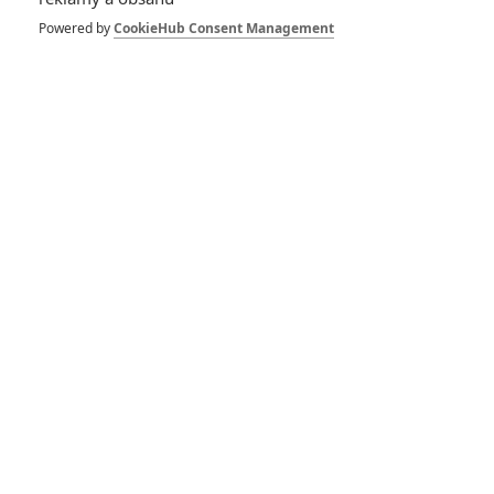
Box Office: Kina
Powered by
CookieHub Consent Management
čekají na Doctora
Strange, Liam
Neeson propadl
2
Anarvin
| 01.05.2022 22:31
Box Office: Krvavý
Seveřan diváky do
kin nepřilákal
3
Anarvin
| 24.04.2022 20:59
Čarodějný svět
Harryho Pottera
bude pokračovat i
bez Fantastických