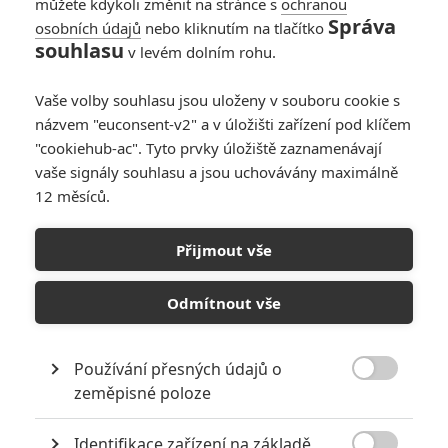
můžete kdykoli změnit na stránce s
ochranou
0
Anarvin
| 29.05.2022 23:55
Správa
osobních údajů
nebo kliknutím na tlačítko
souhlasu
v levém dolním rohu.
Box Office: Žádná z
novinek si na
Vaše volby souhlasu jsou uloženy v souboru cookie s
Doctora Strange
názvem "euconsent-v2" a v úložišti zařízení pod klíčem
nepřišla
"cookiehub-ac". Tyto prvky úložiště zaznamenávají
vaše signály souhlasu a jsou uchovávány maximálně
0
Anarvin
| 22.05.2022 21:42
12 měsíců.
Box Office: Doctor
Přijmout vše
Strange 2 je druhý
největší hit od
Odmítnout vše
začátku pandemie
0
Anarvin
| 08.05.2022 23:10
Používání přesných údajů o

zeměpisné poloze
NEPŘEHLÉDNĚTE
Identifikace zařízení na základě