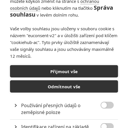
můžete kdykoli změnit na stránce s
ochranou
Správa
osobních údajů
nebo kliknutím na tlačítko
Batman 2: Ve filmu
souhlasu
v levém dolním rohu.
vystoupí padouch
Dvojí tvář
Vaše volby souhlasu jsou uloženy v souboru cookie s
0
Anarvin
| 12.01.2026 17:46
názvem "euconsent-v2" a v úložišti zařízení pod klíčem
"cookiehub-ac". Tyto prvky úložiště zaznamenávají
vaše signály souhlasu a jsou uchovávány maximálně
12 měsíců.
Batman: Záporáky se
stanou
Přijmout vše
superhrdinové od
Marvelu
Odmítnout vše
0
Anarvin
| 07.01.2026 16:36
Používání přesných údajů o

zeměpisné poloze
NEPŘEHLÉDNĚTE
Identifikace zařízení na základě
Za málo peněz hodně muziky aneb levné filmy, které