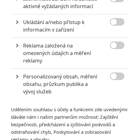

aktivně vyžádaných informací
extrémně vydělaly
1
Jaaaara
| 09.08.2020 06:00
Ukládání a/nebo přístup k
Máte-li být v Hollywoodu úspěšní,

informacím v zařízení
potřebujete, aby tržby výrazně
převyšovaly náklady. Těmhle snímkům se
to povedlo na jedničku.
Reklama založená na

omezených údajích a měření
reklamy
Mlátička s copánkem aneb nejlepší filmy Stevena Seagala
2
Jaaaara
| 13.07.2020 18:07
Personalizovaný obsah, měření

Kdysi hvězda akčních filmů, dnes král
obsahu, průzkum publika a
céčkových slátanin, protagonista bizarní
vývoj služeb
policejní reality show nebo zvláštní
velvyslanec Ruska.
Udělením souhlasu s účely a funkcemi zde uvedenými
dáváte nám i našim partnerům možnost: Zajištění
bezpečnosti, předcházení a zjišťování podvodů a
odstraňování chyb, Poskytování a zobrazování
reklamy a obsahu