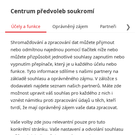
Centrum předvoleb soukromí
❯
Účely a funkce
Oprávněný zájem
Partneři
Pro
Tog
Shromažďování a zpracování dat můžete přijmout
navi
nebo odmítnou najednou pomocí tlačítek níže nebo
můžete přizpůsobit jednotlivé souhlasy zapnutím nebo
Tag: The Batman
vypnutím přepínače, který je u každého účelu nebo
funkce. Tyto informace sdílíme s našimi partnery na
základě souhlasu a oprávněného zájmu. V záložce s
ČLÁNKY
FILMY
OSOBY
VIDEA
(1)
(0)
(3)
dodavateli najdete seznam našich partnerů. Máte zde
možnost upravit váš souhlas pro každého z nich i
Batman 2 si do
vznést námitku proti zpracování údajů u těch, kteří
klíčové role vyhlédl
tvrdí, že mají oprávněný zájem vaše data zpracovat.
Daniela Craiga
0
Anarvin
| 04.03.2026 23:02
Vaše volby zde jsou relevantní pouze pro tuto
konkrétní stránku. Vaše nastavení a odvolání souhlasu