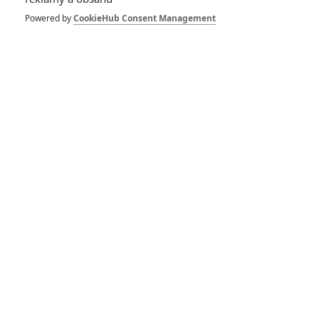
Batmanův parťák
Robin a padouch
Powered by
CookieHub Consent Management
Clayface oznámili
své premiéry
1
Anarvin
| 15.12.2024 19:33
The Batman:
Pokračování se o rok
odkládá
0
Anarvin
| 14.03.2024 18:25
Batmanovský
padouch Clayface
míří na plátna, může
vystupovat ve více
filmech