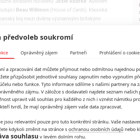
ážně divadelní režisérky
Josie Rourke
. Autorem
butující
Beau Willimon
(
House of Cards
). Klasické
ocenský boj mezi dvěma významnými britskými
ou Alžbětou I. a její skotskou rivalkou Marií
 předvoleb soukromí
ě obyčejného projektu takový povyk?
Robbie
(
Vlk z Wall Street
,
Sebevražedný oddíl
) a
nkce
Oprávněný zájem
Partneři
Prohlášení o cookie
áskou Vincent
,
Lady Bird
), tedy dvě mladé super-
losti na Oscara nominovány a zatím v žádné úloze
í a zpracování dat můžete přijmout nebo odmítnou najednou po
ouisy
z roku 1991 bychom se tak mohli dočkat
žete přizpůsobit jednotlivé souhlasy zapnutím nebo vypnutím pře
enský herecký výkon navrženy dvě kandidátky za stejný
účelu nebo funkce. Tyto informace sdílíme s našimi partnery na 
rávněného zájmu. V záložce s dodavateli najdete seznam našich 
ost upravit váš souhlas pro každého z nich i vznést námitku pro
 kteří tvrdí, že mají oprávněný zájem vaše data zpracovat.
Zuřící býk
,
Mafiáni
,
Letec
,
Vlk z Wall Street
) byl už na
e jsou relevantní pouze pro tuto konkrétní stránku. Vaše nastave
ete kdykoli změnit na stránce s
ochranou osobních údajů
nebo kl
zil), že se s ním zkrátka pokaždé musí počítat. A co
áva souhlasu
v levém dolním rohu.
tu
The Irishman
podařilo zlákat staré známé
Roberta