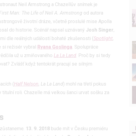
stronaut Neil Armstrong a Chazellův snímek je
First Man: The Life of Neil A. Armstrong
od autora
strongově životní dráze, včetně proslulé mise Apolla
apsal do historie. Scénář napsal uznávaný
Josh Singer
,
mi dle reálných událostí bohaté zkušenosti (
Spotlight
,
e si režisér vybral
Ryana Goslinga
. Spolupráce
ědčila už u zmiňovaného
La La Land
. Proč by si tedy
at? Zvlášť když tentokrát pracují se silným
acích (
Half Nelson
, La La Land
) mohl na třetí pokus
itulní roli. Chazelle má velkou šanci urvat sošku za
s
ě zůstaneme.
13. 9. 2018
bude mít v Česku premiéru