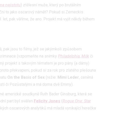
na nejistotu
) ztělesní muže, který po brutálním
 Zní to jako oscarový námět? Pokud si Zemeckis
hlasu s účely a funkcemi zde uvedenými dáváte nám i našim pa
let, pak věříme, že ano. Projekt má vyjít někdy během
štění bezpečnosti, předcházení a zjišťování podvodů a odstraňov
a zobrazování reklamy a obsahu
, pak jsou to filmy, jež se jakýmkoli způsobem
iskriminace (vzpomeňte na snímky
Philadelphia
,
Milk
či
aný projekt s takovým tématem je pro pány (a dámy)
proto překvapeni, pokud si za rok pro zlatého plešouna
matu
On the Basis of Sex
(režie:
Mimi Leder
, ceněná
ovostí či Pozůstalými a má doma dvě Emmy).
čné americké soudkyně Ruth Bader Ginsburg, která se
ední part byl svěřen
Felicity Jones
(
Rogue One: Star
ských oscarových analytiků má mladá vynikající herečka