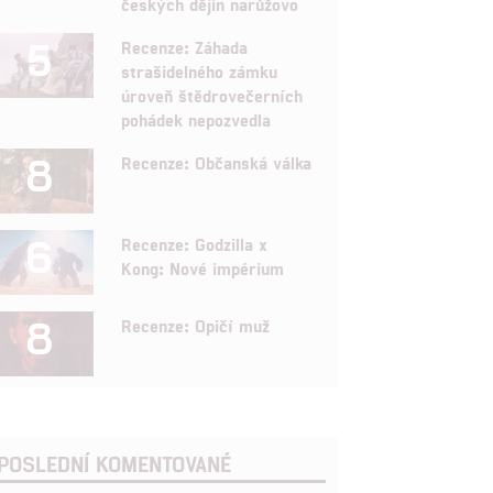
českých dějin narůžovo
5
Recenze: Záhada
strašidelného zámku
úroveň štědrovečerních
pohádek nepozvedla
8
Recenze: Občanská válka
6
Recenze: Godzilla x
Kong: Nové impérium
8
Recenze: Opičí muž
POSLEDNÍ KOMENTOVANÉ