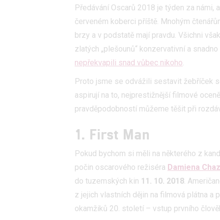
Předávání Oscarů 2018 je týden za námi, a
červeném koberci příště. Mnohým čtenářům 
brzy a v podstatě mají pravdu. Všichni vša
zlatých „plešounů“ konzervativní a snadno 
nepřekvapili snad vůbec nikoho
.
Proto jsme se odvážili sestavit žebříček s
aspirují na to, nejprestižnější filmové oce
pravděpodobností můžeme těšit při rozdá
1. First Man
Pokud bychom si měli na některého z kandid
počin oscarového režiséra
Damiena Chaz
do tuzemských kin
11. 10. 2018
. Američan
z jejich vlastních dějin na filmová plátna 
okamžiků 20. století – vstup prvního člov