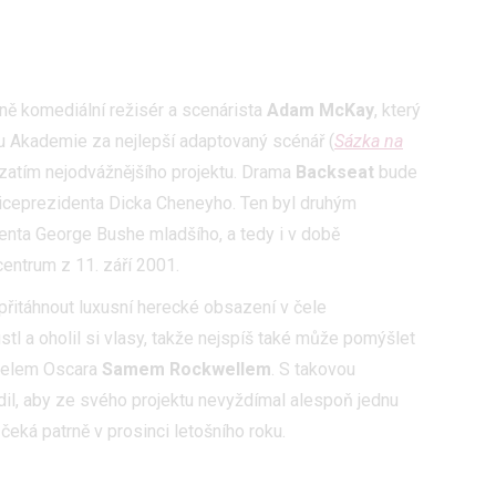
ně komediální režisér a scenárista
Adam McKay
, který
u Akademie za nejlepší adaptovaný scénář (
Sázka na
 zatím nejodvážnějšího projektu. Drama
Backseat
bude
ceprezidenta Dicka Cheneyho. Ten byl druhým
nta George Bushe mladšího, a tedy i v době
entrum z 11. září 2001.
řitáhnout luxusní herecké obsazení v čele
ustl a oholil si vlasy, takže nejspíš také může pomýšlet
telem Oscara
Samem Rockwellem
. S takovou
il, aby ze svého projektu nevyždímal alespoň jednu
čeká patrně v prosinci letošního roku.