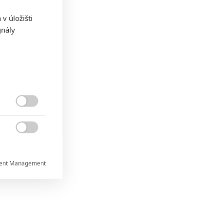
v úložišti
gnály


ent Management


