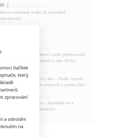
3
ČLÁNEK | 01.08.2026 16:40
Marvel nečekaně zrušil již schválené
pokračování
433
FILM | 01.08.2026 07:11
拆彈專家
1
ČLÁNEK | 30.07.2026 20:14
s
Děti krve a kostí: Regulérní trailer představuje
akční fantasy dobrodružství s vůní Afriky
mocí tlačítek
1
ČLÁNEK | 30.07.2026 12:31
pínače, který
Spider-Man: Zbrusu nový den – Podle recenzí
základě
máme čekat překvapivě emotivní a osobní film
partnerů.
1
ti zpracování
ČLÁNEK | 30.07.2026 03:42
Velké preview: Odyssea - seznamte se s
maximálně nabitým obsazením
ní a odvolání
iknutím na