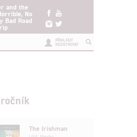
er and the
Horrible, No
ry Bad Road
rip
PŘIHLÁSIT
REGISTROVAT
ročník
The Irishman
USA, Mexiko