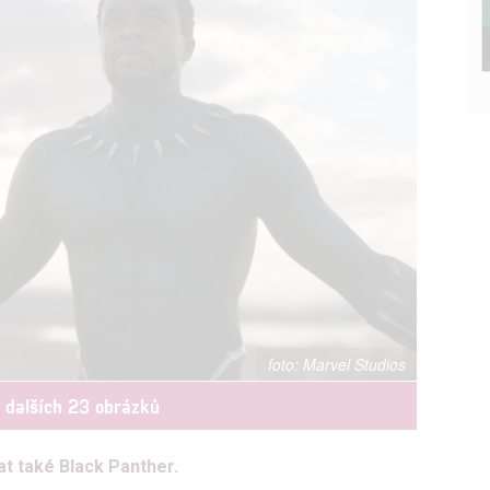
Marvel Studios
t dalších 23 obrázků
at také Black Panther.