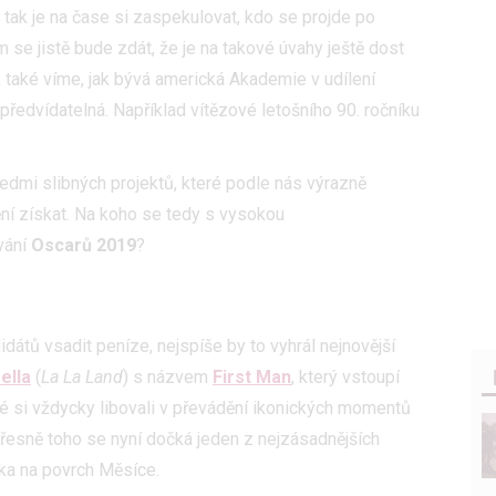
 tak je na čase si zaspekulovat, kdo se projde po
se jistě bude zdát, že je na takové úvahy ještě dost
k také víme, jak bývá americká Akademie v udílení
předvídatelná. Například vítězové letošního 90. ročníku
edmi slibných projektů, které podle nás výrazně
nění získat. Na koho se tedy s vysokou
vání
Oscarů 2019
?
átů vsadit peníze, nejspíše by to vyhrál nejnovější
ella
(
La La Land
) s názvem
First Man
, který vstoupí
é si vždycky libovali v převádění ikonických momentů
a přesně toho se nyní dočká jeden z nejzásadnějších
ěka na povrch Měsíce.