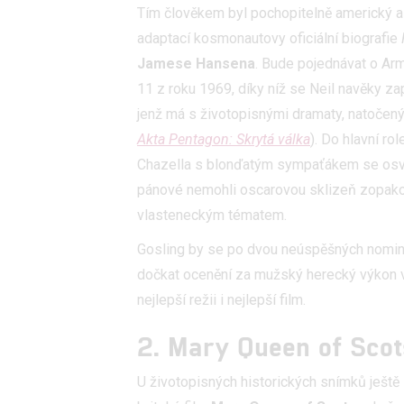
Tím člověkem byl pochopitelně americký a
adaptací kosmonautovy oficiální biografie
Jamese Hansena
. Bude pojednávat o Arm
11 z roku 1969, díky níž se Neil navěky z
jenž má s životopisnými dramaty, natočený
Akta Pentagon: Skrytá válka
). Do hlavní rol
Chazella s blonďatým sympaťákem se osv
pánové nemohli oscarovou sklizeň zopakov
vlasteneckým tématem.
Gosling by se po dvou neúspěšných nomin
dočkat ocenění za mužský herecký výkon v t
nejlepší režii i nejlepší film.
2. Mary Queen of Scot
U životopisných historických snímků ješt