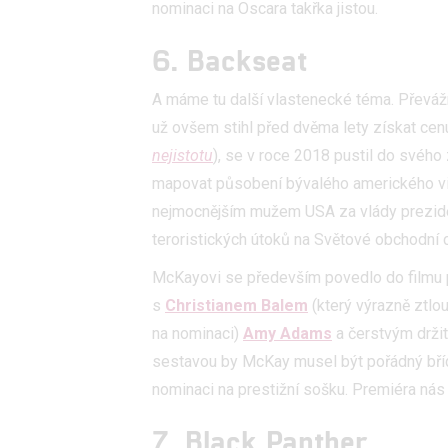
nominaci na Oscara takřka jistou.
6. Backseat
A máme tu další vlastenecké téma. Převáž
už ovšem stihl před dvěma lety získat cen
nejistotu
), se v roce 2018 pustil do svého
mapovat působení bývalého amerického vi
nejmocnějším mužem USA za vlády prezide
teroristických útoků na Světové obchodní c
McKayovi se především povedlo do filmu p
s
Christianem Balem
(který výrazně ztlo
na nominaci)
Amy Adams
a čerstvým drži
sestavou by McKay musel být pořádný bříd
nominaci na prestižní sošku. Premiéra nás 
7. Black Panther