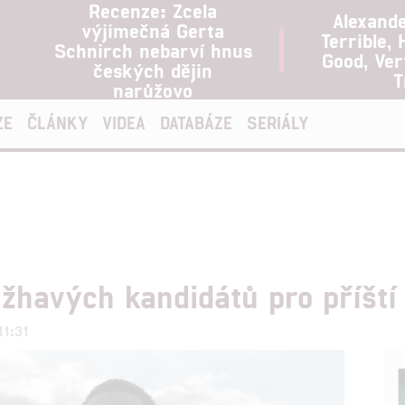
Recenze: Zcela
Alexand
výjimečná Gerta
Terrible, 
Schnirch nebarví hnus
Good, Ve
českých dějin
T
narůžovo
ZE
ČLÁNKY
VIDEA
DATABÁZE
SERIÁLY
havých kandidátů pro příští 
11:31