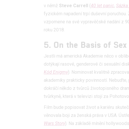
služeb
v němž
Steve Carrell
(
40 let panic
,
Sázka 
fyzickém napadení trpí duševní poruchou.
Udělením sou
vzpomene na své vypravěčské nadání z 90. 
možnost: Zaji
roku 2018.
Poskytování 
5. On the Basis of Sex
Jestli má americká Akademie něco v oblibě
dotýkají rasové, genderové či sexuální d
Kód Enigmy
). Nominovat kvalitně zpracov
akademiky prakticky povinností. Nebuďte, 
dokráčí někdo z tvůrců životopisného dra
tvůrkyně, která v televizi stojí za Pohot
Film bude popisovat život a kariéru skute
věnovala boji za ženská práva v USA. Ústř
Wars Story
). Na základě mínění hollywood