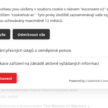
y Keitela
. Film bude vyprávět příběh nájemného vraha
uhlasu jsou uloženy v souboru cookie s názvem "euconsent-v2" a 
 údajně zabil přes 25 lidí, včetně amerického
klíčem "cookiehub-ac". Tyto prvky úložiště zaznamenávají vaše si
mě naposledy se nám před kamerou sejdou v jediném
sou uchovávány maximálně 12 měsíců.
ských snímků, což samo o sobě zavání nějakým tím
vše
Odmítnout vše
tok na stupně vítězů je skutečnost, že zatím není
eště letos nebo bude uvedený až na počátku roku 2019
ání přesných údajů o zeměpisné poloze
mž pádem by se musel počkat na Oscary 2020.
ikace zařízení na základě aktivně vyžádaných informací
wen
í a/nebo přístup k informacím v zařízení
ř
Robert Zemeckis
potěžkal svého prvního Oscara za
stavení
Powered by
CookieHub Cons
Forresta Gumpa
. Od té doby Akademie na Roberta
a založená na omezených údajích a měření reklamy
, že respektovaný tvůrce možná konečně našel
kům zalíbit.
alizovaný obsah, měření obsahu, průzkum publika a vývoj
jen pracovně pojmenovaném
The Women of Marwen
, a