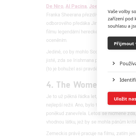
De Niro
,
Al Pacina
,
Joe Pesciho
a
Harve
Vaše volby so
Franka Sheerana přezdívaného „Irčan“, jenž
zařízení pod 
odborového předáka Jimmyho Hoffy. Zřej
souhlasu a j
filmu legendární herecké hvězdy gangster
oceněním.
Přijmout 
Jediné, co by mohlo Scorsesemu překazit ú
jisté, zda se Irishmana podaří dokončit j
Použív
(to je bohužel asi pravděpodobnější), čí
Identif
4. The Women of Mar
Ukládán
Je to už pěkná řádka let, co si slavný filma
Uložit na
nejlepší režii. Ano, bylo to v roce 1995 za
Reklam
poněkud zanevřela. Letos se nicméně zdá
vhodnou látku, jež by se mohla pánům kriti
Person
Zemeckis právě pracuje na filmu, zatím 