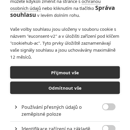
můžete kdykoli změnit na stránce s
ochranou
Správa
osobních údajů
nebo kliknutím na tlačítko
souhlasu
v levém dolním rohu.
Články
Vaše volby souhlasu jsou uloženy v souboru cookie s
názvem "euconsent-v2" a v úložišti zařízení pod klíčem
"cookiehub-ac". Tyto prvky úložiště zaznamenávají
vaše signály souhlasu a jsou uchovávány maximálně
Piráti z Karibiku 6:
Producent Jerry
12 měsíců.
Bruckheimer potvrdil
další směřování ságy
Přijmout vše
Odmítnout vše
Piráti z Karibiku 6:
Připravte se na
příběh syna Jacka
Sparrowa
Používání přesných údajů o

zeměpisné poloze
Počet článků: 146
Číst další
Identifikace zařízení na základě