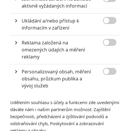

aktivně vyžádaných informací
Ukládání a/nebo přístup k

informacím v zařízení
Obrázky
Reklama založená na

omezených údajích a měření
reklamy
Personalizovaný obsah, měření

obsahu, průzkum publika a
vývoj služeb
Počet obrázků: 10
Udělením souhlasu s účely a funkcemi zde uvedenými
Všechny obrázky
dáváte nám i našim partnerům možnost: Zajištění
bezpečnosti, předcházení a zjišťování podvodů a
odstraňování chyb, Poskytování a zobrazování
reklamy a obsahu