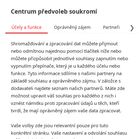
Centrum předvoleb soukromí
❯
Účely a funkce
Oprávněný zájem
Partneři
Pro
Tog
Shromažďování a zpracování dat můžete přijmout
navi
nebo odmítnou najednou pomocí tlačítek níže nebo
můžete přizpůsobit jednotlivé souhlasy zapnutím nebo
vypnutím přepínače, který je u každého účelu nebo
funkce. Tyto informace sdílíme s našimi partnery na
Margot
základě souhlasu a oprávněného zájmu. V záložce s
Robbie
dodavateli najdete seznam našich partnerů. Máte zde
možnost upravit váš souhlas pro každého z nich i
Datum narození:
02.07.1990
vznést námitku proti zpracování údajů u těch, kteří
Místo narození:
Gold Coast,
tvrdí, že mají oprávněný zájem vaše data zpracovat.
Queensland, Austrálie
Vaše volby zde jsou relevantní pouze pro tuto
TAGY
Margot Robbie
konkrétní stránku. Vaše nastavení a odvolání souhlasu