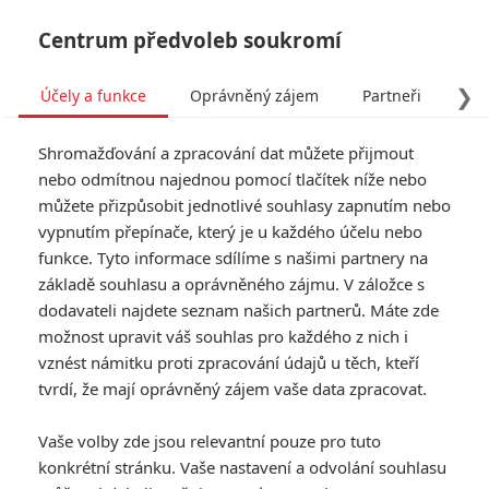
Centrum předvoleb soukromí
❯
Účely a funkce
Oprávněný zájem
Partneři
Pro
Tog
Shromažďování a zpracování dat můžete přijmout
navi
nebo odmítnou najednou pomocí tlačítek níže nebo
můžete přizpůsobit jednotlivé souhlasy zapnutím nebo
vypnutím přepínače, který je u každého účelu nebo
funkce. Tyto informace sdílíme s našimi partnery na
Christopher
základě souhlasu a oprávněného zájmu. V záložce s
Nolan
dodavateli najdete seznam našich partnerů. Máte zde
možnost upravit váš souhlas pro každého z nich i
Datum narození:
30.07.1970
vznést námitku proti zpracování údajů u těch, kteří
Místo narození:
Londýn, Anglie,
tvrdí, že mají oprávněný zájem vaše data zpracovat.
Velká Británie
Vaše volby zde jsou relevantní pouze pro tuto
TAGY
Christopher Nolan
konkrétní stránku. Vaše nastavení a odvolání souhlasu