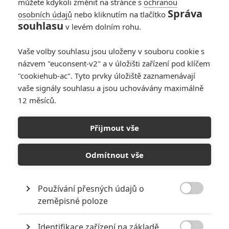
můžete kdykoli změnit na stránce s
ochranou
Správa
osobních údajů
nebo kliknutím na tlačítko
souhlasu
v levém dolním rohu.
Články
Vaše volby souhlasu jsou uloženy v souboru cookie s
názvem "euconsent-v2" a v úložišti zařízení pod klíčem
"cookiehub-ac". Tyto prvky úložiště zaznamenávají
vaše signály souhlasu a jsou uchovávány maximálně
Velké preview:
12 měsíců.
Odyssea - extrémně
drahá, ambiciózní,
náročná a velkolepá
Přijmout vše
Odmítnout vše
Odyssea: Česko je
jednou ze 7 zemí
světa, kde se film
Používání přesných údajů o
promítá v ultimátní

zeměpisné poloze
režisérské podobě
Identifikace zařízení na základě