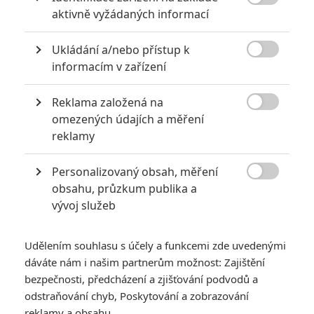
Počet článků: 251

aktivně vyžádaných informací
Číst další
Ukládání a/nebo přístup k

informacím v zařízení
Obrázky
Reklama založená na

omezených údajích a měření
reklamy
Personalizovaný obsah, měření

obsahu, průzkum publika a
Počet obrázků: 2
vývoj služeb
Všechny obrázky
Udělením souhlasu s účely a funkcemi zde uvedenými
dáváte nám i našim partnerům možnost: Zajištění
bezpečnosti, předcházení a zjišťování podvodů a
Komentáře
odstraňování chyb, Poskytování a zobrazování
reklamy a obsahu