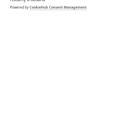
The Wrecker: Tyrese
Gibson či Danny
Powered by
CookieHub Consent Management
Trejo v akční
kriminálce
0
Anarvin
| 15.04.2023 16:23
Paradox Effect: Olga
Kurylenko okrádá
zloděje, aby
zachránila svou
dceru
0
Anarvin
| 26.12.2022 11:53
Hellfire: Dolph
Lundgren a Scott
Lang v nové akci
1
Anarvin
| 29.09.2022 09:00