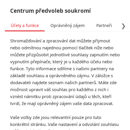
Centrum předvoleb soukromí
❯
Účely a funkce
Oprávněný zájem
Partneři
Pro
Tog
Shromažďování a zpracování dat můžete přijmout
navi
nebo odmítnou najednou pomocí tlačítek níže nebo
můžete přizpůsobit jednotlivé souhlasy zapnutím nebo
Tag: Oscar
vypnutím přepínače, který je u každého účelu nebo
funkce. Tyto informace sdílíme s našimi partnery na
základě souhlasu a oprávněného zájmu. V záložce s
ČLÁNKY
FILMY
OSOBY
VIDEA
(2)
(0)
(4)
dodavateli najdete seznam našich partnerů. Máte zde
možnost upravit váš souhlas pro každého z nich i
Ridley Scott dostane
vznést námitku proti zpracování údajů u těch, kteří
Oscara
tvrdí, že mají oprávněný zájem vaše data zpracovat.
0
Anarvin
| 12.06.2026 21:12
Vaše volby zde jsou relevantní pouze pro tuto
konkrétní stránku. Vaše nastavení a odvolání souhlasu