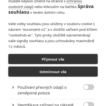
můžete kdykoli změnit na stránce s
ochranou
Správa
osobních údajů
nebo kliknutím na tlačítko
Oscar 2026:
souhlasu
v levém dolním rohu.
Výsledky
0
Anarvin
| 16.03.2026 00:19
Vaše volby souhlasu jsou uloženy v souboru cookie s
názvem "euconsent-v2" a v úložišti zařízení pod klíčem
"cookiehub-ac". Tyto prvky úložiště zaznamenávají
vaše signály souhlasu a jsou uchovávány maximálně
12 měsíců.
Kampaň, špína a
načasování: Jak se
Přijmout vše
ve skutečnosti
vyhrává Oscar
Odmítnout vše
0
Anarvin
| 15.03.2026 23:19
Používání přesných údajů o

zeměpisné poloze
NEPŘEHLÉDNĚTE
Identifikace zařízení na základě
Nejlepší lekce filmové střelby aneb hollywoodské střelnice v