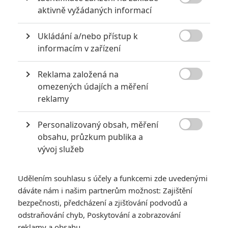

aktivně vyžádaných informací
akci
0
Jaaaara
| 18.10.2020 18:40
Ukládání a/nebo přístup k
Kořením nejen akčních filmů jsou scény na

informacím v zařízení
střelnici a obecně ty, ve kterých střelci před
ostrou akcí předvádějí svůj um. Tyhle nás
baví ze všech nejvíc.
Reklama založená na

omezených údajích a měření
reklamy
Největší propadáky v kariéře Sylvestera Stallona
6
Jaaaara
| 29.08.2020 21:40
Personalizovaný obsah, měření

Soudce Dredd slaví kulaté výročí, je čas
obsahu, průzkum publika a
zavzpomínat na ambiciózní projekty, které
vývoj služeb
akční legendě příliš nevyšly.
Udělením souhlasu s účely a funkcemi zde uvedenými
dáváte nám i našim partnerům možnost: Zajištění
bezpečnosti, předcházení a zjišťování podvodů a
odstraňování chyb, Poskytování a zobrazování
reklamy a obsahu