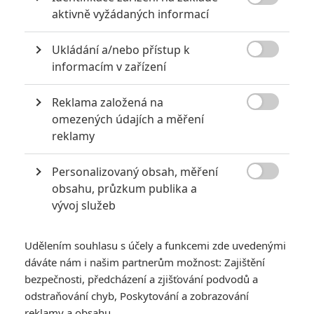

aktivně vyžádaných informací
5
Vojcl
| 08.09.2020 22:00
Které předělávky již existujících filmů se
Ukládání a/nebo přístup k
povedly natolik, že dokonce zastínily

originál? Hollywoodská historie jich ukrývá
informacím v zařízení
víc, než byste čekali.
Reklama založená na

omezených údajích a měření
8 hereckých dvojic, které se při natáčení nemohly vystát
reklamy
2
Jaaaara
| 23.07.2020 21:30
Personalizovaný obsah, měření
Když to nejde, tak to nejde... aneb kdo se s
kým při natáčení nemusel?

obsahu, průzkum publika a
vývoj služeb
Udělením souhlasu s účely a funkcemi zde uvedenými
dáváte nám i našim partnerům možnost: Zajištění
bezpečnosti, předcházení a zjišťování podvodů a
odstraňování chyb, Poskytování a zobrazování
Odyssea: Nový
reklamy a obsahu