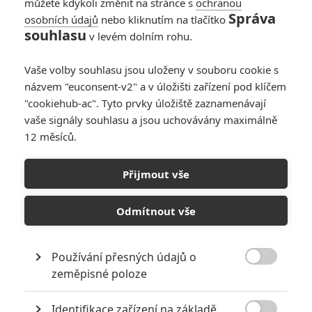
můžete kdykoli změnit na stránce s
ochranou
Správa
osobních údajů
nebo kliknutím na tlačítko
Odyssea: Česko je
souhlasu
v levém dolním rohu.
jednou ze 7 zemí
světa, kde se film
Vaše volby souhlasu jsou uloženy v souboru cookie s
promítá v ultimátní
názvem "euconsent-v2" a v úložišti zařízení pod klíčem
režisérské podobě
"cookiehub-ac". Tyto prvky úložiště zaznamenávají
0
Rudmen
| 03.07.2026 16:20
vaše signály souhlasu a jsou uchovávány maximálně
12 měsíců.
Odyssea: Nový
trailer láká diváky
Přijmout vše
na opravdu
velkolepou podívanou
Odmítnout vše
0
Anarvin
| 01.07.2026 21:50
Používání přesných údajů o

zeměpisné poloze
NEPŘEHLÉDNĚTE
Identifikace zařízení na základě
Filmové remaky, které se až překvapivě povedly