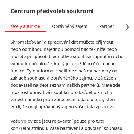
Centrum předvoleb soukromí
❯
Účely a funkce
Oprávněný zájem
Partneři
Pro
Tog
Shromažďování a zpracování dat můžete přijmout
navi
nebo odmítnou najednou pomocí tlačítek níže nebo
můžete přizpůsobit jednotlivé souhlasy zapnutím nebo
Tag: Christopher Nolan
vypnutím přepínače, který je u každého účelu nebo
funkce. Tyto informace sdílíme s našimi partnery na
základě souhlasu a oprávněného zájmu. V záložce s
ČLÁNKY
FILMY
OSOBY
VIDEA
(0)
(1)
(0)
dodavateli najdete seznam našich partnerů. Máte zde
možnost upravit váš souhlas pro každého z nich i
Odyssea je tady a
vznést námitku proti zpracování údajů u těch, kteří
recenzenti mají
tvrdí, že mají oprávněný zájem vaše data zpracovat.
jasno, zda stojí za
návštěvu
Vaše volby zde jsou relevantní pouze pro tuto
0
Anarvin
| 16.07.2026 17:30
konkrétní stránku. Vaše nastavení a odvolání souhlasu