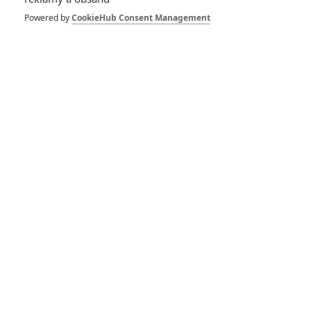
trailer Nolanova
eposu přetéká
Powered by
CookieHub Consent Management
dobrodružstvím
0
Anarvin
| 05.05.2026 15:22
Odyssea: Natáčení
bylo noční můrou,
ale výsledek je podle
prvních diváků
opulentní
0
Rudmen
| 20.04.2026 22:09
Odyssea: Nový
trailer antického
eposu trhá Troju na
kusy
0
Anarvin
| 27.01.2026 06:34