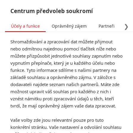
Centrum předvoleb soukromí
❯
Účely a funkce
Oprávněný zájem
Partneři
Pro
Tog
Shromažďování a zpracování dat můžete přijmout
navi
nebo odmítnou najednou pomocí tlačítek níže nebo
můžete přizpůsobit jednotlivé souhlasy zapnutím nebo
vypnutím přepínače, který je u každého účelu nebo
funkce. Tyto informace sdílíme s našimi partnery na
základě souhlasu a oprávněného zájmu. V záložce s
dodavateli najdete seznam našich partnerů. Máte zde
možnost upravit váš souhlas pro každého z nich i
vznést námitku proti zpracování údajů u těch, kteří
tvrdí, že mají oprávněný zájem vaše data zpracovat.
Vaše volby zde jsou relevantní pouze pro tuto
konkrétní stránku. Vaše nastavení a odvolání souhlasu