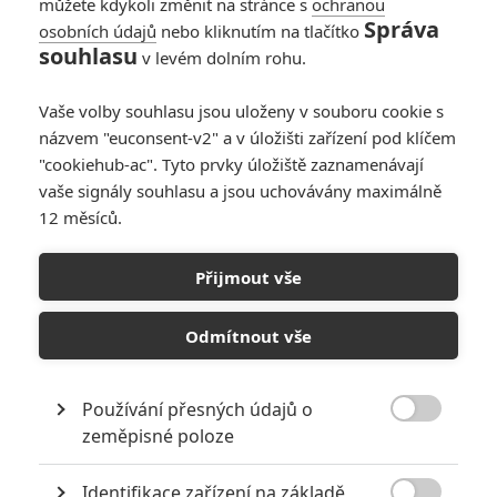
můžete kdykoli změnit na stránce s
ochranou
Správa
osobních údajů
nebo kliknutím na tlačítko
souhlasu
v levém dolním rohu.
Vaše volby souhlasu jsou uloženy v souboru cookie s
názvem "euconsent-v2" a v úložišti zařízení pod klíčem
"cookiehub-ac". Tyto prvky úložiště zaznamenávají
vaše signály souhlasu a jsou uchovávány maximálně
12 měsíců.
FantomasMan
Přijmout vše
fandimefilmu.cz/uzivatel/FantomasMan
Jmeno:
Jaroslav
Odmítnout vše
Příjmění:
Hlbocký
Používání přesných údajů o

zeměpisné poloze
Identifikace zařízení na základě