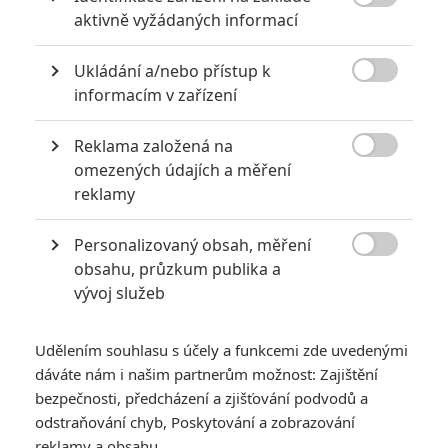
0

aktivně vyžádaných informací
Počet článků
Ukládání a/nebo přístup k

informacím v zařízení
Reklama založená na
34
Počet

omezených údajích a měření
komentářů
reklamy
Personalizovaný obsah, měření

obsahu, průzkum publika a
HODNOCENÉ FILMY
vývoj služeb
Rogue One: A Star Wars Story
4
John Wick: Chapter 2
7
Udělením souhlasu s účely a funkcemi zde uvedenými
Logan
3
Kong: Skull Island
7
dáváte nám i našim partnerům možnost: Zajištění
Justice League
6
bezpečnosti, předcházení a zjišťování podvodů a
Black Panther
7
odstraňování chyb, Poskytování a zobrazování
reklamy a obsahu