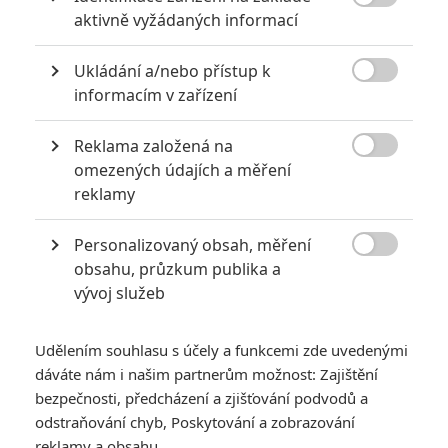
Filmové remaky, které se až překvapivě povedly

aktivně vyžádaných informací
5
Vojcl
| 08.09.2020 22:00
Ukládání a/nebo přístup k
Které předělávky již existujících filmů se

povedly natolik, že dokonce zastínily
informacím v zařízení
originál? Hollywoodská historie jich ukrývá
víc, než byste čekali.
Reklama založená na

omezených údajích a měření
reklamy
Nejlepší lekce filmové střelby aneb hollywoodské střelnice v
akci
Personalizovaný obsah, měření
0
Jaaaara
| 18.10.2020 18:40

obsahu, průzkum publika a
Kořením nejen akčních filmů jsou scény na
vývoj služeb
střelnici a obecně ty, ve kterých střelci před
ostrou akcí předvádějí svůj um. Tyhle nás
baví ze všech nejvíc.
Udělením souhlasu s účely a funkcemi zde uvedenými
dáváte nám i našim partnerům možnost: Zajištění
bezpečnosti, předcházení a zjišťování podvodů a
odstraňování chyb, Poskytování a zobrazování
reklamy a obsahu