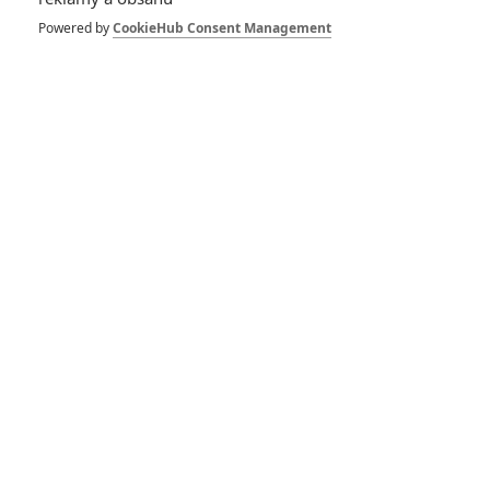
Jurský svět 3: Ještě
Powered by
CookieHub Consent Management
jsme film ani
neviděli a už sbírá
ceny
0
Jaaaara
| 01.12.2020 06:00
Česká kina žádají o
přeřazení v
protiepidemickém
systému PES
1
Jaaaara
| 26.11.2020 08:47
Matrix 4: Tvůrci
zřejmě podvodně
maskovali
soukromou párty