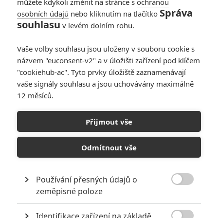
můžete kdykoli změnit na stránce s
ochranou
0
Jaaaara
| 14.01.2021 13:29
Správa
osobních údajů
nebo kliknutím na tlačítko
souhlasu
v levém dolním rohu.
Herec Jude Law o
tom, jak přesně film
Vaše volby souhlasu jsou uloženy v souboru cookie s
Nákaza předpověděl
současnou světovou
názvem "euconsent-v2" a v úložišti zařízení pod klíčem
situaci
"cookiehub-ac". Tyto prvky úložiště zaznamenávají
vaše signály souhlasu a jsou uchovávány maximálně
0
Jaaaara
| 04.01.2021 11:30
12 měsíců.
Průzkum ukázal, že
diváci se na
Přijmout vše
návštěvu kina zatím
příliš necítí
Odmítnout vše
0
Jaaaara
| 09.12.2020 14:26
Používání přesných údajů o

zeměpisné poloze
NEPŘEHLÉDNĚTE
Identifikace zařízení na základě