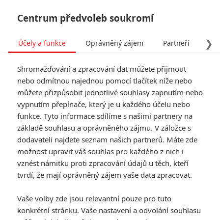
Centrum předvoleb soukromí
❯
Účely a funkce
Oprávněný zájem
Partneři
Pro
Tog
Shromažďování a zpracování dat můžete přijmout
navi
nebo odmítnou najednou pomocí tlačítek níže nebo
můžete přizpůsobit jednotlivé souhlasy zapnutím nebo
Tag: COVID-19
vypnutím přepínače, který je u každého účelu nebo
funkce. Tyto informace sdílíme s našimi partnery na
základě souhlasu a oprávněného zájmu. V záložce s
ČLÁNKY
FILMY
OSOBY
VIDEA
(0)
(0)
(0)
dodavateli najdete seznam našich partnerů. Máte zde
možnost upravit váš souhlas pro každého z nich i
Smrtonosná rouška:
vznést námitku proti zpracování údajů u těch, kteří
Bruce Willis si v
tvrdí, že mají oprávněný zájem vaše data zpracovat.
obchodě nenasadil
roušku, odešel bez
Vaše volby zde jsou relevantní pouze pro tuto
nákupu a internet z
konkrétní stránku. Vaše nastavení a odvolání souhlasu
něj má legraci