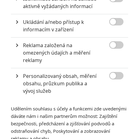
Za málo peněz hodně muziky aneb levné filmy, které

aktivně vyžádaných informací
extrémně vydělaly
1
Jaaaara
Ukládání a/nebo přístup k
| 09.08.2020 06:00

informacím v zařízení
Máte-li být v Hollywoodu úspěšní,
potřebujete, aby tržby výrazně
převyšovaly náklady. Těmhle snímkům se
Reklama založená na
to povedlo na jedničku.

omezených údajích a měření
reklamy
Mlátička s copánkem aneb nejlepší filmy Stevena Seagala
Personalizovaný obsah, měření
2
Jaaaara
| 13.07.2020 18:07

obsahu, průzkum publika a
Kdysi hvězda akčních filmů, dnes král
vývoj služeb
céčkových slátanin, protagonista bizarní
policejní reality show nebo zvláštní
velvyslanec Ruska.
Udělením souhlasu s účely a funkcemi zde uvedenými
dáváte nám i našim partnerům možnost: Zajištění
bezpečnosti, předcházení a zjišťování podvodů a
odstraňování chyb, Poskytování a zobrazování
reklamy a obsahu