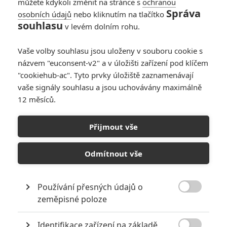
můžete kdykoli změnit na stránce s
ochranou
Správa
osobních údajů
nebo kliknutím na tlačítko
Selma: Oscarová
souhlasu
v levém dolním rohu.
Akademie údajně
kritizovala boj
Vaše volby souhlasu jsou uloženy v souboru cookie s
tvůrců proti policejní
názvem "euconsent-v2" a v úložišti zařízení pod klíčem
brutalitě a rasové
"cookiehub-ac". Tyto prvky úložiště zaznamenávají
nerovnosti
vaše signály souhlasu a jsou uchovávány maximálně
0
Jaaaara
| 05.06.2020 21:21
12 měsíců.
Podle studie by se
70% diváků raději
Přijmout vše
koukalo na filmy
doma
Odmítnout vše
0
Jaaaara
| 02.06.2020 17:45
Používání přesných údajů o

zeměpisné poloze
NEPŘEHLÉDNĚTE
Identifikace zařízení na základě