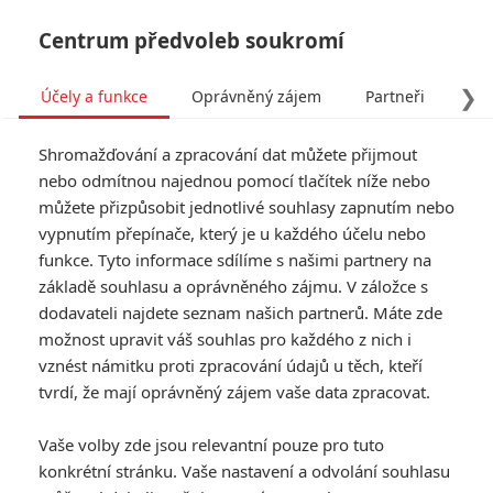
Centrum předvoleb soukromí
❯
Účely a funkce
Oprávněný zájem
Partneři
Pro
Tog
Shromažďování a zpracování dat můžete přijmout
navi
nebo odmítnou najednou pomocí tlačítek níže nebo
můžete přizpůsobit jednotlivé souhlasy zapnutím nebo
Tag: filmový průmysl
vypnutím přepínače, který je u každého účelu nebo
funkce. Tyto informace sdílíme s našimi partnery na
základě souhlasu a oprávněného zájmu. V záložce s
ČLÁNKY
FILMY
OSOBY
VIDEA
(0)
(0)
(0)
dodavateli najdete seznam našich partnerů. Máte zde
možnost upravit váš souhlas pro každého z nich i
Británie kvůli
vznést námitku proti zpracování údajů u těch, kteří
COVIDu doporučuje
tvrdí, že mají oprávněný zájem vaše data zpracovat.
natáčet erotické
scény ve filmech s
Vaše volby zde jsou relevantní pouze pro tuto
reálnými partnery
konkrétní stránku. Vaše nastavení a odvolání souhlasu
0
Jaaaara
| 21.08.2020 08:00