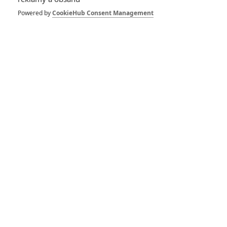
Režisér Nákazy
Powered by
CookieHub Consent Management
Steven Soderbergh
vede komisi pro
bezpečný restart
filmových natáčení
0
Jaaaara
| 20.04.2020 15:11
Letos se filmový
průmysl potácí v
krizi, loni poprvé
pokořil hranici 100
miliard dolarů
0
JamesVsalix
| 17.04.2020 15:37
Podle průzkumu se
po skončení
pandemie bude velká
část diváků bát