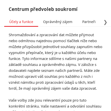
Centrum předvoleb soukromí
❯
Účely a funkce
Oprávněný zájem
Partneři
Pro
Tog
Shromažďování a zpracování dat můžete přijmout
navi
nebo odmítnou najednou pomocí tlačítek níže nebo
můžete přizpůsobit jednotlivé souhlasy zapnutím nebo
Tag: Zach Lipovsky
vypnutím přepínače, který je u každého účelu nebo
funkce. Tyto informace sdílíme s našimi partnery na
základě souhlasu a oprávněného zájmu. V záložce s
ČLÁNKY
FILMY
OSOBY
VIDEA
(0)
(0)
(0)
dodavateli najdete seznam našich partnerů. Máte zde
možnost upravit váš souhlas pro každého z nich i
Beznaděj: Stephen
vznést námitku proti zpracování údajů u těch, kteří
King vás zve na
tvrdí, že mají oprávněný zájem vaše data zpracovat.
sadistický masakr
0
Anarvin
| 02.08.2026 19:16
Vaše volby zde jsou relevantní pouze pro tuto
konkrétní stránku. Vaše nastavení a odvolání souhlasu