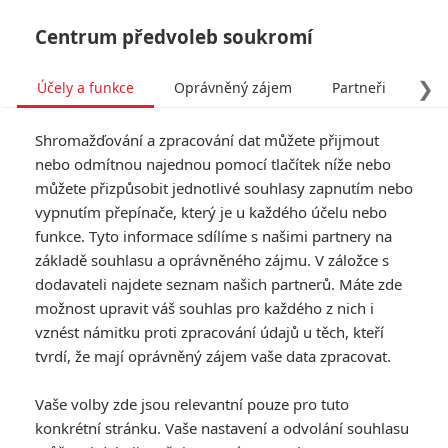
Centrum předvoleb soukromí
❯
Účely a funkce
Oprávněný zájem
Partneři
Pro
Tog
Shromažďování a zpracování dat můžete přijmout
navi
nebo odmítnou najednou pomocí tlačítek níže nebo
můžete přizpůsobit jednotlivé souhlasy zapnutím nebo
vypnutím přepínače, který je u každého účelu nebo
funkce. Tyto informace sdílíme s našimi partnery na
základě souhlasu a oprávněného zájmu. V záložce s
dodavateli najdete seznam našich partnerů. Máte zde
možnost upravit váš souhlas pro každého z nich i
vznést námitku proti zpracování údajů u těch, kteří
tvrdí, že mají oprávněný zájem vaše data zpracovat.
Vaše volby zde jsou relevantní pouze pro tuto
konkrétní stránku. Vaše nastavení a odvolání souhlasu