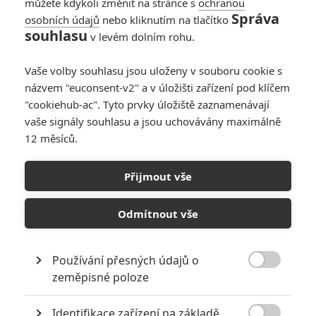
můžete kdykoli změnit na stránce s
ochranou
Správa
osobních údajů
nebo kliknutím na tlačítko
souhlasu
v levém dolním rohu.
Vaše volby souhlasu jsou uloženy v souboru cookie s
názvem "euconsent-v2" a v úložišti zařízení pod klíčem
"cookiehub-ac". Tyto prvky úložiště zaznamenávají
vaše signály souhlasu a jsou uchovávány maximálně
12 měsíců.
Metal Gear Solid: Jeden z
nejkomplexnějších
Přijmout vše
špionážních thrillerů míří
Odmítnout vše
do kin
Používání přesných údajů o
Napsal:
Petr Slavík - (Anarvin)
, 11.04.2026 06:47

zeměpisné poloze
Identifikace zařízení na základě