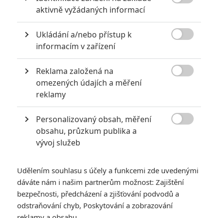

aktivně vyžádaných informací
Ukládání a/nebo přístup k

informacím v zařízení
Reklama založená na

omezených údajích a měření
Konami
reklamy
Adaptace populární videohry plná klonů, robotů a
Personalizovaný obsah, měření

jaderných zbraní našla režiséry.
obsahu, průzkum publika a
vývoj služeb
Už neuvěřitelných
čtrnáct let
píšeme o tom, že se chystá
filmová adaptace kolosálního herního eposu
Metal Gear
Udělením souhlasu s účely a funkcemi zde uvedenými
Solid
. Před dvanácti lety si studio
vyhlédlo jako režiséra
dáváte nám i našim partnerům možnost: Zajištění
Jordana Vogt-Robertse
a ještě před čtyřmi lety to
vypadalo
,
bezpečnosti, předcházení a zjišťování podvodů a
že by adaptaci měl připravit právě on. Od té doby ale bylo
odstraňování chyb, Poskytování a zobrazování
kolem ticho po pěšině a kdo ví, jak horké to vlastně bude do
reklamy a obsahu