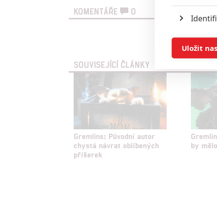
KOMENTÁŘE
0
Identif
Vst
Ukládán
Uložit na
SOUVISEJÍCÍ ČLÁNKY
Reklam
Person
služeb
Udělením sou
Gremlins: Původní autor
Gremlin
chystá návrat oblíbených
by mělo
možnost: Zaji
příšerek
Poskytování 