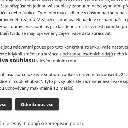
žete přizpůsobit jednotlivé souhlasy zapnutím nebo vypnutím pře
vrdit, že malá stvoření, která rozhodně nechcete krmit
účelu nebo funkce. Tyto informace sdílíme s našimi partnery na 
a a připravují se znovu rozpoutat svůj typický chaos a
rávněného zájmu. V záložce s dodavateli najdete seznam našich 
ost upravit váš souhlas pro každého z nich i vznést námitku pro
 kteří tvrdí, že mají oprávněný zájem vaše data zpracovat.
oonies" se chystají na další dobrodružství
2027
budou mít americkou premiéru
Gremlins 3
.
Režie
e jsou relevantní pouze pro tuto konkrétní stránku. Vaše nastave
nárista prvního filmu.
Steven Spielberg
bude opět
ete kdykoli změnit na stránce s
ochranou osobních údajů
nebo kl
áva souhlasu
v levém dolním rohu.
 psací stroj usednou Columbus,
Zach Lipovsky
libuje novou porci
magie, chaosu a srdce pro staré i
uhlasu jsou uloženy v souboru cookie s názvem "euconsent-v2" a 
klíčem "cookiehub-ac". Tyto prvky úložiště zaznamenávají vaše si
sou uchovávány maximálně 12 měsíců.
Titulní foto je ilustrační, ze starších
Gremlins
Zdroj:
Deadline
vše
Odmítnout vše
Gremlins 3
Jesse Ehrman
Steven Spielberg
ání přesných údajů o zeměpisné poloze