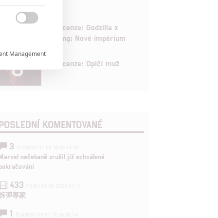

6
Recenze: Godzilla x

Kong: Nové impérium
ent Management

8
Recenze: Opičí muž


POSLEDNÍ KOMENTOVANÉ
rtnerům
3
ání chyb,
ČLÁNEK | 01.08.2026 16:40
Marvel nečekaně zrušil již schválené
pokračování
433
FILM | 01.08.2026 07:11
拆彈專家
1
ČLÁNEK | 30.07.2026 20:14