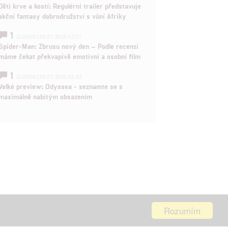
Děti krve a kostí: Regulérní trailer představuje
akční fantasy dobrodružství s vůní Afriky
1
ČLÁNEK | 30.07.2026 12:31
Spider-Man: Zbrusu nový den – Podle recenzí
máme čekat překvapivě emotivní a osobní film
1
ČLÁNEK | 30.07.2026 03:42
Velké preview: Odyssea - seznamte se s
maximálně nabitým obsazením
Rozumím