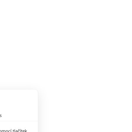
s
mocí tlačítek