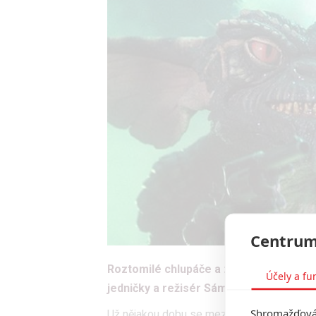
Centrum
Roztomilé chlupáče a zlomyslné slizou
Účely a fu
jedničky a režisér Sám doma či Harryho
Shromažďován
Už nějakou dobu se mezi fanoušky a filmo