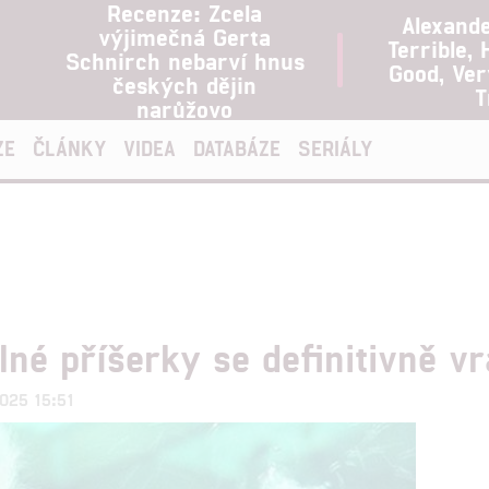
Recenze: Zcela
Alexand
výjimečná Gerta
Terrible, 
Schnirch nebarví hnus
Good, Ve
českých dějin
T
narůžovo
ZE
ČLÁNKY
VIDEA
DATABÁZE
SERIÁLY
né příšerky se definitivně vr
.2025 15:51