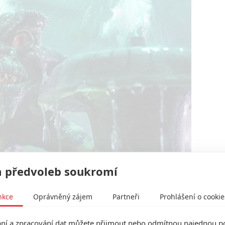
Warner Bros. Pictures
 předvoleb soukromí
ny chystá do kin Chris Columbus, spoluautor
nkce
Oprávněný zájem
Partneři
Prohlášení o cookie
 Pottera.
í a zpracování dat můžete přijmout nebo odmítnou najednou po
vými médii spekulovalo o možném třetím dílu kultovní