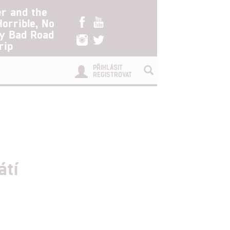
er and the
Horrible, No
ry Bad Road
rip
PŘIHLÁSIT
REGISTROVAT
átí