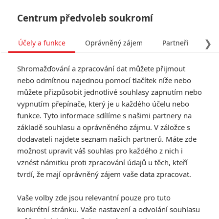
Centrum předvoleb soukromí
❯
Účely a funkce
Oprávněný zájem
Partneři
Pro
Tog
Shromažďování a zpracování dat můžete přijmout
navi
nebo odmítnou najednou pomocí tlačítek níže nebo
můžete přizpůsobit jednotlivé souhlasy zapnutím nebo
Metal Gear Solid: Jeden z
vypnutím přepínače, který je u každého účelu nebo
funkce. Tyto informace sdílíme s našimi partnery na
nejkomplexnějších
základě souhlasu a oprávněného zájmu. V záložce s
špionážních thrillerů míří
dodavateli najdete seznam našich partnerů. Máte zde
možnost upravit váš souhlas pro každého z nich i
do kin
vznést námitku proti zpracování údajů u těch, kteří
tvrdí, že mají oprávněný zájem vaše data zpracovat.
Napsal:
Petr Slavík - (Anarvin)
, 11.04.2026 06:47
Vaše volby zde jsou relevantní pouze pro tuto
KOMENTÁŘE
0
konkrétní stránku. Vaše nastavení a odvolání souhlasu