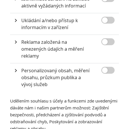
8

aktivně vyžádaných informací
6
Recenze: Godzilla x Kong: Nové
Ukládání a/nebo přístup k
impérium

informacím v zařízení
8
Recenze: Opičí muž
Reklama založená na

omezených údajích a měření
reklamy
Personalizovaný obsah, měření
POSLEDNÍ KOMENTOVANÉ

obsahu, průzkum publika a
vývoj služeb
3
ČLÁNEK | 01.08.2026 16:40
Marvel nečekaně zrušil již schválené pokračování
Udělením souhlasu s účely a funkcemi zde uvedenými
433
dáváte nám i našim partnerům možnost: Zajištění
FILM | 01.08.2026 07:11
拆彈專家
bezpečnosti, předcházení a zjišťování podvodů a
odstraňování chyb, Poskytování a zobrazování
1
ČLÁNEK | 30.07.2026 20:14
reklamy a obsahu