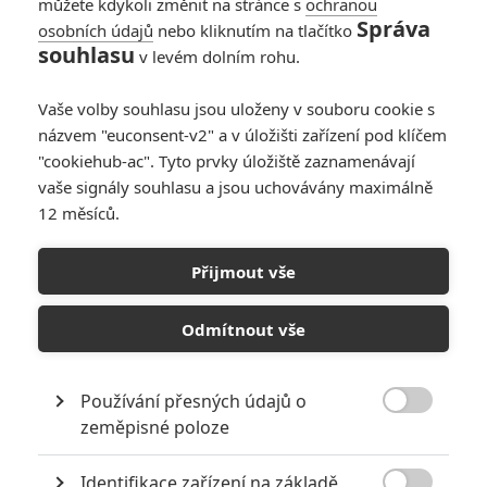
můžete kdykoli změnit na stránce s
ochranou
Správa
osobních údajů
nebo kliknutím na tlačítko
souhlasu
v levém dolním rohu.
Vaše volby souhlasu jsou uloženy v souboru cookie s
názvem "euconsent-v2" a v úložišti zařízení pod klíčem
PŘIDAT NOVÝ KOMENTÁŘ
"cookiehub-ac". Tyto prvky úložiště zaznamenávají
Pro psaní komentářů, se přihlašte.
vaše signály souhlasu a jsou uchovávány maximálně
12 měsíců.
RECENZE FILMŮ
Přijmout vše
10
Recenze: Zcela výjimečná Gerta
Schnirch nebarví hnus českých dějin
Odmítnout vše
narůžovo
5
Recenze: Záhada strašidelného
Používání přesných údajů o
zámku úroveň štědrovečerních

zeměpisné poloze
pohádek nepozvedla
Recenze: Občanská válka
Identifikace zařízení na základě