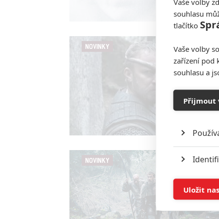
Vaše volby zd
souhlasu můž
Spr
tlačítko
NOVINKY
Vaše volby so
zařízení pod 
souhlasu a j
Přijmout 
Použív
Identif
NOVINKY
Ukládán
Uložit na
Reklam