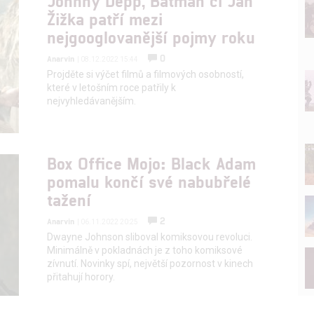
Johnny Depp, Batman či Jan
Žižka patří mezi
nejgooglovanější pojmy roku
0
Anarvin
| 08.12.2022 15:44
Projděte si výčet filmů a filmových osobností,
které v letošním roce patřily k
nejvyhledávanějším.
Box Office Mojo: Black Adam
pomalu končí své nabubřelé
tažení
2
Anarvin
| 06.11.2022 20:25
Dwayne Johnson sliboval komiksovou revoluci.
Minimálně v pokladnách je z toho komiksové
zívnutí. Novinky spí, největší pozornost v kinech
přitahují horory.