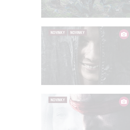
Person
služeb
NOVINKY
NOVINKY
Udělením sou
možnost: Zaji
Poskytování 
NOVINKY