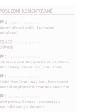
POSLEDNÍ KOMENTOVANÉ
3
ČLÁNEK | 01.08.2026 16:40
Marvel nečekaně zrušil již schválené
pokračování
433
FILM | 01.08.2026 07:11
拆彈專家
1
ČLÁNEK | 30.07.2026 20:14
Děti krve a kostí: Regulérní trailer představuje
akční fantasy dobrodružství s vůní Afriky
1
ČLÁNEK | 30.07.2026 12:31
Spider-Man: Zbrusu nový den – Podle recenzí
máme čekat překvapivě emotivní a osobní film
1
ČLÁNEK | 30.07.2026 03:42
Velké preview: Odyssea - seznamte se s
maximálně nabitým obsazením