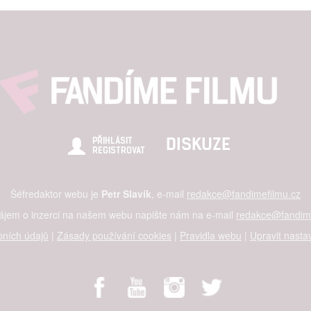
DISKUZE
PŘIHLÁSIT
REGISTROVAT
Šéfredaktor webu je
Petr Slavík
, e-mail
redakce@fandimefilmu.cz
zájem o inzerci na našem webu napište nám na e-mail
redakce@fandime
ních údajů
|
Zásady používání cookies
|
Pravidla webu
|
Upravit nasta