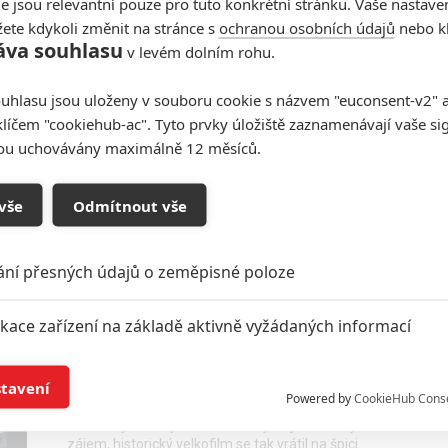
e jsou relevantní pouze pro tuto konkrétní stránku. Vaše nastave
ete kdykoli změnit na stránce s
ochranou osobních údajů
nebo kl
áva souhlasu
v levém dolním rohu.
Jan Žižka prohrál v kinech
uhlasu jsou uloženy v souboru cookie s názvem "euconsent-v2" a 
další bitvu s Avatarem, ale
klíčem "cookiehub-ac". Tyto prvky úložiště zaznamenávají vaše si
proti novinkám se drží
sou uchovávány maximálně 12 měsíců.
0
Anarvin
| 10.10.2022 17:34
Novinky v českých sálech netáhnou, lidi pořád
vše
Odmítnout vše
chodí na Mimoně a na starší filmy.
ání přesných údajů o zeměpisné poloze
Jan Žižka je zpátky v sedle,
ikace zařízení na základě aktivně vyžádaných informací
opět se vyšvihl na první
příčku návštěvnosti
í a/nebo přístup k informacím v zařízení
stavení
Powered by
CookieHub Cons
0
Anarvin
| 05.10.2022 06:00
O novinky v českých kinech nebyl nějak úžasný
a založená na omezených údajích a měření reklamy
zájem, historický velkofilm se tak vrátil na špici.