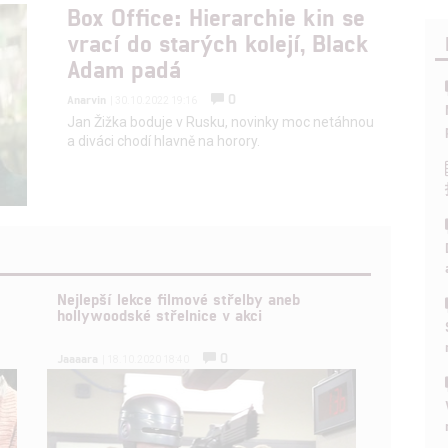
Box Office: Hierarchie kin se
vrací do starých kolejí, Black
Adam padá
0
Anarvin
| 30.10.2022 19:16
Jan Žižka boduje v Rusku, novinky moc netáhnou
a diváci chodí hlavně na horory.
Nejlepší lekce filmové střelby aneb
hollywoodské střelnice v akci
0
Jaaaara
| 18.10.2020 18:40