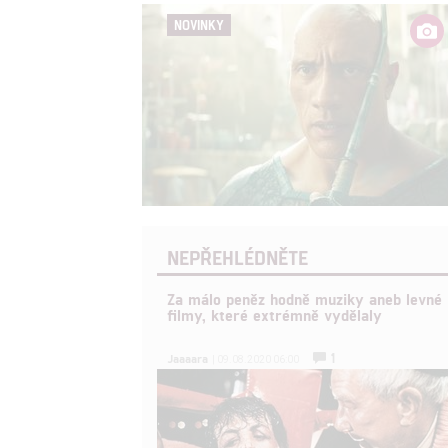
NOVINKY
NEPŘEHLÉDNĚTE
Za málo peněz hodně muziky aneb levné
filmy, které extrémně vydělaly
1
Jaaaara
| 09.08.2020 06:00