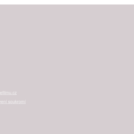
filmu.cz
vení soukromí