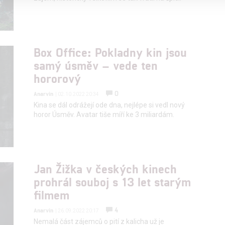
alizovaný obsah, měření obsahu, průzkum publika a vývoj
Box Office: Pokladny kin jsou
hlasu s účely a funkcemi zde uvedenými dáváte nám i našim pa
samý úsměv – vede ten
štění bezpečnosti, předcházení a zjišťování podvodů a odstraňov
hororový
a zobrazování reklamy a obsahu
0
Anarvin
| 02.10.2022 20:34
Kina se dál odrážejí ode dna, nejlépe si vedl nový
horor Úsměv. Avatar tiše míří ke 3 miliardám.
Jan Žižka v českých kinech
prohrál souboj s 13 let starým
filmem
4
Anarvin
| 26.09.2022 20:17
Nemalá část zájemců o pití z kalicha už je