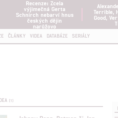
Recenze: Zcela
Alexand
výjimečná Gerta
Terrible, 
Schnirch nebarví hnus
Good, Ve
českých dějin
T
narůžovo
ZE
ČLÁNKY
VIDEA
DATABÁZE
SERIÁLY
IDEA
(1)