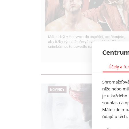
Máte-li být v Hollywoodu úspěšní, potřebujete,
aby tržby výrazně převyšovaly náklady. Těmhle
snímkům se to povedlo na jedničku.
Centrum
Účely a fu
Shromažďován
níže nebo mů
NOVINKY
je u každého 
souhlasu a op
Máte zde možn
údajů u těch,