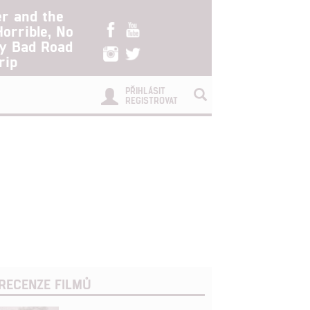
er and the
Horrible, No
ry Bad Road
rip
PŘIHLÁSIT
REGISTROVAT
RECENZE FILMŮ