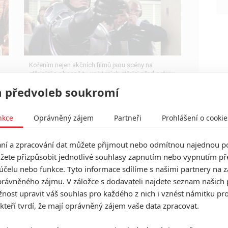
Kořením nejen akčních filmů jsou scény na
střelnici a obecně ty, ve kterých střelci před ostrou
akcí předvádějí svůj um. Tyhle nás baví ze všech
 předvoleb soukromí
nejvíc.
nkce
Oprávněný zájem
Partneři
Prohlášení o cookie
í a zpracování dat můžete přijmout nebo odmítnou najednou po
Jan Žižka se drží statečně, ale
žete přizpůsobit jednotlivé souhlasy zapnutím nebo vypnutím pře
v českých kinech ho poráží
účelu nebo funkce. Tyto informace sdílíme s našimi partnery na 
hororová konkurence
rávněného zájmu. V záložce s dodavateli najdete seznam našich 
ost upravit váš souhlas pro každého z nich i vznést námitku pro
0
Anarvin
| 17.10.2022 16:50
 kteří tvrdí, že mají oprávněný zájem vaše data zpracovat.
Čeští návštěvníci kin se chtějí bát a Úsměv a
Halloween zabíjí jim to dopřávají. Vedle toho
bodují rodinné filmy.