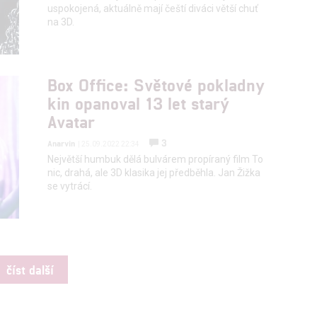
uspokojená, aktuálně mají čeští diváci větší chuť
na 3D.
Box Office: Světové pokladny
kin opanoval 13 let starý
Avatar
3
Anarvin
| 25.09.2022 22:34
Největší humbuk dělá bulvárem propíraný film To
nic, drahá, ale 3D klasika jej předběhla. Jan Žižka
se vytrácí.
číst další