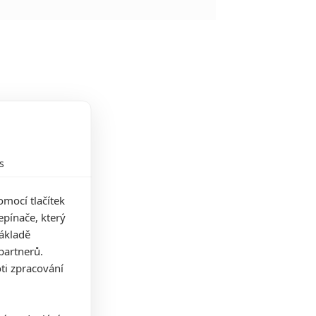
s
mocí tlačítek
pínače, který
základě
partnerů.
ti zpracování