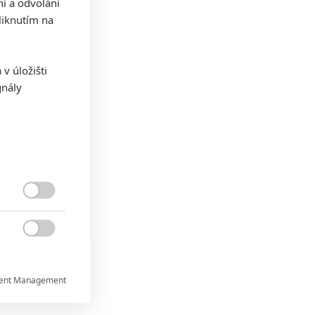
ní a odvolání
iknutím na
v úložišti
gnály


ent Management
