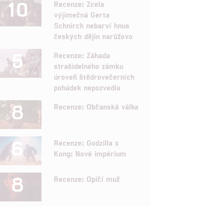
10
Recenze: Zcela
výjimečná Gerta
Schnirch nebarví hnus
českých dějin narůžovo
5
Recenze: Záhada
strašidelného zámku
úroveň štědrovečerních
pohádek nepozvedla
8
Recenze: Občanská válka
6
Recenze: Godzilla x
Kong: Nové impérium
8
Recenze: Opičí muž