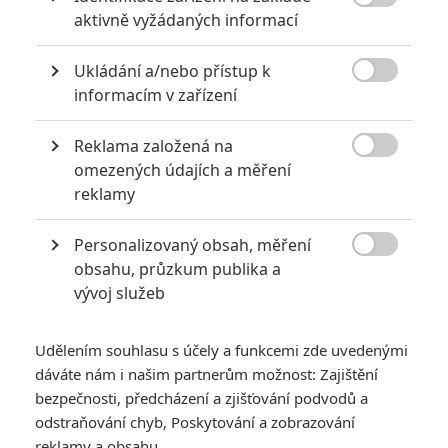

aktivně vyžádaných informací
Ukládání a/nebo přístup k

informacím v zařízení
Reklama založená na
Bioscop

omezených údajích a měření
reklamy
Čeští návštěvníci kin se chtějí bát a Úsměv a Halloween
zabíjí jim to dopřávají. Vedle toho bodují rodinné filmy.
Personalizovaný obsah, měření

Dál zkoumáme jak si vede v kinech
Jan Žižka
, nejdražší film
obsahu, průzkum publika a
vývoj služeb
české historie. Jeho výsledky rozhodnou o tom, jestli v
dohledné době v Česku vznikne i nějaký další podobně
ambiciózní projekt.
Udělením souhlasu s účely a funkcemi zde uvedenými
dáváte nám i našim partnerům možnost: Zajištění
V českém žebříčku posledního víkendu se
Žižka
propadl až
bezpečnosti, předcházení a zjišťování podvodů a
na čtvrté místo a to navzdory tomu, že už se nepromítá jeho
odstraňování chyb, Poskytování a zobrazování
dosavadní velký konkurent, obnovená premiéra
Avatara
.
reklamy a obsahu