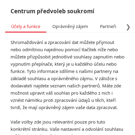
Centrum předvoleb soukromí
❯
Účely a funkce
Oprávněný zájem
Partneři
Pro
Tog
Shromažďování a zpracování dat můžete přijmout
navi
nebo odmítnou najednou pomocí tlačítek níže nebo
můžete přizpůsobit jednotlivé souhlasy zapnutím nebo
vypnutím přepínače, který je u každého účelu nebo
funkce. Tyto informace sdílíme s našimi partnery na
základě souhlasu a oprávněného zájmu. V záložce s
dodavateli najdete seznam našich partnerů. Máte zde
možnost upravit váš souhlas pro každého z nich i
vznést námitku proti zpracování údajů u těch, kteří
tvrdí, že mají oprávněný zájem vaše data zpracovat.
Vaše volby zde jsou relevantní pouze pro tuto
konkrétní stránku. Vaše nastavení a odvolání souhlasu