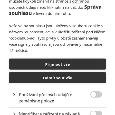
můžete kdykoli změnit na stránce s
ochranou
Správa
osobních údajů
nebo kliknutím na tlačítko
souhlasu
v levém dolním rohu.
Vaše volby souhlasu jsou uloženy v souboru cookie s
názvem "euconsent-v2" a v úložišti zařízení pod klíčem
"cookiehub-ac". Tyto prvky úložiště zaznamenávají
vaše signály souhlasu a jsou uchovávány maximálně
12 měsíců.
Jan Žižka se drží statečně,
ale v českých kinech ho
Přijmout vše
poráží hororová konkurence
Odmítnout vše
Napsal:
Petr Slavík - (Anarvin)
, 17.10.2022 16:50
Používání přesných údajů o

zeměpisné poloze
Identifikace zařízení na základě