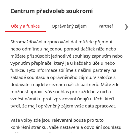
Centrum předvoleb soukromí
❯
Účely a funkce
Oprávněný zájem
Partneři
Pro
Tog
Shromažďování a zpracování dat můžete přijmout
navi
nebo odmítnou najednou pomocí tlačítek níže nebo
můžete přizpůsobit jednotlivé souhlasy zapnutím nebo
vypnutím přepínače, který je u každého účelu nebo
funkce. Tyto informace sdílíme s našimi partnery na
základě souhlasu a oprávněného zájmu. V záložce s
dodavateli najdete seznam našich partnerů. Máte zde
možnost upravit váš souhlas pro každého z nich i
vznést námitku proti zpracování údajů u těch, kteří
tvrdí, že mají oprávněný zájem vaše data zpracovat.
Vaše volby zde jsou relevantní pouze pro tuto
konkrétní stránku. Vaše nastavení a odvolání souhlasu