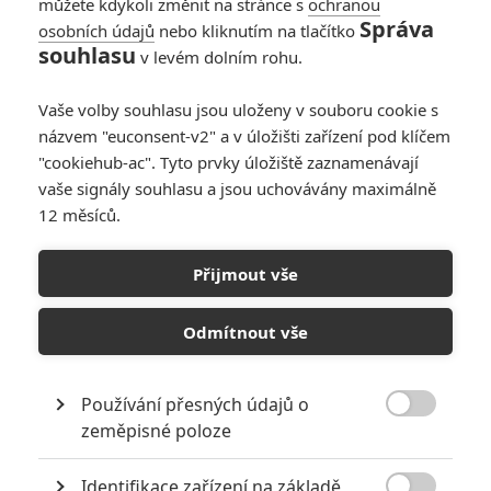
můžete kdykoli změnit na stránce s
ochranou
Správa
osobních údajů
nebo kliknutím na tlačítko
souhlasu
v levém dolním rohu.
Vaše volby souhlasu jsou uloženy v souboru cookie s
názvem "euconsent-v2" a v úložišti zařízení pod klíčem
"cookiehub-ac". Tyto prvky úložiště zaznamenávají
vaše signály souhlasu a jsou uchovávány maximálně
12 měsíců.
Jan Žižka prohrál v kinech
další bitvu s Avatarem, ale
Přijmout vše
proti novinkám se drží
Odmítnout vše
Napsal:
Petr Slavík - (Anarvin)
, 10.10.2022 17:34
Používání přesných údajů o

zeměpisné poloze
Identifikace zařízení na základě