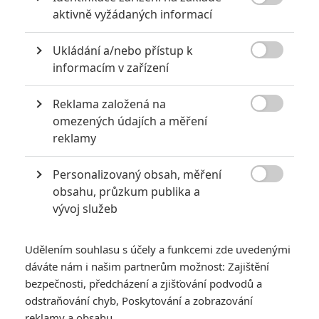

aktivně vyžádaných informací
Ukládání a/nebo přístup k

informacím v zařízení
Reklama založená na
Bioscop

omezených údajích a měření
reklamy
Novinky v českých sálech netáhnou, lidi pořád chodí na
Mimoně a na starší filmy.
Personalizovaný obsah, měření

Pokračuje náš seriál, v němž sledujeme cestu nejdražšího
obsahu, průzkum publika a
vývoj služeb
filmu české historie po kinech. Úspěch či neúspěch
Jana
Žižky
bude do budoucna rozhodovat o tom, zda se podobně
ambiciózních projektů někdy v dohlednu u nás opět dočkáme,
Udělením souhlasu s účely a funkcemi zde uvedenými
dáváte nám i našim partnerům možnost: Zajištění
anebo si budeme muset nechat zajít chuť.
bezpečnosti, předcházení a zjišťování podvodů a
Minulý týden jsme hovořili o tom, že ačkoliv situace snímku
odstraňování chyb, Poskytování a zobrazování
není úplně růžová, určitou naději mu dává skutečnost, že
reklamy a obsahu