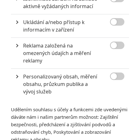

aktivně vyžádaných informací
6
Recenze: Godzilla x Kong: Nové
impérium
Ukládání a/nebo přístup k

informacím v zařízení
8
Recenze: Opičí muž
Reklama založená na

omezených údajích a měření
reklamy
POSLEDNÍ KOMENTOVANÉ
Personalizovaný obsah, měření

obsahu, průzkum publika a
3
ČLÁNEK | 01.08.2026 16:40
vývoj služeb
Marvel nečekaně zrušil již schválené pokračování
433
FILM | 01.08.2026 07:11
Udělením souhlasu s účely a funkcemi zde uvedenými
拆彈專家
dáváte nám i našim partnerům možnost: Zajištění
1
bezpečnosti, předcházení a zjišťování podvodů a
ČLÁNEK | 30.07.2026 20:14
Děti krve a kostí: Regulérní trailer představuje akční fantasy
odstraňování chyb, Poskytování a zobrazování
dobrodružství s vůní Afriky
reklamy a obsahu