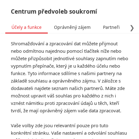
Centrum předvoleb soukromí
❯
Účely a funkce
Oprávněný zájem
Partneři
Pro
Tog
Shromažďování a zpracování dat můžete přijmout
navi
nebo odmítnou najednou pomocí tlačítek níže nebo
můžete přizpůsobit jednotlivé souhlasy zapnutím nebo
Jan Žižka se drží statečně,
vypnutím přepínače, který je u každého účelu nebo
funkce. Tyto informace sdílíme s našimi partnery na
ale v českých kinech ho
základě souhlasu a oprávněného zájmu. V záložce s
poráží hororová konkurence
dodavateli najdete seznam našich partnerů. Máte zde
možnost upravit váš souhlas pro každého z nich i
vznést námitku proti zpracování údajů u těch, kteří
Napsal:
Petr Slavík - (Anarvin)
, 17.10.2022 16:50
tvrdí, že mají oprávněný zájem vaše data zpracovat.
KOMENTÁŘE
0
Vaše volby zde jsou relevantní pouze pro tuto
konkrétní stránku. Vaše nastavení a odvolání souhlasu