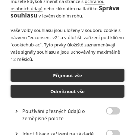
můžete kdykoli změnit na stránce s
ochranou
Správa
osobních údajů
nebo kliknutím na tlačítko
souhlasu
v levém dolním rohu.
PŘIDAT NOVÝ KOMENTÁŘ
Vaše volby souhlasu jsou uloženy v souboru cookie s
názvem "euconsent-v2" a v úložišti zařízení pod klíčem
Pro psaní komentářů, se přihlašte.
"cookiehub-ac". Tyto prvky úložiště zaznamenávají
vaše signály souhlasu a jsou uchovávány maximálně
RECENZE FILMŮ
12 měsíců.
10
Recenze: Zcela výjimečná Gerta
Přijmout vše
Schnirch nebarví hnus českých dějin
narůžovo
Odmítnout vše
5
Recenze: Záhada strašidelného
zámku úroveň štědrovečerních
pohádek nepozvedla
Používání přesných údajů o

zeměpisné poloze
8
Recenze: Občanská válka
Identifikace zařízení na základě