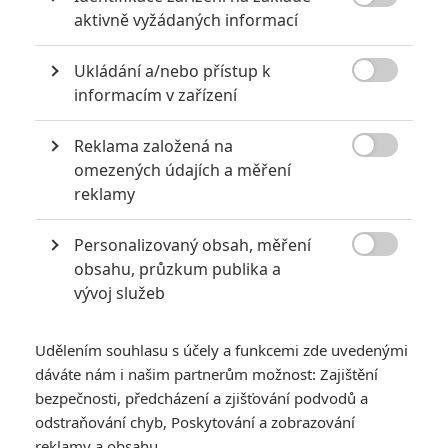

aktivně vyžádaných informací
6
Recenze: Godzilla x Kong: Nové
impérium
Ukládání a/nebo přístup k

informacím v zařízení
8
Recenze: Opičí muž
Reklama založená na

omezených údajích a měření
reklamy
POSLEDNÍ KOMENTOVANÉ
Personalizovaný obsah, měření

obsahu, průzkum publika a
3
ČLÁNEK | 01.08.2026 16:40
vývoj služeb
Marvel nečekaně zrušil již schválené pokračování
433
FILM | 01.08.2026 07:11
Udělením souhlasu s účely a funkcemi zde uvedenými
拆彈專家
dáváte nám i našim partnerům možnost: Zajištění
1
bezpečnosti, předcházení a zjišťování podvodů a
ČLÁNEK | 30.07.2026 20:14
Děti krve a kostí: Regulérní trailer představuje akční fantasy
odstraňování chyb, Poskytování a zobrazování
dobrodružství s vůní Afriky
reklamy a obsahu