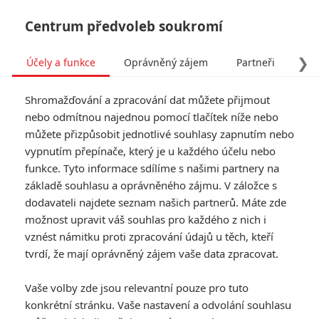
Centrum předvoleb soukromí
❯
Účely a funkce
Oprávněný zájem
Partneři
Pro
Tog
Shromažďování a zpracování dat můžete přijmout
navi
nebo odmítnou najednou pomocí tlačítek níže nebo
můžete přizpůsobit jednotlivé souhlasy zapnutím nebo
Jan Žižka prohrál v kinech
vypnutím přepínače, který je u každého účelu nebo
funkce. Tyto informace sdílíme s našimi partnery na
další bitvu s Avatarem, ale
základě souhlasu a oprávněného zájmu. V záložce s
proti novinkám se drží
dodavateli najdete seznam našich partnerů. Máte zde
možnost upravit váš souhlas pro každého z nich i
vznést námitku proti zpracování údajů u těch, kteří
Napsal:
Petr Slavík - (Anarvin)
, 10.10.2022 17:34
tvrdí, že mají oprávněný zájem vaše data zpracovat.
KOMENTÁŘE
0
Vaše volby zde jsou relevantní pouze pro tuto
konkrétní stránku. Vaše nastavení a odvolání souhlasu