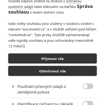
můžete kdykoli změnit na stránce s
ochranou
Správa
osobních údajů
nebo kliknutím na tlačítko
souhlasu
v levém dolním rohu.
PŘIDAT NOVÝ KOMENTÁŘ
Vaše volby souhlasu jsou uloženy v souboru cookie s
názvem "euconsent-v2" a v úložišti zařízení pod klíčem
Pro psaní komentářů, se přihlašte.
"cookiehub-ac". Tyto prvky úložiště zaznamenávají
vaše signály souhlasu a jsou uchovávány maximálně
RECENZE FILMŮ
12 měsíců.
10
Recenze: Zcela výjimečná Gerta
Přijmout vše
Schnirch nebarví hnus českých dějin
narůžovo
Odmítnout vše
5
Recenze: Záhada strašidelného
zámku úroveň štědrovečerních
pohádek nepozvedla
Používání přesných údajů o

zeměpisné poloze
8
Recenze: Občanská válka
Identifikace zařízení na základě