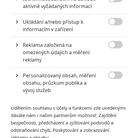

aktivně vyžádaných informací
0
Jaaaara
| 22.08.2020 08:00
Zkušenosti a praxe? Ale kdeže... někdy
Ukládání a/nebo přístup k
stačí mít dostatek talentu a využít

nabízené příležitosti.
informacím v zařízení
Reklama založená na

omezených údajích a měření
Nebezpečně nakažlivé filmy aneb bakterie a viry útočí
reklamy
0
Jaaaara
| 04.08.2020 18:24
Personalizovaný obsah, měření
Jestli vás už omrzela Nákaza, zkuste si
pandemii zpříjemnit jinou relevantní

obsahu, průzkum publika a
peckou, v níž lidstvo terorizují nebezpeční
vývoj služeb
mikroskopičtí prevíti.
Udělením souhlasu s účely a funkcemi zde uvedenými
dáváte nám i našim partnerům možnost: Zajištění
bezpečnosti, předcházení a zjišťování podvodů a
odstraňování chyb, Poskytování a zobrazování
Vyšehrad: Fylm -
reklamy a obsahu