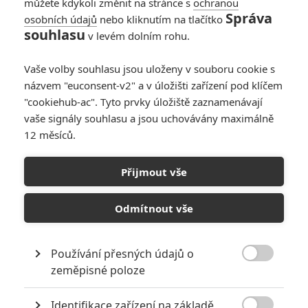
můžete kdykoli změnit na stránce s
ochranou
Správa
osobních údajů
nebo kliknutím na tlačítko
Matka v trapu: Další
souhlasu
v levém dolním rohu.
z nekonečné řady
předpotopních
Vaše volby souhlasu jsou uloženy v souboru cookie s
českých komedií je
názvem "euconsent-v2" a v úložišti zařízení pod klíčem
tu
"cookiehub-ac". Tyto prvky úložiště zaznamenávají
0
Anarvin
| 23.02.2024 16:55
vaše signály souhlasu a jsou uchovávány maximálně
12 měsíců.
Recenze: Vyšehrad:
Fylm
Přijmout vše
0
TucnakNik
| 12.04.2022 14:41
Odmítnout vše
Používání přesných údajů o

zeměpisné poloze
NEPŘEHLÉDNĚTE
Identifikace zařízení na základě
Filmové klenoty, které překvapivě natočili úplní zelenáči