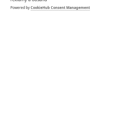
Julius „Lavi“ Lavický
se vrací v bláznivém
Powered by
CookieHub Consent Management
traileru
0
TucnakNik
| 21.02.2022 17:43
Recenze: Žáby bez
jazyka
0
Vojcl
| 01.03.2020 15:39
Hodinářův učeň:
Trailery na českou
pohádku, která brzy
zamíří do kin
0
filmsim
| 07.08.2019 11:38