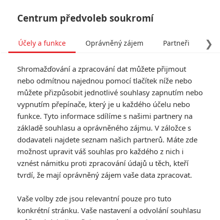
Centrum předvoleb soukromí
❯
Účely a funkce
Oprávněný zájem
Partneři
Pro
Tog
Shromažďování a zpracování dat můžete přijmout
navi
nebo odmítnou najednou pomocí tlačítek níže nebo
můžete přizpůsobit jednotlivé souhlasy zapnutím nebo
Tag: Jaroslav Plesl
vypnutím přepínače, který je u každého účelu nebo
funkce. Tyto informace sdílíme s našimi partnery na
základě souhlasu a oprávněného zájmu. V záložce s
ČLÁNKY
FILMY
OSOBY
VIDEA
(0)
(0)
(0)
dodavateli najdete seznam našich partnerů. Máte zde
možnost upravit váš souhlas pro každého z nich i
Vyšehrad² je
vznést námitku proti zpracování údajů u těch, kteří
dotočený, pusťte si
tvrdí, že mají oprávněný zájem vaše data zpracovat.
ochutnávku
0
Anarvin
| 20.11.2024 17:24
Vaše volby zde jsou relevantní pouze pro tuto
konkrétní stránku. Vaše nastavení a odvolání souhlasu