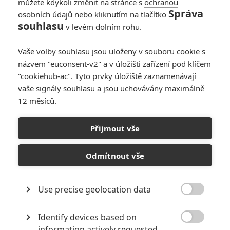
můžete kdykoli změnit na stránce s
ochranou
Správa
osobních údajů
nebo kliknutím na tlačítko
Spinal Tap II: The End
souhlasu
v levém dolním rohu.
Continues - Kultovní
hudební parodie po
Vaše volby souhlasu jsou uloženy v souboru cookie s
letech pokračuje
názvem "euconsent-v2" a v úložišti zařízení pod klíčem
0
Rudmen
| 26.03.2025 11:00
"cookiehub-ac". Tyto prvky úložiště zaznamenávají
vaše signály souhlasu a jsou uchovávány maximálně
12 měsíců.
Úspěchy Bohemian
Rhapsody a
Přijmout vše
Rocketmana otevřely
dveře dalšímu
životopisnému
Odmítnout vše
projektu
1
Jaaaara
| 01.11.2019 16:04
Use precise geolocation data

NEPŘEHLÉDNĚTE
Identify devices based on

information actively requested