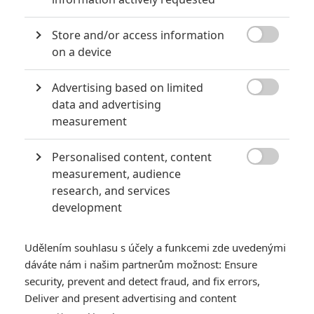
Nejlepší lekce filmové střelby aneb hollywoodské střelnice v
akci
Store and/or access information
0
Jaaaara

| 18.10.2020 18:40
on a device
Kořením nejen akčních filmů jsou scény na
střelnici a obecně ty, ve kterých střelci před
Advertising based on limited
ostrou akcí předvádějí svůj um. Tyhle nás

data and advertising
baví ze všech nejvíc.
measurement
8 hereckých dvojic, které se při natáčení nemohly vystát
Personalised content, content

measurement, audience
2
Jaaaara
| 23.07.2020 21:30
research, and services
Když to nejde, tak to nejde... aneb kdo se s
development
kým při natáčení nemusel?
Udělením souhlasu s účely a funkcemi zde uvedenými
dáváte nám i našim partnerům možnost: Ensure
security, prevent and detect fraud, and fix errors,
Deliver and present advertising and content