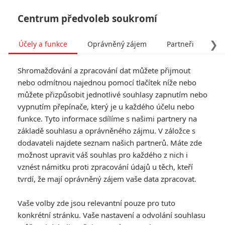
Centrum předvoleb soukromí
❯
Účely a funkce
Oprávněný zájem
Partneři
Pro
Tog
Shromažďování a zpracování dat můžete přijmout
navi
nebo odmítnou najednou pomocí tlačítek níže nebo
můžete přizpůsobit jednotlivé souhlasy zapnutím nebo
Tag: Elton John
vypnutím přepínače, který je u každého účelu nebo
funkce. Tyto informace sdílíme s našimi partnery na
základě souhlasu a oprávněného zájmu. V záložce s
ČLÁNKY
FILMY
OSOBY
VIDEA
(0)
(0)
(0)
dodavateli najdete seznam našich partnerů. Máte zde
možnost upravit váš souhlas pro každého z nich i
Spinal Tap II: The End
vznést námitku proti zpracování údajů u těch, kteří
Continues - I druhá
tvrdí, že mají oprávněný zájem vaše data zpracovat.
upoutávka srší
absurdním humorem
Vaše volby zde jsou relevantní pouze pro tuto
0
Rudmen
| 13.08.2025 14:23
konkrétní stránku. Vaše nastavení a odvolání souhlasu