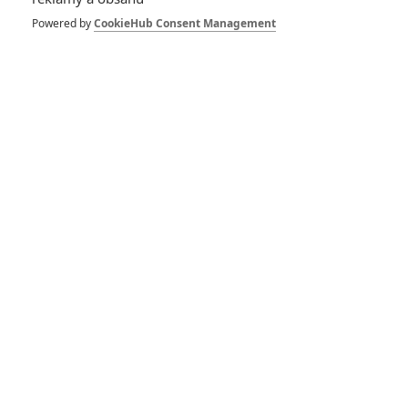
Powered by
CookieHub Consent Management
433
FILM | 01.08.2026 07:11
拆彈專家
1
ČLÁNEK | 30.07.2026 20:14
Děti krve a kostí: Regulérní trailer představuje akční fantasy
dobrodružství s vůní Afriky
1
ČLÁNEK | 30.07.2026 12:31
Spider-Man: Zbrusu nový den – Podle recenzí máme čekat
překvapivě emotivní a osobní film
1
ČLÁNEK | 30.07.2026 03:42
Velké preview: Odyssea - seznamte se s maximálně nabitým
obsazením