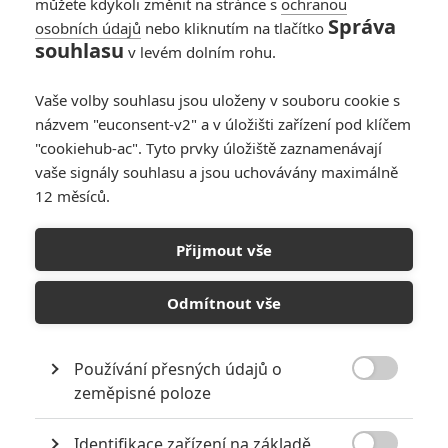
můžete kdykoli změnit na stránce s
ochranou
Správa
osobních údajů
nebo kliknutím na tlačítko
souhlasu
v levém dolním rohu.
Mysule
| 2019-11-02 09:45:02 |
0
0
"Utevřely" je něco mezi "uzavřely" a "otevřely"?
Vaše volby souhlasu jsou uloženy v souboru cookie s
názvem "euconsent-v2" a v úložišti zařízení pod klíčem
"cookiehub-ac". Tyto prvky úložiště zaznamenávají
vaše signály souhlasu a jsou uchovávány maximálně
12 měsíců.
PŘIDAT NOVÝ KOMENTÁŘ
Přijmout vše
Pro psaní komentářů, se přihlašte.
Odmítnout vše
RECENZE FILMŮ
Používání přesných údajů o
10
Recenze: Zcela výjimečná Gerta

zeměpisné poloze
Schnirch nebarví hnus českých dějin
narůžovo
Identifikace zařízení na základě