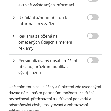

5
aktivně vyžádaných informací
Recenze: Záhada strašidelného
zámku úroveň štědrovečerních
pohádek nepozvedla
Ukládání a/nebo přístup k

informacím v zařízení
8
Recenze: Občanská válka
Reklama založená na

omezených údajích a měření
6
Recenze: Godzilla x Kong: Nové
reklamy
impérium
Personalizovaný obsah, měření
8
Recenze: Opičí muž

obsahu, průzkum publika a
vývoj služeb
Udělením souhlasu s účely a funkcemi zde uvedenými
dáváte nám i našim partnerům možnost: Zajištění
POSLEDNÍ KOMENTOVANÉ
bezpečnosti, předcházení a zjišťování podvodů a
odstraňování chyb, Poskytování a zobrazování
3
ČLÁNEK | 01.08.2026 16:40
reklamy a obsahu
Marvel nečekaně zrušil již schválené pokračování