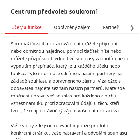
Centrum předvoleb soukromí
❯
Účely a funkce
Oprávněný zájem
Partneři
Pro
Tog
Shromažďování a zpracování dat můžete přijmout
navi
nebo odmítnou najednou pomocí tlačítek níže nebo
můžete přizpůsobit jednotlivé souhlasy zapnutím nebo
Úspěchy Bohemian
vypnutím přepínače, který je u každého účelu nebo
funkce. Tyto informace sdílíme s našimi partnery na
Rhapsody a Rocketmana
základě souhlasu a oprávněného zájmu. V záložce s
otevřely dveře dalšímu
dodavateli najdete seznam našich partnerů. Máte zde
možnost upravit váš souhlas pro každého z nich i
životopisnému projektu
vznést námitku proti zpracování údajů u těch, kteří
tvrdí, že mají oprávněný zájem vaše data zpracovat.
Napsal:
Jaroslav Mrázek - (Jaaaara)
, 01.11.2019 16:04
Vaše volby zde jsou relevantní pouze pro tuto
KOMENTÁŘE
1
konkrétní stránku. Vaše nastavení a odvolání souhlasu