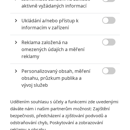

aktivně vyžádaných informací
za mrtvé můžou
0
Jaaaara
| 27.07.2020 21:30
Ukládání a/nebo přístup k
Kdy se v kinech umíralo nejvíce? A které

informacím v zařízení
snímky v daných letech dominovaly?
Reklama založená na

omezených údajích a měření
reklamy
Největší propadáky v kariéře Sylvestera Stallona
6
Jaaaara
| 29.08.2020 21:40
Personalizovaný obsah, měření

Soudce Dredd slaví kulaté výročí, je čas
obsahu, průzkum publika a
zavzpomínat na ambiciózní projekty, které
vývoj služeb
akční legendě příliš nevyšly.
Udělením souhlasu s účely a funkcemi zde uvedenými
dáváte nám i našim partnerům možnost: Zajištění
bezpečnosti, předcházení a zjišťování podvodů a
odstraňování chyb, Poskytování a zobrazování
reklamy a obsahu