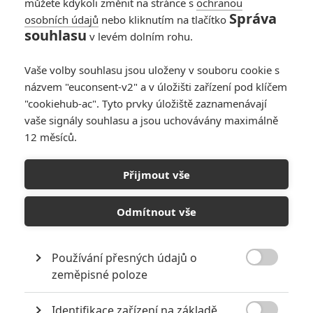
můžete kdykoli změnit na stránce s
ochranou
Správa
osobních údajů
nebo kliknutím na tlačítko
Stmívání: Podle Anny
souhlasu
v levém dolním rohu.
Kendrick bylo
natáčení peklo
Vaše volby souhlasu jsou uloženy v souboru cookie s
0
Jaaaara
| 11.06.2020 13:40
názvem "euconsent-v2" a v úložišti zařízení pod klíčem
"cookiehub-ac". Tyto prvky úložiště zaznamenávají
vaše signály souhlasu a jsou uchovávány maximálně
12 měsíců.
Stmívání: Kdo mohl
hrát hlavní roli
Přijmout vše
namísto Kristen
Stewart
Odmítnout vše
2
Jaaaara
| 27.05.2020 09:30
Používání přesných údajů o

zeměpisné poloze
NEPŘEHLÉDNĚTE
Identifikace zařízení na základě
10 nejvražednějších roků ve filmové historii, a které snímky