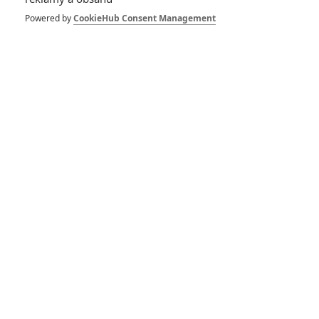
Zemřel Gregory
Tyree Boyce, herec
Powered by
CookieHub Consent Management
ze Stmívání
5
Jaaaara
| 19.05.2020 13:30
Crave: Další lidské
děvče bude
napravovat citově
chladného upíra
0
Jaaaara
| 07.05.2020 21:28
Midnight Sun: Další
kniha ze světa
Stmívání je po letech
na cestě
2
Jaaaara
| 05.05.2020 13:57