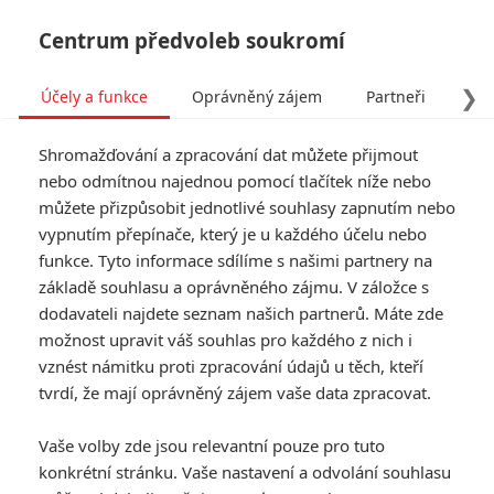
Centrum předvoleb soukromí
❯
Účely a funkce
Oprávněný zájem
Partneři
Pro
Tog
Shromažďování a zpracování dat můžete přijmout
navi
nebo odmítnou najednou pomocí tlačítek níže nebo
můžete přizpůsobit jednotlivé souhlasy zapnutím nebo
Tag: Stmívání
vypnutím přepínače, který je u každého účelu nebo
funkce. Tyto informace sdílíme s našimi partnery na
základě souhlasu a oprávněného zájmu. V záložce s
ČLÁNKY
FILMY
OSOBY
VIDEA
(0)
(0)
(0)
dodavateli najdete seznam našich partnerů. Máte zde
možnost upravit váš souhlas pro každého z nich i
Stmívání: Stephenie
vznést námitku proti zpracování údajů u těch, kteří
Meyer má v plánu
tvrdí, že mají oprávněný zájem vaše data zpracovat.
další knihy
0
Jaaaara
| 14.08.2020 10:46
Vaše volby zde jsou relevantní pouze pro tuto
konkrétní stránku. Vaše nastavení a odvolání souhlasu