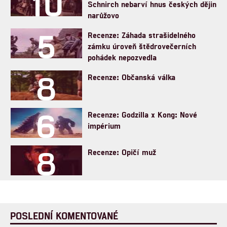
10
Schnirch nebarví hnus českých dějin
narůžovo
5
Recenze: Záhada strašidelného
zámku úroveň štědrovečerních
pohádek nepozvedla
8
Recenze: Občanská válka
6
Recenze: Godzilla x Kong: Nové
impérium
8
Recenze: Opičí muž
POSLEDNÍ KOMENTOVANÉ