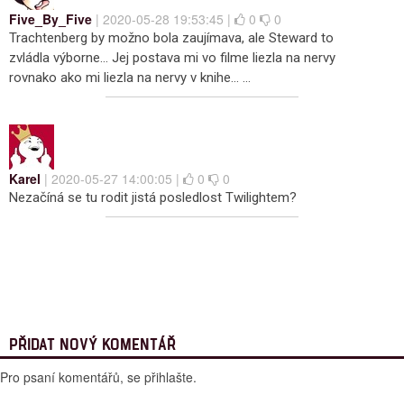
Five_By_Five
| 2020-05-28 19:53:45 |
0
0
Trachtenberg by možno bola zaujímava, ale Steward to
zvládla výborne... Jej postava mi vo filme liezla na nervy
rovnako ako mi liezla na nervy v knihe... ...
Karel
| 2020-05-27 14:00:05 |
0
0
Nezačíná se tu rodit jistá posledlost Twilightem?
PŘIDAT NOVÝ KOMENTÁŘ
Pro psaní komentářů, se přihlašte.