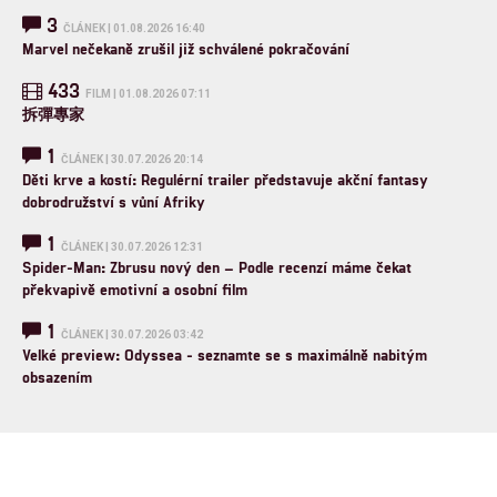
3
ČLÁNEK | 01.08.2026 16:40
Marvel nečekaně zrušil již schválené pokračování
433
FILM | 01.08.2026 07:11
拆彈專家
1
ČLÁNEK | 30.07.2026 20:14
Děti krve a kostí: Regulérní trailer představuje akční fantasy
dobrodružství s vůní Afriky
1
ČLÁNEK | 30.07.2026 12:31
Spider-Man: Zbrusu nový den – Podle recenzí máme čekat
překvapivě emotivní a osobní film
1
ČLÁNEK | 30.07.2026 03:42
Velké preview: Odyssea - seznamte se s maximálně nabitým
obsazením